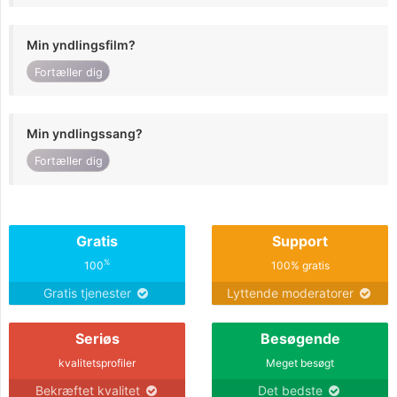
Min yndlingsfilm?
Fortæller dig
Min yndlingssang?
Fortæller dig
Gratis
Support
%
100
100% gratis
Gratis tjenester
Lyttende moderatorer
Seriøs
Besøgende
kvalitetsprofiler
Meget besøgt
Bekræftet kvalitet
Det bedste