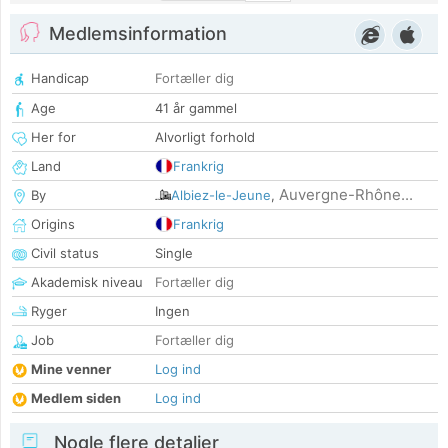
Medlemsinformation
Handicap
Fortæller dig
Age
41 år gammel
Her for
Alvorligt forhold
Land
Frankrig
Auvergne-Rhône...
By
Albiez-le-Jeune
,
Origins
Frankrig
Civil status
Single
Akademisk niveau
Fortæller dig
Ryger
Ingen
Job
Fortæller dig
Mine venner
Log ind
Medlem siden
Log ind
Nogle flere detaljer