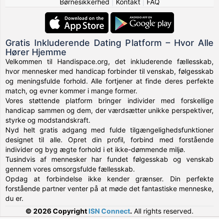
Børnesikkerhed
|
Kontakt
|
FAQ
Gratis Inkluderende Dating Platform – Hvor Alle
Hører Hjemme
Velkommen til Handispace.org, det inkluderende fællesskab,
hvor mennesker med handicap forbinder til venskab, følgesskab
og meningsfulde forhold. Alle fortjener at finde deres perfekte
match, og evner kommer i mange former.
Vores støttende platform bringer individer med forskellige
handicap sammen og dem, der værdsætter unikke perspektiver,
styrke og modstandskraft.
Nyd helt gratis adgang med fulde tilgængelighedsfunktioner
designet til alle. Opret din profil, forbind med forstående
individer og byg ægte forhold i et ikke-dømmende miljø.
Tusindvis af mennesker har fundet følgesskab og venskab
gennem vores omsorgsfulde fællesskab.
Opdag at forbindelse ikke kender grænser. Din perfekte
forstående partner venter på at møde det fantastiske menneske,
du er.
© 2026 Copyright
ISN Connect
.
All rights reserved.