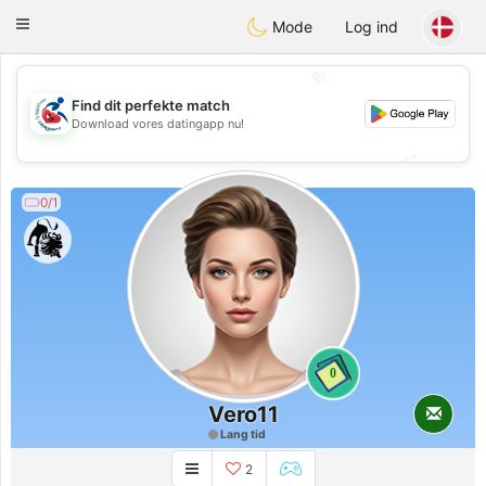
Handi Space
Toggle
Mode
Log ind
navigation
💖
Find dit perfekte match
💖
Download vores datingapp nu!
💕
💕
0/1
0
Vero11
Lang tid
2