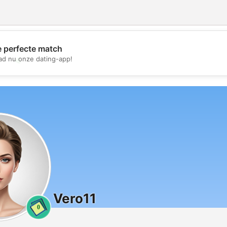
e perfecte match
💖
d nu onze dating-app!
💕
Vero11
0