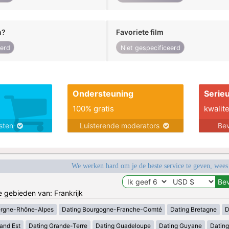
n?
Favoriete film
eerd
Niet gespecificeerd
Ondersteuning
Serie
100% gratis
kwalite
nsten
Luisterende moderators
Bev
We werken hard om je de beste service te geven, wees
e gebieden van: Frankrijk
ergne-Rhône-Alpes
Dating Bourgogne-Franche-Comté
Dating Bretagne
D
and Est
Dating Grande-Terre
Dating Guadeloupe
Dating Guyane
Datin