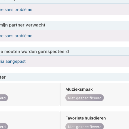
me sans problème
mijn partner verwacht
me sans problème
 die moeten worden gerespecteerd
eria aangepast
ter
Muzieksmaak
eerd
Niet gespecificeerd
Favoriete huisdieren
eerd
Niet gespecificeerd