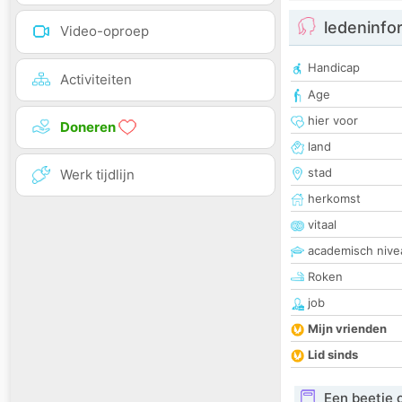
ledeninfo
Video-oproep
Handicap
Activiteiten
Age
hier voor
Doneren
land
stad
Werk tijdlijn
herkomst
vitaal
academisch nive
Roken
job
Mijn vrienden
Lid sinds
Een beetje 