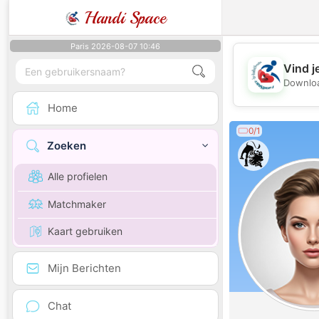
Handi Space
Paris 2026-08-07 10:46
Vind j
Downloa
Home
0/1
Zoeken
Alle profielen
Matchmaker
Kaart gebruiken
Mijn Berichten
Chat