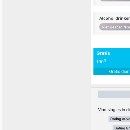
Alcohol drinke
Niet gespecific
Gratis
%
100
Gratis die
Vind singles in d
Dating Auv
Dating Gr