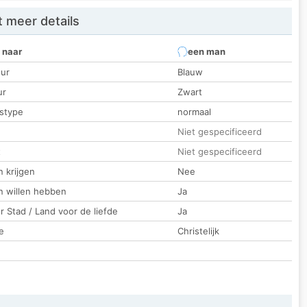
 meer details
 naar
een man
ur
Blauw
ur
Zwart
stype
normaal
Niet gespecificeerd
t
Niet gespecificeerd
 krijgen
Nee
n willen hebben
Ja
 Stad / Land voor de liefde
Ja
e
Christelijk