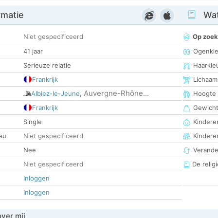
rmatie
Wat
Niet gespecificeerd
Op zoek
41 jaar
Ogenkle
Serieuze relatie
Haarkle
Frankrijk
Lichaam
Auvergne-Rhône...
Albiez-le-Jeune
,
Hoogte
Frankrijk
Gewich
Single
Kinderen
au
Niet gespecificeerd
Kindere
Nee
Verander
Niet gespecificeerd
De religi
Inloggen
Inloggen
over mij