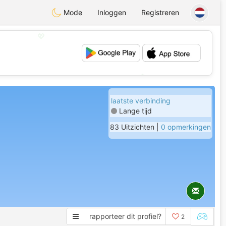
Mode
Inloggen
Registreren
💖
💕
laatste verbinding
Lange tijd
83 Uitzichten |
0 opmerkingen
rapporteer dit profiel?
2