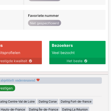
Favoriete nummer
Niet gespecificeerd
us
Bezoekers
itsprofielen
Veel bezocht
estigde kwaliteit
Het beste
 alsjeblieft ondersteunend
ating Centre-Val de Loire
Dating Corse
Dating Fort-de-france
g Hauts-de-France
Dating Île-de-France
Dating La Réunion