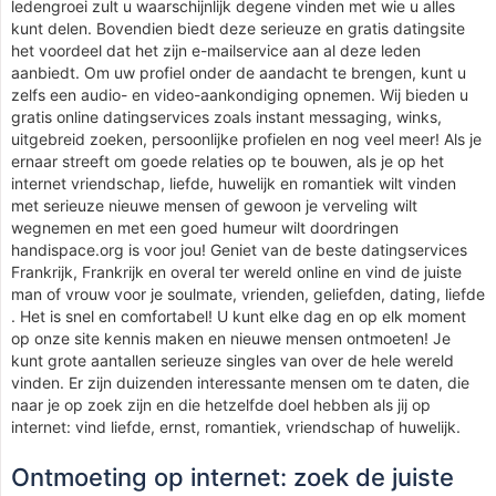
ledengroei zult u waarschijnlijk degene vinden met wie u alles
kunt delen. Bovendien biedt deze serieuze en gratis datingsite
het voordeel dat het zijn e-mailservice aan al deze leden
aanbiedt. Om uw profiel onder de aandacht te brengen, kunt u
zelfs een audio- en video-aankondiging opnemen. Wij bieden u
gratis online datingservices zoals instant messaging, winks,
uitgebreid zoeken, persoonlijke profielen en nog veel meer! Als je
ernaar streeft om goede relaties op te bouwen, als je op het
internet vriendschap, liefde, huwelijk en romantiek wilt vinden
met serieuze nieuwe mensen of gewoon je verveling wilt
wegnemen en met een goed humeur wilt doordringen
handispace.org is voor jou! Geniet van de beste datingservices
Frankrijk, Frankrijk en overal ter wereld online en vind de juiste
man of vrouw voor je soulmate, vrienden, geliefden, dating, liefde
. Het is snel en comfortabel! U kunt elke dag en op elk moment
op onze site kennis maken en nieuwe mensen ontmoeten! Je
kunt grote aantallen serieuze singles van over de hele wereld
vinden. Er zijn duizenden interessante mensen om te daten, die
naar je op zoek zijn en die hetzelfde doel hebben als jij op
internet: vind liefde, ernst, romantiek, vriendschap of huwelijk.
Ontmoeting op internet: zoek de juiste