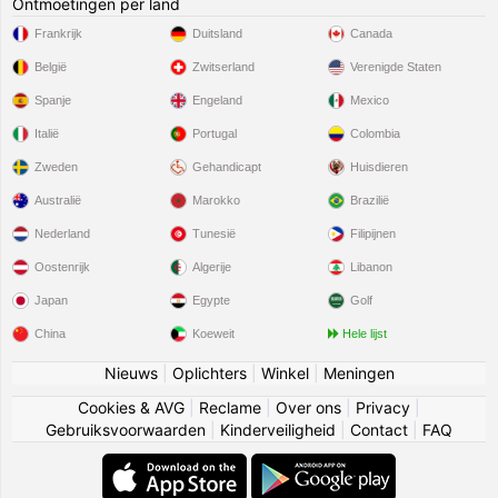
Ontmoetingen per land
Frankrijk
Duitsland
Canada
België
Zwitserland
Verenigde Staten
Spanje
Engeland
Mexico
Italië
Portugal
Colombia
Zweden
Gehandicapt
Huisdieren
Australië
Marokko
Brazilië
Nederland
Tunesië
Filipijnen
Oostenrijk
Algerije
Libanon
Japan
Egypte
Golf
China
Koeweit
Hele lijst
Nieuws
|
Oplichters
|
Winkel
|
Meningen
Cookies & AVG
|
Reclame
|
Over ons
|
Privacy
|
Gebruiksvoorwaarden
|
Kinderveiligheid
|
Contact
|
FAQ