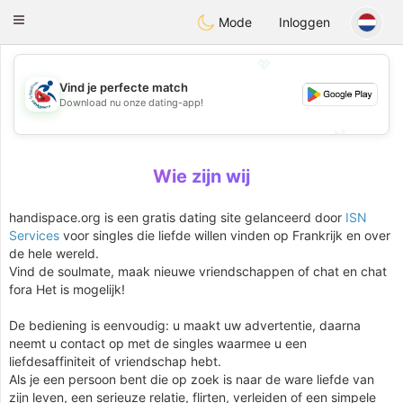
Handi Space
Toggle
Mode
Inloggen
navigation
💖
Vind je perfecte match
💖
Download nu onze dating-app!
💕
💕
Wie zijn wij
handispace.org is een gratis dating site gelanceerd door
ISN
Services
voor singles die liefde willen vinden op Frankrijk en over
de hele wereld.
Vind de soulmate, maak nieuwe vriendschappen of chat en chat
fora Het is mogelijk!
De bediening is eenvoudig: u maakt uw advertentie, daarna
neemt u contact op met de singles waarmee u een
liefdesaffiniteit of vriendschap hebt.
Als je een persoon bent die op zoek is naar de ware liefde van
zijn leven, een serieuze relatie, flirten, verleiden of een simpele