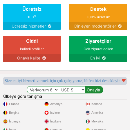
Ücretsiz
Destek
%
100
100% ücretsiz
Ücretsiz hizmetler
Dinleyen moderatörler
Ciddi
Ziyaretçiler
kaliteli profiller
Çok ziyaret edilen
Onaylı kalite
En iyi
Size en iyi hizmeti vermek için çok çalışıyoruz, lütfen bizi destekleyin
Ülkeye göre tanışma
Fransa
Almanya
Kanada
Belçika
İsviçre
Amerika
İspanya
İngiltere
Meksika