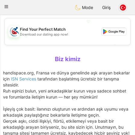
Handi Space
Toggle
Mode
Giriş
navigation
💖
Find Your Perfect Match
Download our dating app now!
💖
💕
💕
Biz kimiz
handispace.org, Fransa ve dünya genelinde aşk arayan bekarlar
için
ISN Services
tarafından başlatılmış ücretsiz bir tanışma
sitesidir.
Ruh eşinizi bulun, yeni arkadaşlıklar kurun veya sadece sohbet
ve forumlarda iletişim kurun — her şey mümkün!
İşleyiş çok basit: ilanınızı oluşturun ve ardından aşk uyumu veya
arkadaşlık paylaştığınız bekarlarla iletişime geçin.
Gerçek aşkı, ciddi ilişkiyi, flörtü, etkilemeyi veya basit bir
arkadaşlığı arayan biriyseniz, bu site sizin için. Unutmayın, bu
tanışma sitesi tamamen ücretsiz, kaybedecek hiçbir şeyiniz yok!