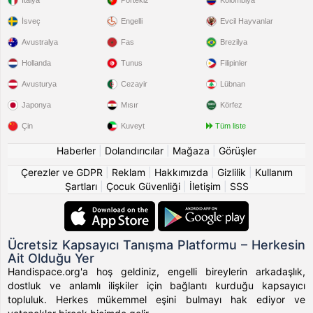
İtalya
Portekiz
Kolombiya
İsveç
Engelli
Evcil Hayvanlar
Avustralya
Fas
Brezilya
Hollanda
Tunus
Filipinler
Avusturya
Cezayir
Lübnan
Japonya
Mısır
Körfez
Çin
Kuveyt
Tüm liste
Haberler
|
Dolandırıcılar
|
Mağaza
|
Görüşler
Çerezler ve GDPR
|
Reklam
|
Hakkımızda
|
Gizlilik
|
Kullanım
Şartları
|
Çocuk Güvenliği
|
İletişim
|
SSS
Ücretsiz Kapsayıcı Tanışma Platformu – Herkesin
Ait Olduğu Yer
Handispace.org'a hoş geldiniz, engelli bireylerin arkadaşlık,
dostluk ve anlamlı ilişkiler için bağlantı kurduğu kapsayıcı
topluluk. Herkes mükemmel eşini bulmayı hak ediyor ve