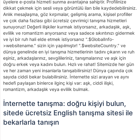
üyelere e-posta hizmeti sunma avantajına sahiptir. Profilinize
dikkat çekmek için sesli veya görüntülü ilan bile kaydedebilirsiniz.
Anlık mesajlaşma, göz kırpmalar, gelişmiş arama, kişisel profiller
ve çok daha fazlası gibi ücretsiz çevrimiçi tanışma hizmetleri
sunuyoruz! Değerli ilişkiler kurmak istiyorsanız, arkadaşlık, aşk,
evlilik ve romantizm arıyorsanız veya sadece sıkıntınızı gidermek
ve iyi bir ruh hali elde etmek istiyorsanız ".$GlobalInfo-
>websitename." sizin için yapılmıştır! ".$websiteCountry." ve
dünya genelinde en iyi tanışma hizmetlerinin tadını çıkarın ve ruh
eşiniz, arkadaşlarınız, sevgilileriniz, tanışmalarınız ve aşk için
doğru erkek veya kadını bulun. Hızlı ve rahat! Sitemizde her gün
ve her zaman yeni insanlarla tanışabilirsiniz! Dünya çapında çok
sayıda ciddi bekar bulabilirsiniz. İnternette sizi arayan ve aynı
hedefi paylaşan binlerce ilginç kişi var: aşk, ciddi ilişki,
romantizm, arkadaşlık veya evlilik bulmak.
İnternette tanışma: doğru kişiyi bulun,
sitede ücretsiz English tanışma sitesi ile
bekarlarla tanışın