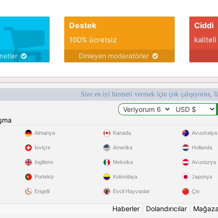
Destek
Ciddi
100% ücretsiz
kaliteli
metler
Dinleyen moderatörler
Size en iyi hizmeti vermek için çok çalışıyoruz, l
ışma
Almanya
Kanada
Avustralya
İsviçre
Amerika
Hollanda
İngiltere
Meksika
Avusturya
Portekiz
Kolombiya
Japonya
Engelli
Evcil Hayvanlar
Çin
Haberler
|
Dolandırıcılar
|
Mağaz