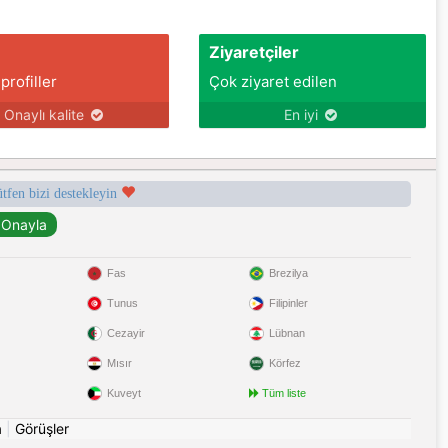
Ziyaretçiler
 profiller
Çok ziyaret edilen
Onaylı kalite
En iyi
ütfen bizi destekleyin
Fas
Brezilya
Tunus
Filipinler
Cezayir
Lübnan
Mısır
Körfez
Kuveyt
Tüm liste
a
|
Görüşler