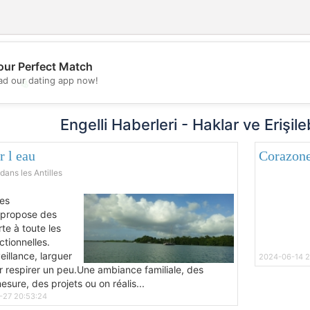
our Perfect Match
d our dating app now!
💖
💕
Engelli Haberleri - Haklar ve Erişile
r l eau
Corazone
dans les Antilles
les
 propose des
rte à toute les
ctionnelles.
eillance, larguer
2024-06-14 2
r respirer un peu.Une ambiance familiale, des
esure, des projets ou on réalis...
-27 20:53:24