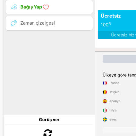
Bağış Yap
Ücretsiz
Zaman çizelgesi
%
100
Ücretsiz hiz
Ülkeye göre tan
Fransa
Belçika
İspanya
İtalya
Görüş ver
İsveç