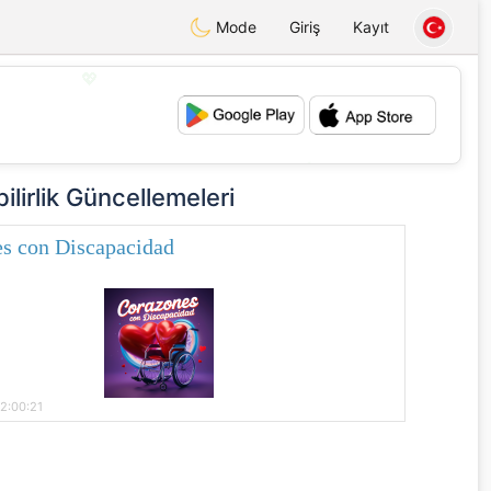
Mode
Giriş
Kayıt
💖
💕
bilirlik Güncellemeleri
s con Discapacidad
2:00:21