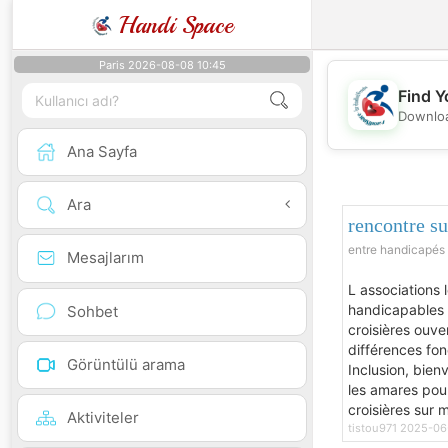
Handi Space
Paris 2026-08-08 10:45
Find Y
Downloa
Ana Sayfa
Ara
rencontre su
entre handicapés 
Mesajlarım
L associations 
handicapables
Sohbet
croisières ouve
différences fon
Görüntülü arama
Inclusion, bienv
les amares pou
croisières sur m
Aktiviteler
tistou971 2025-06