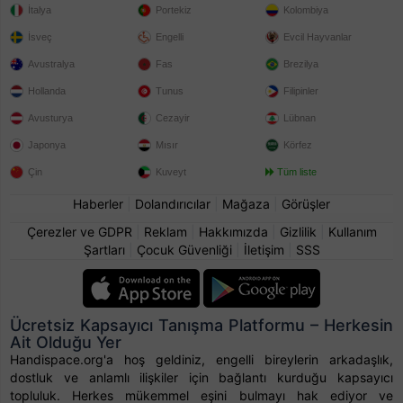
İtalya
Portekiz
Kolombiya
İsveç
Engelli
Evcil Hayvanlar
Avustralya
Fas
Brezilya
Hollanda
Tunus
Filipinler
Avusturya
Cezayir
Lübnan
Japonya
Mısır
Körfez
Çin
Kuveyt
Tüm liste
Haberler
|
Dolandırıcılar
|
Mağaza
|
Görüşler
Çerezler ve GDPR
|
Reklam
|
Hakkımızda
|
Gizlilik
|
Kullanım
Şartları
|
Çocuk Güvenliği
|
İletişim
|
SSS
Ücretsiz Kapsayıcı Tanışma Platformu – Herkesin
Ait Olduğu Yer
Handispace.org'a hoş geldiniz, engelli bireylerin arkadaşlık,
dostluk ve anlamlı ilişkiler için bağlantı kurduğu kapsayıcı
topluluk. Herkes mükemmel eşini bulmayı hak ediyor ve