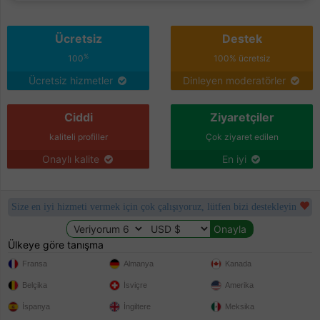
Ücretsiz
Destek
%
100
100% ücretsiz
Ücretsiz hizmetler
Dinleyen moderatörler
Ciddi
Ziyaretçiler
kaliteli profiller
Çok ziyaret edilen
Onaylı kalite
En iyi
Size en iyi hizmeti vermek için çok çalışıyoruz, lütfen bizi destekleyin
Ülkeye göre tanışma
Fransa
Almanya
Kanada
Belçika
İsviçre
Amerika
İspanya
İngiltere
Meksika