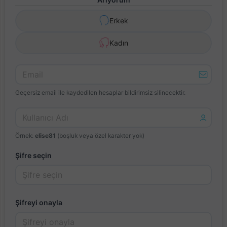
Erkek
Kadın
Geçersiz email ile kaydedilen hesaplar bildirimsiz silinecektir.
Örnek:
elise81
(boşluk veya özel karakter yok)
Şifre seçin
Şifreyi onayla