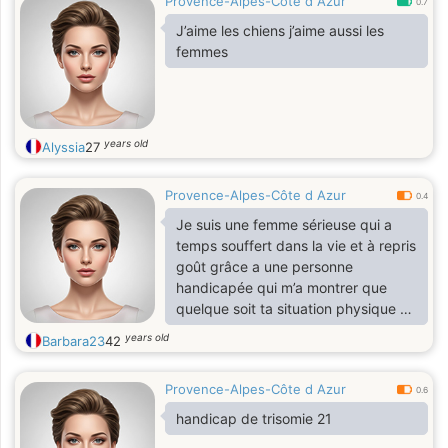
Provence-Alpes-Côte d Azur
0.7
J’aime les chiens j’aime aussi les
femmes
years old
Alyssia
27
Provence-Alpes-Côte d Azur
0.4
Je suis une femme sérieuse qui a
temps souffert dans la vie et à repris
goût grâce a une personne
handicapée qui m’a montrer que
quelque soit ta situation physique ou
mental tu peut être aimer sans avoir
years old
Barbara23
42
peur alors moi j’aimerais une
personne dans ma vie aura un grand
Provence-Alpes-Côte d Azur
cœur comme celle que j’ai connu
0.6
handicap de trisomie 21