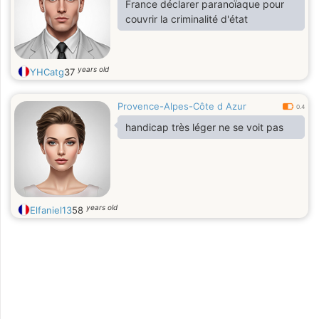
France déclarer paranoïaque pour
couvrir la criminalité d'état
years old
YHCatg
37
Provence-Alpes-Côte d Azur
0.4
handicap très léger ne se voit pas
years old
Elfaniel13
58