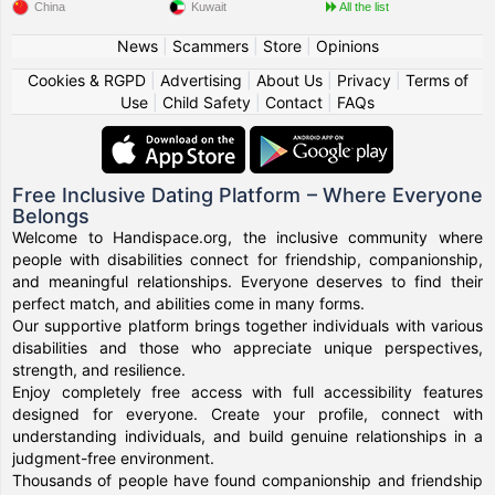
China
Kuwait
All the list
News
|
Scammers
|
Store
|
Opinions
Cookies & RGPD
|
Advertising
|
About Us
|
Privacy
|
Terms of
Use
|
Child Safety
|
Contact
|
FAQs
Free Inclusive Dating Platform – Where Everyone
Belongs
Welcome to Handispace.org, the inclusive community where
people with disabilities connect for friendship, companionship,
and meaningful relationships. Everyone deserves to find their
perfect match, and abilities come in many forms.
Our supportive platform brings together individuals with various
disabilities and those who appreciate unique perspectives,
strength, and resilience.
Enjoy completely free access with full accessibility features
designed for everyone. Create your profile, connect with
understanding individuals, and build genuine relationships in a
judgment-free environment.
Thousands of people have found companionship and friendship