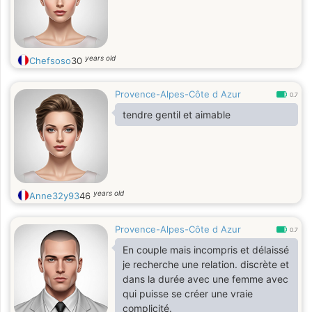
years old
Chefsoso
30
Provence-Alpes-Côte d Azur
0.7
tendre gentil et aimable
years old
Anne32y93
46
Provence-Alpes-Côte d Azur
0.7
En couple mais incompris et délaissé
je recherche une relation. discrète et
dans la durée avec une femme avec
qui puisse se créer une vraie
complicité.