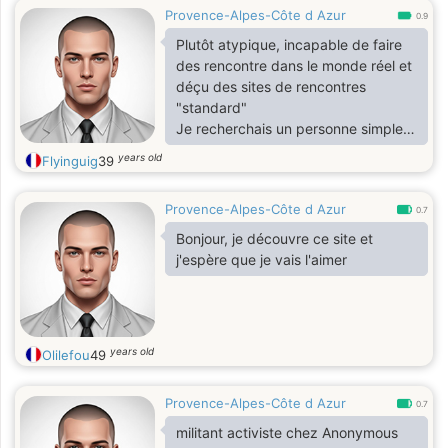
Provence-Alpes-Côte d Azur
0.9
Plutôt atypique, incapable de faire
des rencontre dans le monde réel et
déçu des sites de rencontres
"standard"
Je recherchais un personne simple,
sympa et atypique.
years old
Flyinguig
39
Provence-Alpes-Côte d Azur
0.7
Bonjour, je découvre ce site et
j'espère que je vais l'aimer
years old
Olilefou
49
Provence-Alpes-Côte d Azur
0.7
militant activiste chez Anonymous