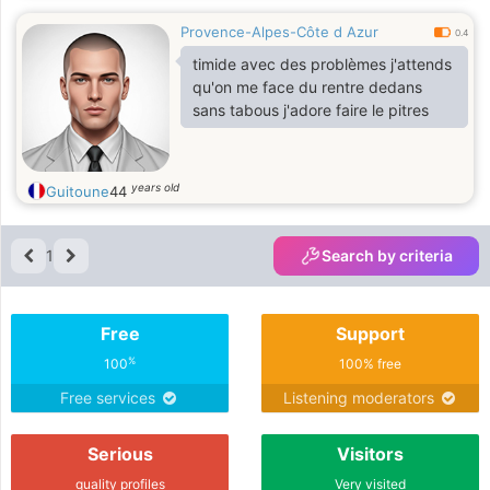
Provence-Alpes-Côte d Azur
0.4
timide avec des problèmes j'attends
qu'on me face du rentre dedans
sans tabous j'adore faire le pitres
years old
Guitoune
44
1
Search by criteria
Free
Support
%
100
100% free
Free services
Listening moderators
Serious
Visitors
quality profiles
Very visited