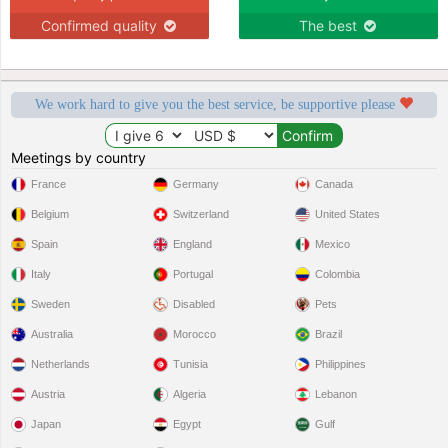
Confirmed quality
The best
We work hard to give you the best service, be supportive please
Meetings by country
France
Germany
Canada
Belgium
Switzerland
United States
Spain
England
Mexico
Italy
Portugal
Colombia
Sweden
Disabled
Pets
Australia
Morocco
Brazil
Netherlands
Tunisia
Philippines
Austria
Algeria
Lebanon
Japan
Egypt
Gulf