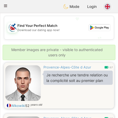
Handi Space
Toggle
Mode
Login
navigation
💖
Find Your Perfect Match
💖
Download our dating app now!
💕
💕
Member images are private - visible to authenticated
users only
Provence-Alpes-Côte d Azur
0.7
Je recherche une tendre relation ou
la complicité soit au premier plan
years old
Wikowiki
52