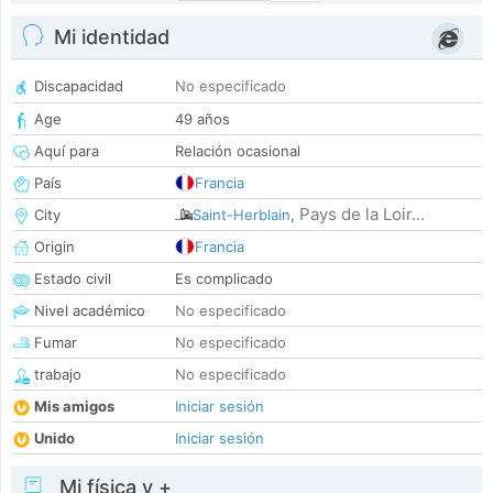
Mi identidad
Discapacidad
No especificado
Age
49 años
Aquí para
Relación ocasional
País
Francia
Pays de la Loir...
City
Saint-Herblain
,
Origin
Francia
Estado civil
Es complicado
Nivel académico
No especificado
Fumar
No especificado
trabajo
No especificado
Mis amigos
Iniciar sesión
Unido
Iniciar sesión
Mi física y +