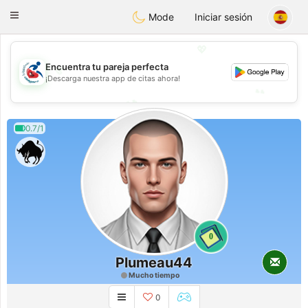
Handi Space
Toggle
Mode
Iniciar sesión
navigation
💖
Encuentra tu pareja perfecta
💖
¡Descarga nuestra app de citas ahora!
💕
💕
0.7/1
0
Plumeau44
Mucho tiempo
0