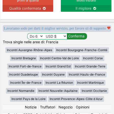
profili di qualità
Molto visitato
Qualità confermata
Il migliore
Lavoriamo sodo per darti il miglior servizio, per favore sii di supporto
Trova single nelle aree di: Francia
Incontri Auvergne-Rhône-Alpes
Incontri Bourgogne-Franche-Comté
Incontri Bretagne
Incontri Centre-Val de Loire
Incontri Corse
Incontri Fort-de-france
Incontri Grand Est
Incontri Grande-Terre
Incontri Guadeloupe
Incontri Guyane
Incontri Hauts-de-France
Incontri Île-de-France
Incontri La Réunion
Incontri Martinique
Incontri Normandie
Incontri Nouvelle-Aquitaine
Incontri Occitanie
Incontri Pays de la Loire
Incontri Provence-Alpes-Côte d Azur
Notizie
|
Truffatori
|
Negozio
|
Opinioni