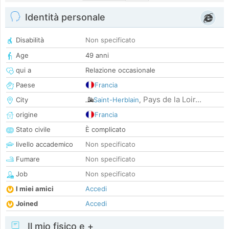
Identità personale
Disabilità
Non specificato
Age
49 anni
qui a
Relazione occasionale
Paese
Francia
Pays de la Loir...
City
Saint-Herblain
,
origine
Francia
Stato civile
È complicato
livello accademico
Non specificato
Fumare
Non specificato
Job
Non specificato
I miei amici
Accedi
Joined
Accedi
Il mio fisico e +