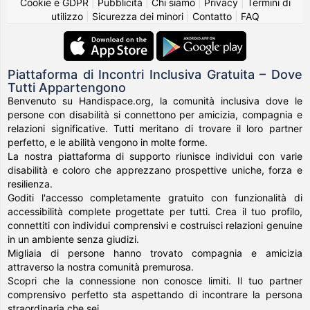
Cookie e GDPR
|
Pubblicità
|
Chi siamo
|
Privacy
|
Termini di
utilizzo
|
Sicurezza dei minori
|
Contatto
|
FAQ
Piattaforma di Incontri Inclusiva Gratuita – Dove
Tutti Appartengono
Benvenuto su Handispace.org, la comunità inclusiva dove le
persone con disabilità si connettono per amicizia, compagnia e
relazioni significative. Tutti meritano di trovare il loro partner
perfetto, e le abilità vengono in molte forme.
La nostra piattaforma di supporto riunisce individui con varie
disabilità e coloro che apprezzano prospettive uniche, forza e
resilienza.
Goditi l'accesso completamente gratuito con funzionalità di
accessibilità complete progettate per tutti. Crea il tuo profilo,
connettiti con individui comprensivi e costruisci relazioni genuine
in un ambiente senza giudizi.
Migliaia di persone hanno trovato compagnia e amicizia
attraverso la nostra comunità premurosa.
Scopri che la connessione non conosce limiti. Il tuo partner
comprensivo perfetto sta aspettando di incontrare la persona
straordinaria che sei.