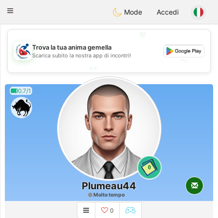
Handi Space
Toggle
Mode
Accedi
navigation
💖
💖
Trova la tua anima gemella
Scarica subito la nostra app di incontri!
💕
💕
0.7/1
0
Plumeau44
Molto tempo
0