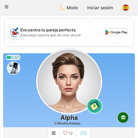
Handi Space
Toggle
Mode
Iniciar sesión
navigation
💖
Encuentra tu pareja perfecta
💖
¡Descarga nuestra app de citas ahora!
💕
💕
0.8/1
0
Alpha
Mucho tiempo
12