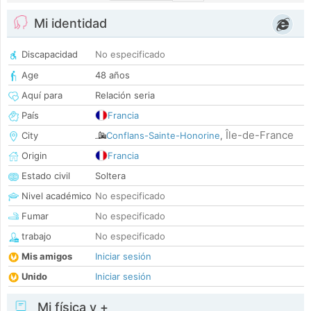
Mi identidad
Discapacidad
No especificado
Age
48 años
Aquí para
Relación seria
País
Francia
Île-de-France
City
Conflans-Sainte-Honorine
,
Origin
Francia
Estado civil
Soltera
Nivel académico
No especificado
Fumar
No especificado
trabajo
No especificado
Mis amigos
Iniciar sesión
Unido
Iniciar sesión
Mi física y +