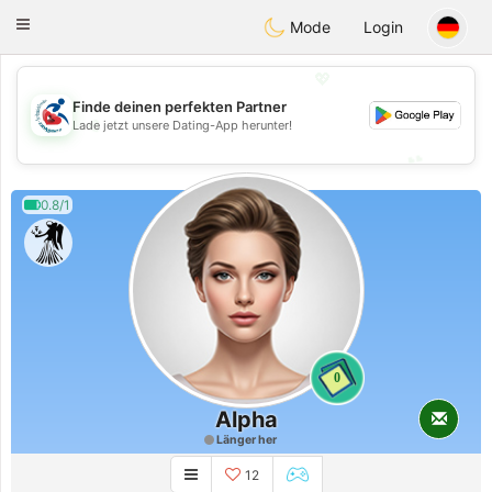
Handi Space
Toggle
Mode
Login
navigation
💖
Finde deinen perfekten Partner
💖
Lade jetzt unsere Dating-App herunter!
💕
💕
0.8/1
0
Alpha
Länger her
12