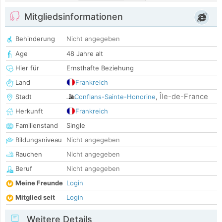
Mitgliedsinformationen
Behinderung
Nicht angegeben
Age
48 Jahre alt
Hier für
Ernsthafte Beziehung
Land
Frankreich
Île-de-France
Stadt
Conflans-Sainte-Honorine
,
Herkunft
Frankreich
Familienstand
Single
Bildungsniveau
Nicht angegeben
Rauchen
Nicht angegeben
Beruf
Nicht angegeben
Meine Freunde
Login
Mitglied seit
Login
Weitere Details