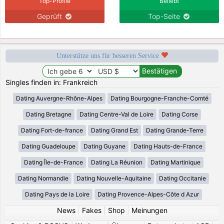
Top-Profile
Beliebt
Geprüft
Top-Seite
Unterstütze uns für besseren Service
Singles finden in: Frankreich
Dating Auvergne-Rhône-Alpes
Dating Bourgogne-Franche-Comté
Dating Bretagne
Dating Centre-Val de Loire
Dating Corse
Dating Fort-de-france
Dating Grand Est
Dating Grande-Terre
Dating Guadeloupe
Dating Guyane
Dating Hauts-de-France
Dating Île-de-France
Dating La Réunion
Dating Martinique
Dating Normandie
Dating Nouvelle-Aquitaine
Dating Occitanie
Dating Pays de la Loire
Dating Provence-Alpes-Côte d Azur
News
|
Fakes
|
Shop
|
Meinungen