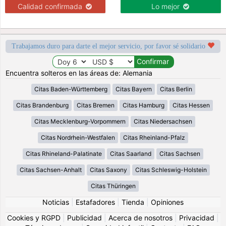
Calidad confirmada
Lo mejor
Trabajamos duro para darte el mejor servicio, por favor sé solidario
Encuentra solteros en las áreas de: Alemania
Citas Baden-Württemberg
Citas Bayern
Citas Berlin
Citas Brandenburg
Citas Bremen
Citas Hamburg
Citas Hessen
Citas Mecklenburg-Vorpommern
Citas Niedersachsen
Citas Nordrhein-Westfalen
Citas Rheinland-Pfalz
Citas Rhineland-Palatinate
Citas Saarland
Citas Sachsen
Citas Sachsen-Anhalt
Citas Saxony
Citas Schleswig-Holstein
Citas Thüringen
Noticias
|
Estafadores
|
Tienda
|
Opiniones
Cookies y RGPD
|
Publicidad
|
Acerca de nosotros
|
Privacidad
|