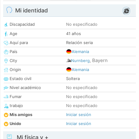
Mi identidad
Discapacidad
No especificado
Age
41 años
Aquí para
Relación seria
País
Alemania
Bayern
City
Nurnberg
,
Origin
Alemania
Estado civil
Soltera
Nivel académico
No especificado
Fumar
No especificado
trabajo
No especificado
Mis amigos
Iniciar sesión
Unido
Iniciar sesión
Mi física y +