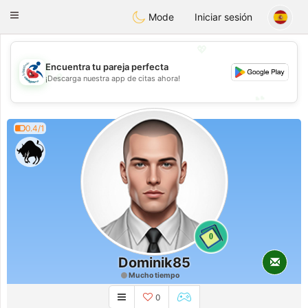
Handi Space
Toggle
Mode
Iniciar sesión
navigation
💖
Encuentra tu pareja perfecta
💖
¡Descarga nuestra app de citas ahora!
💕
💕
0.4/1
0
Dominik85
Mucho tiempo
0