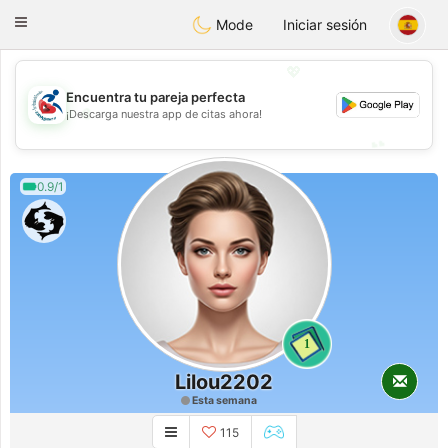
Handi Space
Toggle
Mode
Iniciar sesión
navigation
💖
Encuentra tu pareja perfecta
💖
¡Descarga nuestra app de citas ahora!
💕
💕
0.9/1
1
Lilou2202
Esta semana
115