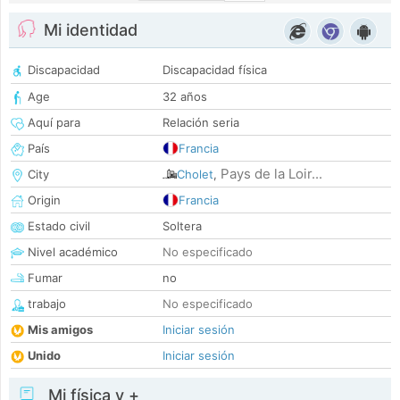
Mi identidad
Discapacidad
Discapacidad física
Age
32 años
Aquí para
Relación seria
País
Francia
Pays de la Loir...
City
Cholet
,
Origin
Francia
Estado civil
Soltera
Nivel académico
No especificado
Fumar
no
trabajo
No especificado
Mis amigos
Iniciar sesión
Unido
Iniciar sesión
Mi física y +