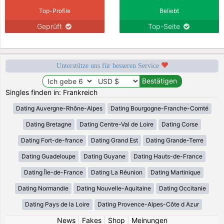
Top-Profile
Beliebt
Geprüft
Top-Seite
Unterstütze uns für besseren Service
Singles finden in: Frankreich
Dating Auvergne-Rhône-Alpes
Dating Bourgogne-Franche-Comté
Dating Bretagne
Dating Centre-Val de Loire
Dating Corse
Dating Fort-de-france
Dating Grand Est
Dating Grande-Terre
Dating Guadeloupe
Dating Guyane
Dating Hauts-de-France
Dating Île-de-France
Dating La Réunion
Dating Martinique
Dating Normandie
Dating Nouvelle-Aquitaine
Dating Occitanie
Dating Pays de la Loire
Dating Provence-Alpes-Côte d Azur
News
|
Fakes
|
Shop
|
Meinungen