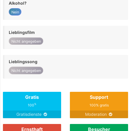
Alkohol?
Nein
Lieblingsfilm
Nicht angegeben
Lieblingssong
Nicht angegeben
Gratis
Support
%
100
100% gratis
Gratisdienste
Moderation
Ernsthaft
Besucher