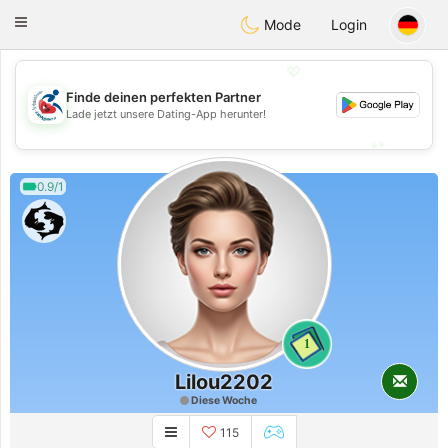
Handi Space
Toggle
Mode
Login
navigation
💖
Finde deinen perfekten Partner
💖
Lade jetzt unsere Dating-App herunter!
💕
💕
0.9/1
1
Lilou2202
Diese Woche
115