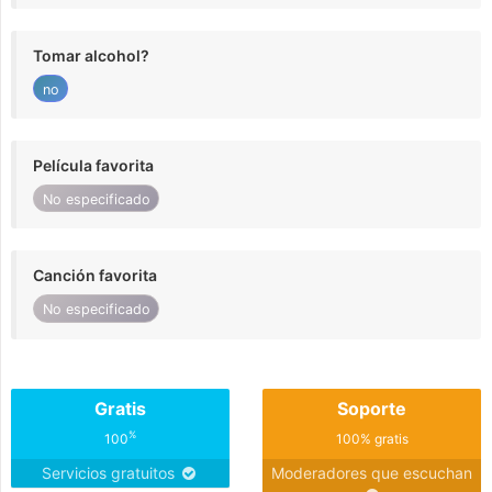
Tomar alcohol?
no
Película favorita
No especificado
Canción favorita
No especificado
Gratis
Soporte
%
100
100% gratis
Servicios gratuitos
Moderadores que escuchan