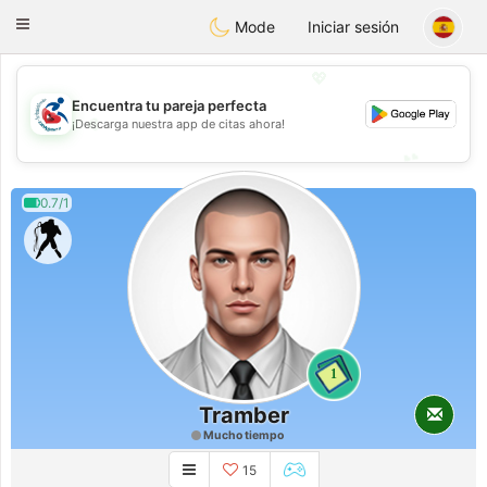
Handi Space
Toggle
Mode
Iniciar sesión
navigation
💖
Encuentra tu pareja perfecta
💖
¡Descarga nuestra app de citas ahora!
💕
💕
0.7/1
1
Tramber
Mucho tiempo
15