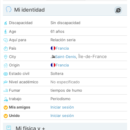
Mi identidad
Discapacidad
Sin discapacidad
Age
61 años
Aquí para
Relación seria
País
Francia
Île-de-France
City
Saint-Denis
,
Origin
Francia
Estado civil
Soltera
Nivel académico
No especificado
Fumar
tiempos de humo
trabajo
Periodismo
Mis amigos
Iniciar sesión
Unido
Iniciar sesión
Mi física y +