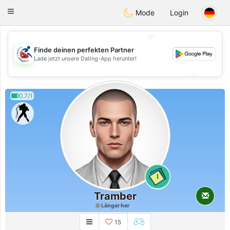
Handi Space
Toggle
Mode
Login
navigation
💖
Finde deinen perfekten Partner
💖
Lade jetzt unsere Dating-App herunter!
💕
💕
0.7/1
1
Tramber
Länger her
15