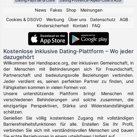
Dating Pays de la Loire
Dating Provence-Alpes-Côte d Azur
News
|
Fakes
|
Shop
|
Meinungen
Cookies & DSGVO
|
Werbung
|
Über uns
|
Datenschutz
|
AGB
|
Kindersicherheit
|
Kontakt
|
FAQ
Kostenlose inklusive Dating-Plattform – Wo jeder
dazugehört
Willkommen bei Handispace.org, der inklusiven Gemeinschaft, in
der Menschen mit Behinderungen sich für Freundschaft,
Partnerschaft und bedeutungsvolle Beziehungen verbinden.
Jeder verdient es, seinen perfekten Partner zu finden, und
Fähigkeiten kommen in vielen Formen vor.
Unsere unterstützende Plattform bringt Menschen mit
verschiedenen Behinderungen und solche zusammen, die
einzigartige Perspektiven, Stärke und Widerstandsfähigkeit
schätzen.
Genießen Sie völlig kostenlosen Zugang mit vollständigen
Barrierefreiheitsfunktionen für alle. Erstellen Sie Ihr Profil,
verbinden Sie sich mit verständnisvollen Menschen und bauen
Sie echte Beziehungen in einem urteilsfreien Umfeld auf.