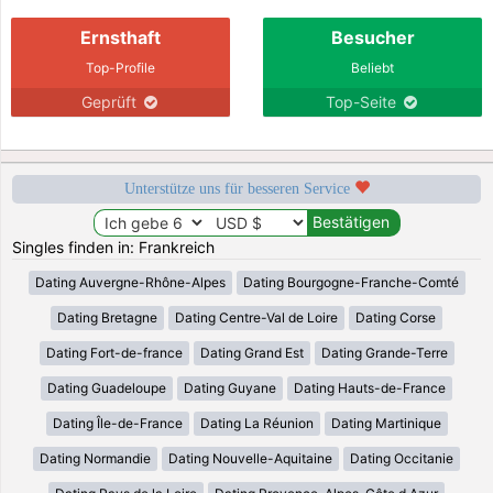
Ernsthaft
Besucher
Top-Profile
Beliebt
Geprüft
Top-Seite
Unterstütze uns für besseren Service
Singles finden in: Frankreich
Dating Auvergne-Rhône-Alpes
Dating Bourgogne-Franche-Comté
Dating Bretagne
Dating Centre-Val de Loire
Dating Corse
Dating Fort-de-france
Dating Grand Est
Dating Grande-Terre
Dating Guadeloupe
Dating Guyane
Dating Hauts-de-France
Dating Île-de-France
Dating La Réunion
Dating Martinique
Dating Normandie
Dating Nouvelle-Aquitaine
Dating Occitanie