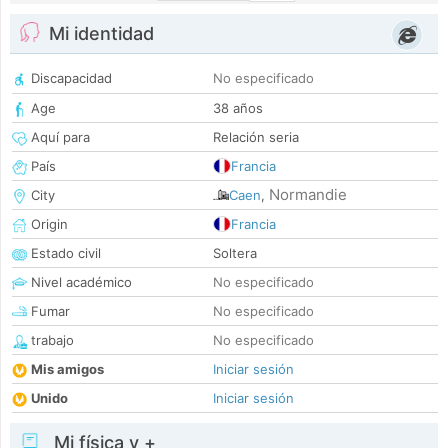
Mi identidad
Discapacidad
No especificado
Age
38 años
Aquí para
Relación seria
País
Francia
Normandie
City
Caen
,
Origin
Francia
Estado civil
Soltera
Nivel académico
No especificado
Fumar
No especificado
trabajo
No especificado
Mis amigos
Iniciar sesión
Unido
Iniciar sesión
Mi física y +