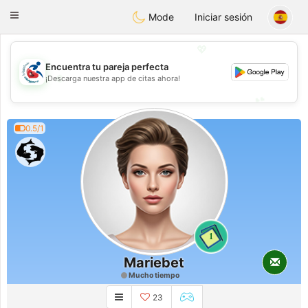
Handi Space
Toggle
Mode
Iniciar sesión
navigation
💖
Encuentra tu pareja perfecta
💖
¡Descarga nuestra app de citas ahora!
💕
💕
0.5/1
1
Mariebet
Mucho tiempo
23