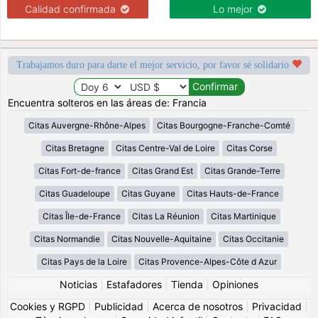
Calidad confirmada
Lo mejor
Trabajamos duro para darte el mejor servicio, por favor sé solidario
Encuentra solteros en las áreas de: Francia
Citas Auvergne-Rhône-Alpes
Citas Bourgogne-Franche-Comté
Citas Bretagne
Citas Centre-Val de Loire
Citas Corse
Citas Fort-de-france
Citas Grand Est
Citas Grande-Terre
Citas Guadeloupe
Citas Guyane
Citas Hauts-de-France
Citas Île-de-France
Citas La Réunion
Citas Martinique
Citas Normandie
Citas Nouvelle-Aquitaine
Citas Occitanie
Citas Pays de la Loire
Citas Provence-Alpes-Côte d Azur
Noticias
|
Estafadores
|
Tienda
|
Opiniones
Cookies y RGPD
|
Publicidad
|
Acerca de nosotros
|
Privacidad
|