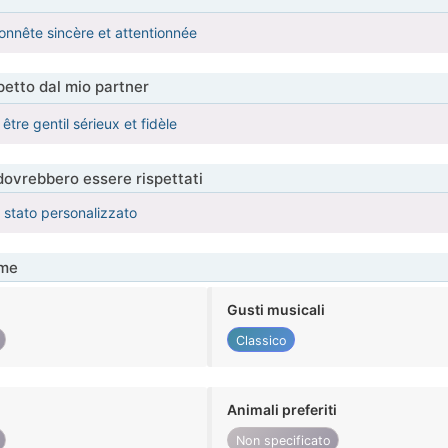
honnête sincère et attentionnée
etto dal mio partner
tre gentil sérieux et fidèle
 dovrebbero essere rispettati
è stato personalizzato
me
Gusti musicali
Classico
Animali preferiti
Non specificato