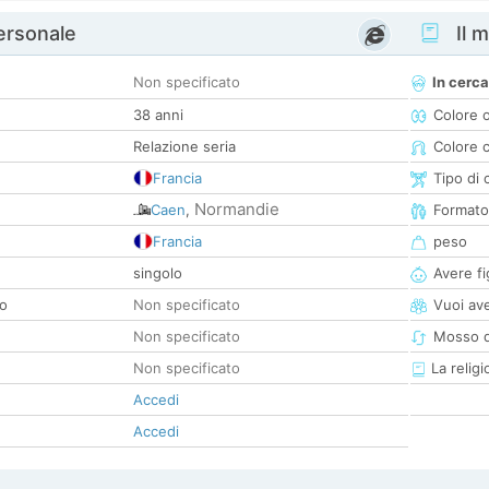
personale
Il m
Non specificato
In cerca
38 anni
Colore 
Relazione seria
Colore c
Francia
Tipo di 
Normandie
Caen
,
Formato
Francia
peso
singolo
Avere fig
co
Non specificato
Vuoi ave
Non specificato
Mosso d
Non specificato
La religi
Accedi
Accedi