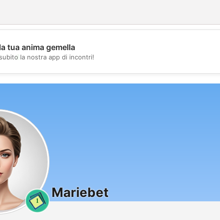
la tua anima gemella
💖
subito la nostra app di incontri!
💕
Mariebet
1