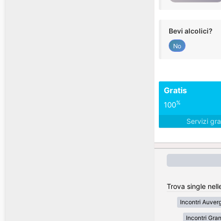
Bevi alcolici?
No
Gratis
%
100
Servizi gra
Trova single nell
Incontri Auve
Incontri Gran