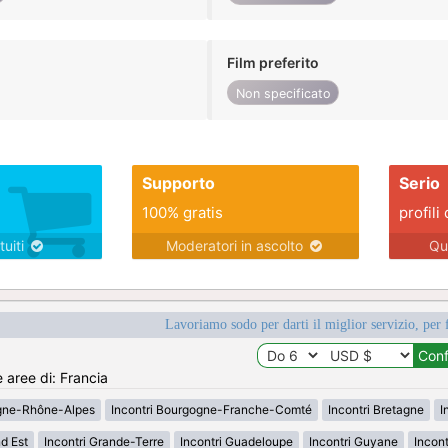
Film preferito
Non specificato
Supporto
Serio
100% gratis
profili 
tuiti
Moderatori in ascolto
Qu
Lavoriamo sodo per darti il miglior servizio, per 
e aree di: Francia
rgne-Rhône-Alpes
Incontri Bourgogne-Franche-Comté
Incontri Bretagne
I
d Est
Incontri Grande-Terre
Incontri Guadeloupe
Incontri Guyane
Incon