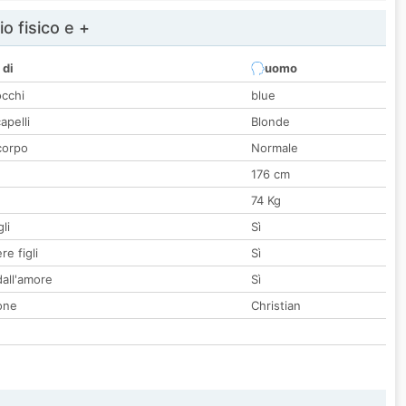
io fisico e +
 di
uomo
occhi
blue
apelli
Blonde
corpo
Normale
176 cm
74 Kg
li
Sì
re figli
Sì
all'amore
Sì
one
Christian