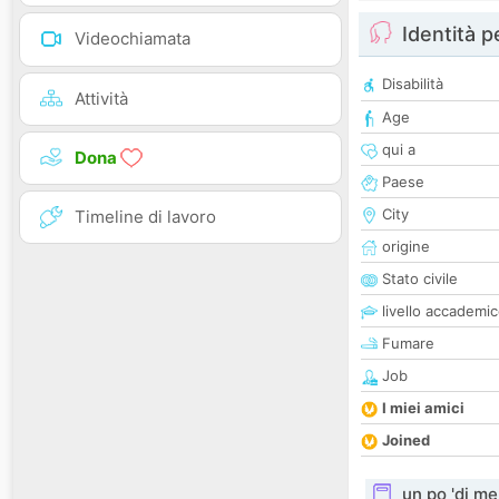
Identità 
Videochiamata
Disabilità
Attività
Age
qui a
Dona
Paese
City
Timeline di lavoro
origine
Stato civile
livello accademi
Fumare
Job
I miei amici
Joined
un po 'di me