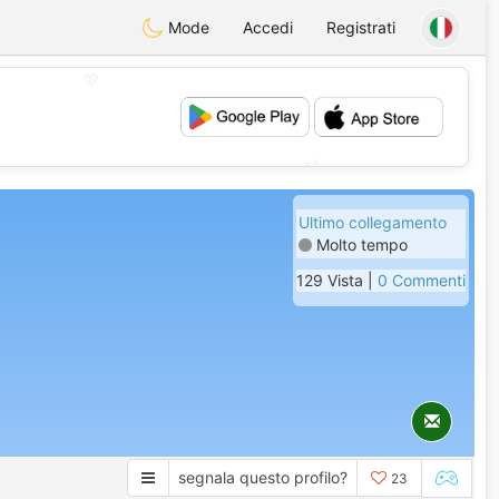
Mode
Accedi
Registrati
💖
💕
Ultimo collegamento
Molto tempo
129 Vista |
0 Commenti
segnala questo profilo?
23