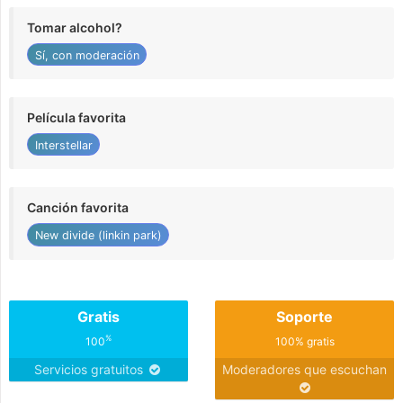
Tomar alcohol?
Sí, con moderación
Película favorita
Interstellar
Canción favorita
New divide (linkin park)
Gratis
Soporte
%
100
100% gratis
Servicios gratuitos
Moderadores que escuchan