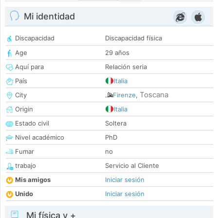
Mi identidad
Discapacidad
Discapacidad física
Age
29 años
Aquí para
Relación seria
País
Italia
Toscana
City
Firenze
,
Origin
Italia
Estado civil
Soltera
Nivel académico
PhD
Fumar
no
trabajo
Servicio al Cliente
Mis amigos
Iniciar sesión
Unido
Iniciar sesión
Mi física y +