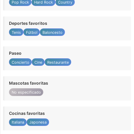
Pop Rock
Hard Rock
Country
Deportes favoritos
Tenis
Fútbol
Baloncesto
Paseo
Concierto
Cine
Restaurante
Mascotas favoritas
No especificado
Cocinas favoritas
Italiana
Japonesa