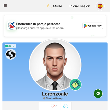
Handi Space
Toggle
Mode
Iniciar sesión
navigation
💖
Encuentra tu pareja perfecta
💖
¡Descarga nuestra app de citas ahora!
💕
💕
0.8/1
4
Lorenzoale
Mucho tiempo
0