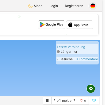
Mode
Login
Registrieren
💖
💕
Letzte Verbindung
Länger her
9 Besuche |
0 Kommentare
Profil melden?
0