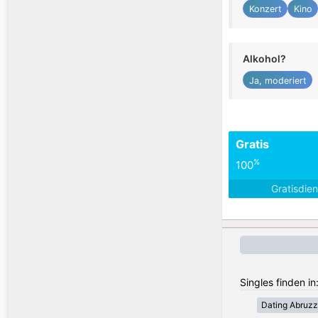
Konzert
Kino
Alkohol?
Ja, moderiert
Gratis
%
100
Gratisdie
Singles finden in:
Dating Abruz