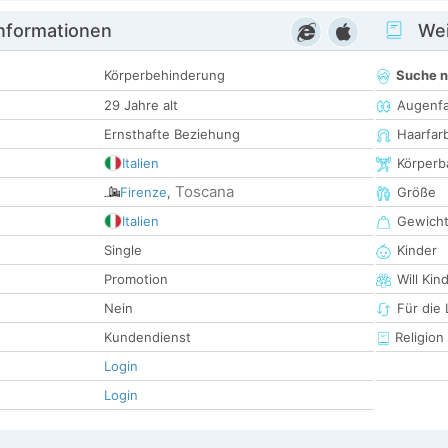
informationen
Wei
Körperbehinderung
Suche 
29 Jahre alt
Augenf
Ernsthafte Beziehung
Haarfar
Italien
Körperb
Toscana
Firenze
,
Größe
Italien
Gewich
Single
Kinder
Promotion
Will Kin
Nein
Für die
Kundendienst
Religion
Login
Login