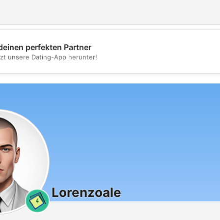
deinen perfekten Partner
💖
tzt unsere Dating-App herunter!
💕
Lorenzoale
4