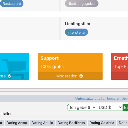
Restaurant
Nicht angegeben
Lieblingsfilm
Interstellar
Support
Ernsth
100% gratis
Top-Pr
nste
Moderation
Unterstütze uns für besseren Se
 Italien
zo
Dating Aosta
Dating Apulia
Dating Basilicata
Dating Calabria
Datin