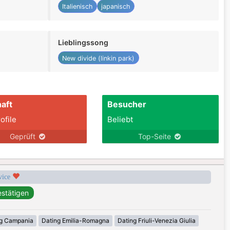
Italienisch
japanisch
Lieblingssong
New divide (linkin park)
aft
Besucher
ofile
Beliebt
Geprüft
Top-Seite
rvice
g Campania
Dating Emilia-Romagna
Dating Friuli-Venezia Giulia