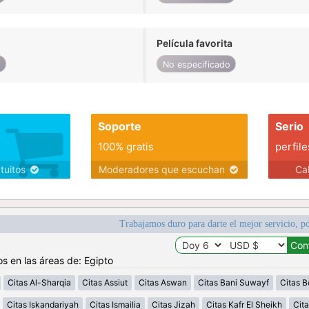
Película favorita
o
No especificado
Soporte
Serio
100% gratis
perfile
atuitos
Moderadores que escuchan
Ca
Trabajamos duro para darte el mejor servicio, po
os en las áreas de: Egipto
Citas Al-Sharqia
Citas Assiut
Citas Aswan
Citas Bani Suwayf
Citas B
Citas Iskandariyah
Citas Ismailia
Citas Jizah
Citas Kafr El Sheikh
Cita