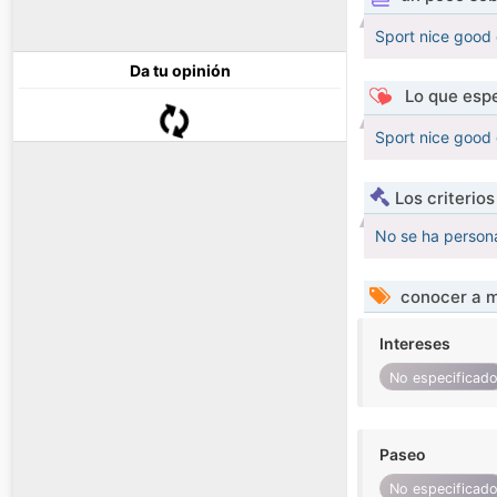
Sport nice good 
Da tu opinión
Lo que espe
Sport nice good 
Los criterio
No se ha persona
conocer a m
Intereses
No especificad
Paseo
No especificad