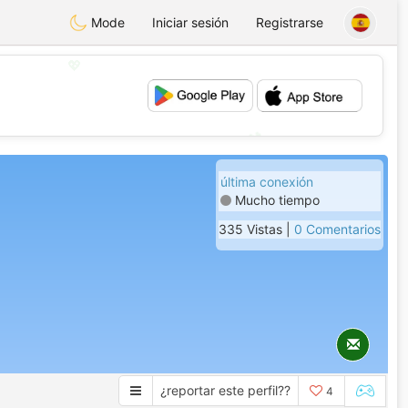
Mode
Iniciar sesión
Registrarse
💖
💕
última conexión
Mucho tiempo
335 Vistas |
0 Comentarios
¿reportar este perfil??
4