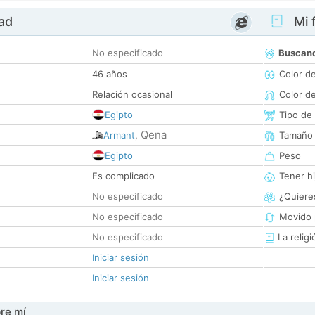
dad
Mi f
No especificado
Buscan
46 años
Color d
Relación ocasional
Color d
Egipto
Tipo de
Qena
Armant
,
Tamaño
Egipto
Peso
Es complicado
Tener hi
No especificado
¿Quieres
No especificado
Movido 
No especificado
La religi
Iniciar sesión
Iniciar sesión
re mí