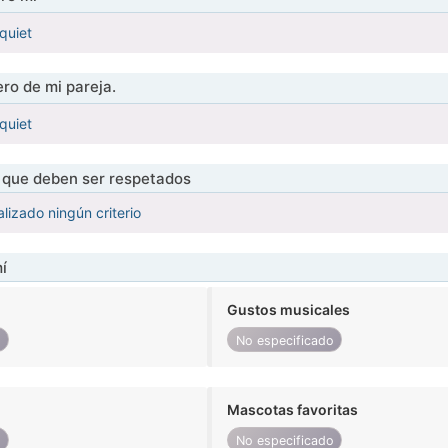
quiet
ro de mi pareja.
quiet
s que deben ser respetados
lizado ningún criterio
í
Gustos musicales
o
No especificado
Mascotas favoritas
o
No especificado