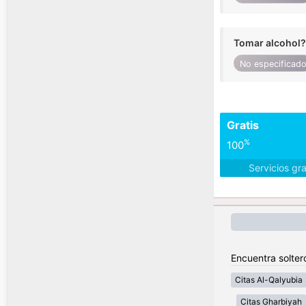
Tomar alcohol?
No especificad
Gratis
%
100
Servicios gr
Encuentra solter
Citas Al-Qalyubia
Citas Gharbiyah