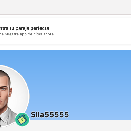
tra tu pareja perfecta
💖
ga nuestra app de citas ahora!
💕
Slla55555
0