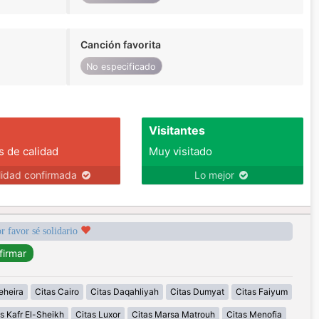
Canción favorita
No especificado
Visitantes
s de calidad
Muy visitado
lidad confirmada
Lo mejor
r favor sé solidario
eheira
Citas Cairo
Citas Daqahliyah
Citas Dumyat
Citas Faiyum
s Kafr El-Sheikh
Citas Luxor
Citas Marsa Matrouh
Citas Menofia