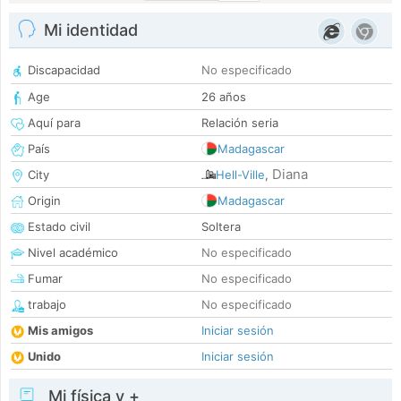
Mi identidad
Discapacidad
No especificado
Age
26 años
Aquí para
Relación seria
País
Madagascar
Diana
City
Hell-Ville
,
Origin
Madagascar
Estado civil
Soltera
Nivel académico
No especificado
Fumar
No especificado
trabajo
No especificado
Mis amigos
Iniciar sesión
Unido
Iniciar sesión
Mi física y +