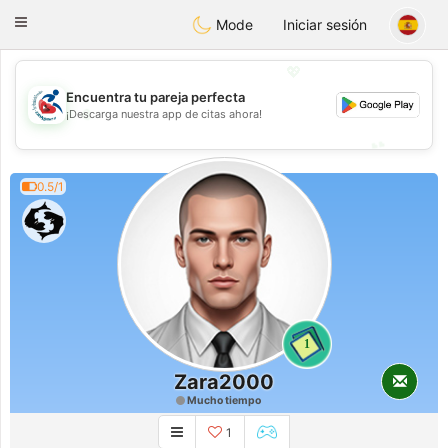
Handi Space
Toggle
Mode
Iniciar sesión
navigation
💖
Encuentra tu pareja perfecta
💖
¡Descarga nuestra app de citas ahora!
💕
💕
0.5/1
1
Zara2000
Mucho tiempo
1