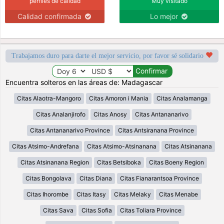
perfiles de calidad
Muy visitado
Calidad confirmada
Lo mejor
Trabajamos duro para darte el mejor servicio, por favor sé solidario
Encuentra solteros en las áreas de: Madagascar
Citas Alaotra-Mangoro
Citas Amoron i Mania
Citas Analamanga
Citas Analanjirofo
Citas Anosy
Citas Antananarivo
Citas Antananarivo Province
Citas Antsiranana Province
Citas Atsimo-Andrefana
Citas Atsimo-Atsinanana
Citas Atsinanana
Citas Atsinanana Region
Citas Betsiboka
Citas Boeny Region
Citas Bongolava
Citas Diana
Citas Fianarantsoa Province
Citas Ihorombe
Citas Itasy
Citas Melaky
Citas Menabe
Citas Sava
Citas Sofia
Citas Toliara Province