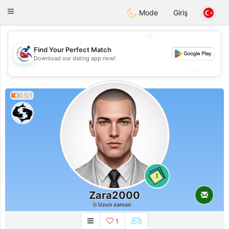
Handi Space
Toggle
Mode
Giriş
navigation
💖
Find Your Perfect Match
💖
Download our dating app now!
💕
💕
0.5/1
1
Zara2000
Uzun zaman
1