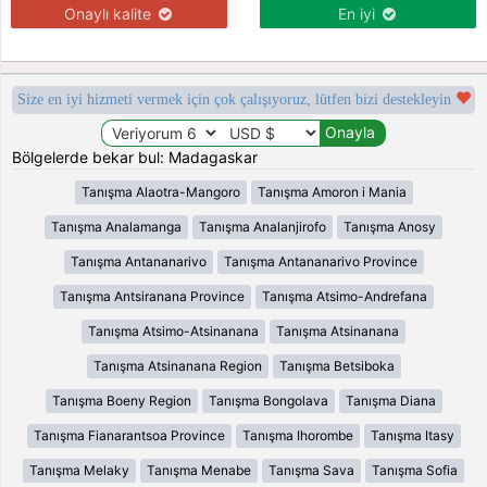
Onaylı kalite
En iyi
Size en iyi hizmeti vermek için çok çalışıyoruz, lütfen bizi destekleyin
Bölgelerde bekar bul: Madagaskar
Tanışma Alaotra-Mangoro
Tanışma Amoron i Mania
Tanışma Analamanga
Tanışma Analanjirofo
Tanışma Anosy
Tanışma Antananarivo
Tanışma Antananarivo Province
Tanışma Antsiranana Province
Tanışma Atsimo-Andrefana
Tanışma Atsimo-Atsinanana
Tanışma Atsinanana
Tanışma Atsinanana Region
Tanışma Betsiboka
Tanışma Boeny Region
Tanışma Bongolava
Tanışma Diana
Tanışma Fianarantsoa Province
Tanışma Ihorombe
Tanışma Itasy
Tanışma Melaky
Tanışma Menabe
Tanışma Sava
Tanışma Sofia