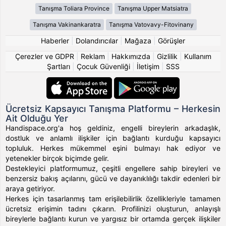
Tanışma Toliara Province
Tanışma Upper Matsiatra
Tanışma Vakinankaratra
Tanışma Vatovavy-Fitovinany
Haberler
|
Dolandırıcılar
|
Mağaza
|
Görüşler
Çerezler ve GDPR
|
Reklam
|
Hakkımızda
|
Gizlilik
|
Kullanım
Şartları
|
Çocuk Güvenliği
|
İletişim
|
SSS
Ücretsiz Kapsayıcı Tanışma Platformu – Herkesin
Ait Olduğu Yer
Handispace.org'a hoş geldiniz, engelli bireylerin arkadaşlık,
dostluk ve anlamlı ilişkiler için bağlantı kurduğu kapsayıcı
topluluk. Herkes mükemmel eşini bulmayı hak ediyor ve
yetenekler birçok biçimde gelir.
Destekleyici platformumuz, çeşitli engellere sahip bireyleri ve
benzersiz bakış açılarını, gücü ve dayanıklılığı takdir edenleri bir
araya getiriyor.
Herkes için tasarlanmış tam erişilebilirlik özellikleriyle tamamen
ücretsiz erişimin tadını çıkarın. Profilinizi oluşturun, anlayışlı
bireylerle bağlantı kurun ve yargısız bir ortamda gerçek ilişkiler