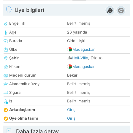
Üye bilgileri
Engellilik
Belirtilmemiş
Age
26 yaşında
Burada
Ciddi ilişki
Ülke
Madagaskar
Diana
Şehir
Hell-Ville
,
Kökeni
Madagaskar
Medeni durum
Bekar
Akademik düzey
Belirtilmemiş
Sigara
Belirtilmemiş
İş
Belirtilmemiş
Arkadaşlarım
Giriş
Üye olma tarihi
Giriş
Daha fazla detay