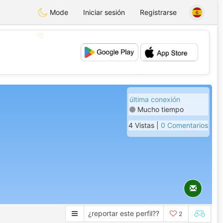
Mode
Iniciar sesión
Registrarse
💖
💕
última conexión
Mucho tiempo
4 Vistas |
0 Comentarios
¿reportar este perfil??
2