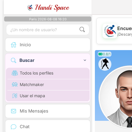
Handi Space
Paris 2026-08-08 16:20
Encuen
¡Descar
Inicio
0.8/1
Buscar
Todos los perfiles
Matchmaker
Usar el mapa
Mis Mensajes
Chat