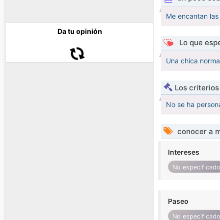
Me encantan las 
Da tu opinión
Lo que espe
Una chica normal
Los criterio
No se ha persona
conocer a m
Intereses
No especificad
Paseo
No especificad