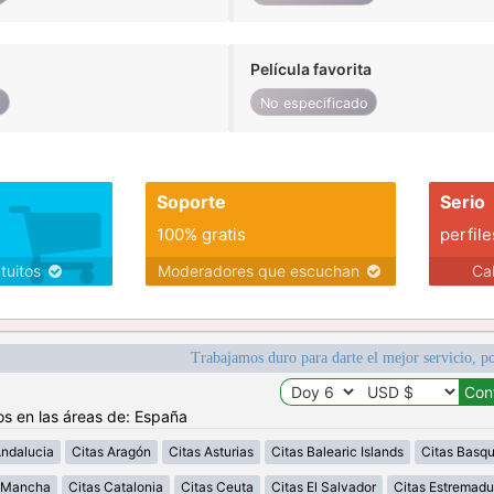
Película favorita
o
No especificado
Soporte
Serio
100% gratis
perfile
atuitos
Moderadores que escuchan
Ca
Trabajamos duro para darte el mejor servicio, po
os en las áreas de: España
Andalucia
Citas Aragón
Citas Asturias
Citas Balearic Islands
Citas Basq
a Mancha
Citas Catalonia
Citas Ceuta
Citas El Salvador
Citas Estremadu