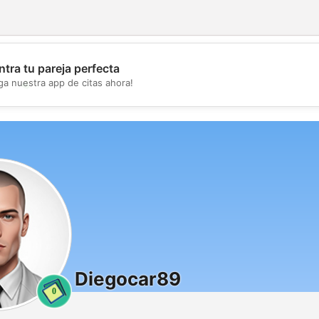
tra tu pareja perfecta
💖
ga nuestra app de citas ahora!
💕
Diegocar89
0