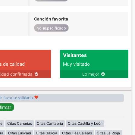
Canción favorita
No especificado
Visitantes
s de calidad
Muy visitado
lidad confirmada
Lo mejor
r favor sé solidario
ue
Citas Canarias
Citas Cantabria
Citas Castilla y León
ra
Citas Euskadi
Citas Galicia
Citas Illes Balears
Citas La Rioja