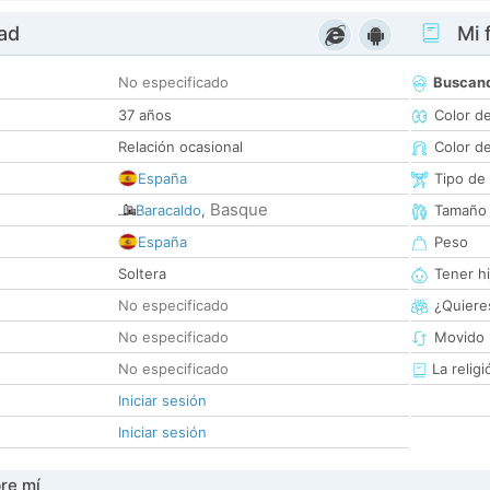
dad
Mi f
No especificado
Buscan
37 años
Color d
Relación ocasional
Color d
España
Tipo de
Basque
Baracaldo
,
Tamaño
España
Peso
Soltera
Tener hi
No especificado
¿Quieres
No especificado
Movido 
No especificado
La religi
Iniciar sesión
Iniciar sesión
re mí