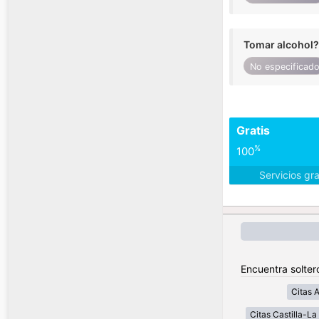
Tomar alcohol?
No especificad
Gratis
%
100
Servicios gr
Encuentra solter
Citas 
Citas Castilla-L