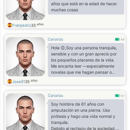
años que está en la edad de hacer
muchas cosas
años
Franpedro
33
Canarias
0.8
Hola 😊,Soy una persona tranquila,
sensible y con un gran aprecio por
los pequeños placeres de la vida.
Me encanta leer —especialmente
novelas que me hagan pensar o
soñar—, disfrutar de una buena
años
Jose91
35
película, salir a pasear y hacer
senderismo siempre que puedo. El
Canarias
contacto con la naturaleza me
0.7
ayuda a desconectar y recargar
Soy hombre de 61 años con
energías.Valoro mucho la conexión
amputación en una pierna. Uso
emocional, la empatía y la
prótesis y hago una vida normal y
sinceridad. Busco a alguien con un
tranquila.
carácter similar: tranquilo,
Debido al rechazo de la sociedad,