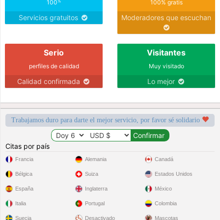
%
100
100% gratis
Servicios gratuitos
Moderadores que escuchan
Serio
Visitantes
perfiles de calidad
Muy visitado
Calidad confirmada
Lo mejor
Trabajamos duro para darte el mejor servicio, por favor sé solidario
Citas por país
Francia
Alemania
Canadá
Bélgica
Suiza
Estados Unidos
España
Inglaterra
México
Italia
Portugal
Colombia
Suecia
Desactivado
Mascotas