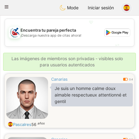
Handi Space
Toggle
Mode
Iniciar sesión
navigation
💖
Encuentra tu pareja perfecta
💖
¡Descarga nuestra app de citas ahora!
💕
💕
Las imágenes de miembros son privadas - visibles solo
para usuarios autenticados
Canarias
0.4
Je suis un homme calme doux
aimable respectueux attentionné et
gentil
años
Pascalres
56