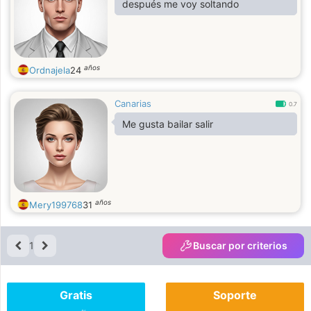
después me voy soltando
años
Ordnajela
24
Canarias
0.7
Me gusta bailar salir
años
Mery199768
31
1
Buscar por criterios
Gratis
Soporte