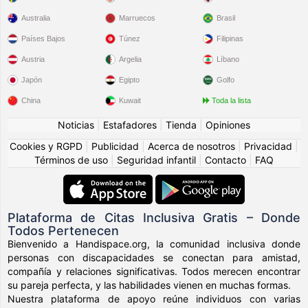
Australia
Marruecos
Brasil
Países Bajos
Túnez
Filipinas
Austria
Argelia
Líbano
Japón
Egipto
Golfo
China
Kuwait
Toda la lista
Noticias
|
Estafadores
|
Tienda
|
Opiniones
Cookies y RGPD
|
Publicidad
|
Acerca de nosotros
|
Privacidad
|
Términos de uso
|
Seguridad infantil
|
Contacto
|
FAQ
Plataforma de Citas Inclusiva Gratis – Donde
Todos Pertenecen
Bienvenido a Handispace.org, la comunidad inclusiva donde
personas con discapacidades se conectan para amistad,
compañía y relaciones significativas. Todos merecen encontrar
su pareja perfecta, y las habilidades vienen en muchas formas.
Nuestra plataforma de apoyo reúne individuos con varias