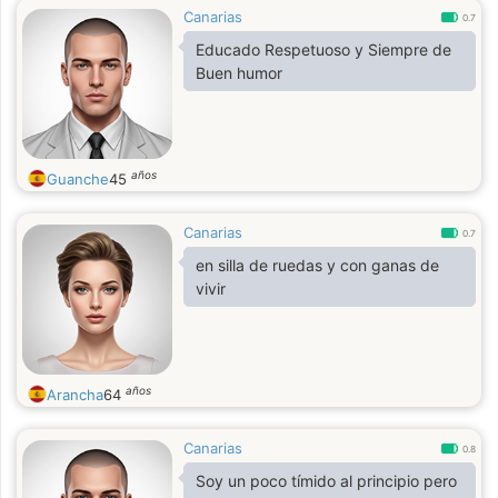
Canarias
0.7
Educado Respetuoso y Siempre de
Buen humor
años
Guanche
45
Canarias
0.7
en silla de ruedas y con ganas de
vivir
años
Arancha
64
Canarias
0.8
Soy un poco tímido al principio pero