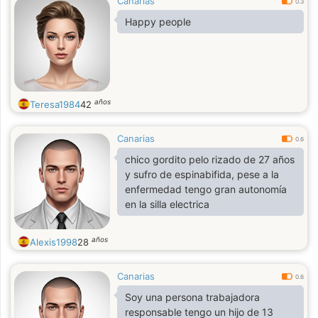
Canarias
0.3
Happy people
años
Teresa1984
42
Canarias
0.6
chico gordito pelo rizado de 27 años
y sufro de espinabifida, pese a la
enfermedad tengo gran autonomía
en la silla electrica
años
Alexis1998
28
Canarias
0.6
Soy una persona trabajadora
responsable tengo un hijo de 13