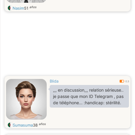
años
Nasim
51
Blida
0.3
,,, en discussion,,, relation sérieuse..
je passe que mon ID Telegram , pas
de téléphone... :handicap: stérilité.
años
Sumasuma
38