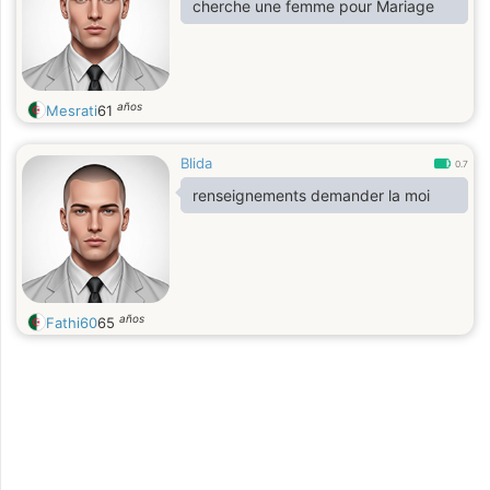
cherche une femme pour Mariage
años
Mesrati
61
Blida
0.7
renseignements demander la moi
años
Fathi60
65