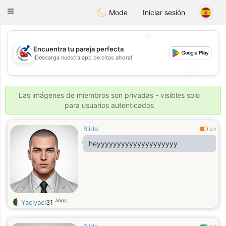
Handi Space
Toggle
Mode
Iniciar sesión
navigation
💖
Encuentra tu pareja perfecta
💖
¡Descarga nuestra app de citas ahora!
💕
💕
Las imágenes de miembros son privadas - visibles solo
para usuarios autenticados
Blida
0.4
heyyyyyyyyyyyyyyyyyyyy
años
Yaciyaci
31