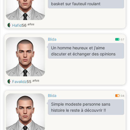
basket sur fauteuil roulant
años
Hafid
56
Blida
0.7
Un homme heureux et j'aime
discuter et échanger des opinions
años
Favalidz
55
Blida
0.6
Simple modeste personne sans
histoire le reste à découvrir !!