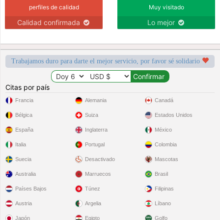
perfiles de calidad
Muy visitado
Calidad confirmada
Lo mejor
Trabajamos duro para darte el mejor servicio, por favor sé solidario
Citas por país
Francia
Alemania
Canadá
Bélgica
Suiza
Estados Unidos
España
Inglaterra
México
Italia
Portugal
Colombia
Suecia
Desactivado
Mascotas
Australia
Marruecos
Brasil
Países Bajos
Túnez
Filipinas
Austria
Argelia
Líbano
Japón
Egipto
Golfo