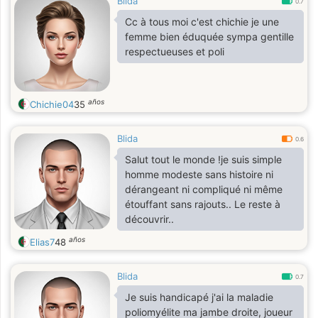
Blida
0.7
Cc à tous moi c'est chichie je une
femme bien éduquée sympa gentille
respectueuses et poli
años
Chichie04
35
Blida
0.6
Salut tout le monde !je suis simple
homme modeste sans histoire ni
dérangeant ni compliqué ni même
étouffant sans rajouts.. Le reste à
découvrir..
años
Elias7
48
Blida
0.7
Je suis handicapé j'ai la maladie
poliomyélite ma jambe droite, joueur