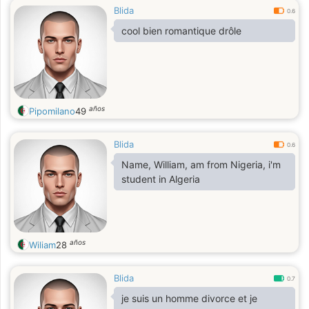
Blida
0.6
cool bien romantique drôle
años
Pipomilano
49
Blida
0.6
Name, William, am from Nigeria, i'm
student in Algeria
años
Wiliam
28
Blida
0.7
je suis un homme divorce et je