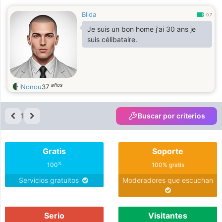
Blida
0.7
Je suis un bon home j'ai 30 ans je
suis célibataire.
años
Nonou
37
1
Buscar por criterios
Gratis
Soporte
%
100
100% gratis
Servicios gratuitos
Moderadores que escuchan
Serio
Visitantes