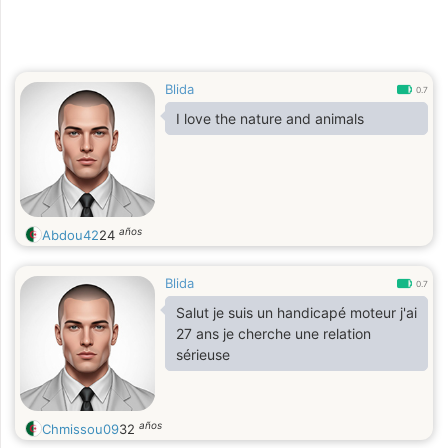
Blida
0.7
I love the nature and animals
años
Abdou42
24
Blida
0.7
Salut je suis un handicapé moteur j'ai
27 ans je cherche une relation
sérieuse
años
Chmissou09
32