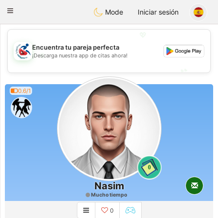
Handi Space
Toggle
Mode
Iniciar sesión
navigation
💖
Encuentra tu pareja perfecta
💖
¡Descarga nuestra app de citas ahora!
💕
💕
0.6/1
0
Nasim
Mucho tiempo
0