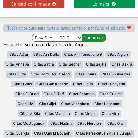
Calidad confirmada
Lo mejor
Trabajamos duro para darte el mejor servicio, por favor sé solidario
Encuentra solteros en las áreas de: Argelia
Citas Adrar
Citas Aïn Defla
Citas Aïn Témouchent
Citas Algiers
Citas Annaba
Citas Batna
Citas Béchar
Citas Béjaïa
Citas Biskra
Citas Blida
Citas Bordj Bou Arréridj
Citas Bouira
Citas Boumerdes
Citas Chlef
Citas Constantine
Citas Djelfa
Citas El Bayadh
Citas El Oued
Citas El Tarf
Citas Ghardaia
Citas Guelma
Citas Illizi
Citas Jijel
Citas Khenchela
Citas Laghouat
Citas M Sila
Citas Mascara
Citas Medea
Citas Mila
Citas Mostaganem
Citas Naâma
Citas Northern
Citas Oran
Citas Ouargla
Citas Oum El Bouaghi
Citas Persekutuan Kuala Lumpur