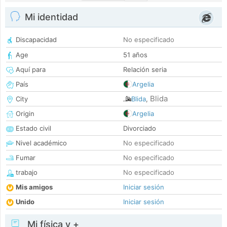
Mi identidad
Discapacidad
No especificado
Age
51 años
Aquí para
Relación seria
País
Argelia
Blida
City
Blida
,
Origin
Argelia
Estado civil
Divorciado
Nivel académico
No especificado
Fumar
No especificado
trabajo
No especificado
Mis amigos
Iniciar sesión
Unido
Iniciar sesión
Mi física y +