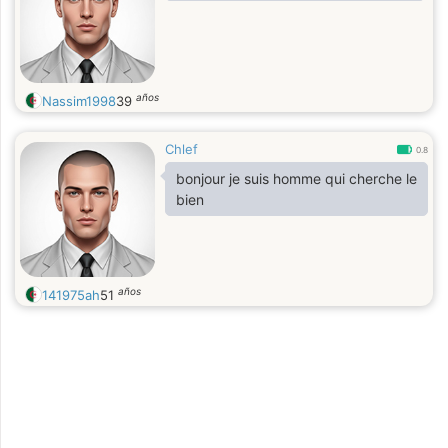
años
Nassim1998
39
Chlef
0.8
bonjour je suis homme qui cherche le
bien
años
141975ah
51