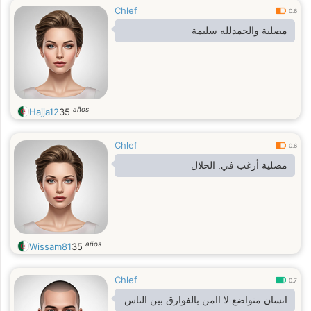
Chlef
0.6
مصلية والحمدلله سليمة
años
Hajja12
35
Chlef
0.6
مصلية أرغب في. الحلال
años
Wissam81
35
Chlef
0.7
انسان متواضع لا اامن بالفوارق بين الناس