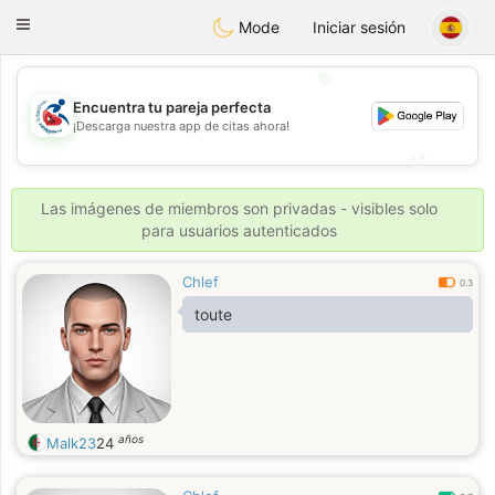
Handi Space
Toggle
Mode
Iniciar sesión
navigation
💖
Encuentra tu pareja perfecta
💖
¡Descarga nuestra app de citas ahora!
💕
💕
Las imágenes de miembros son privadas - visibles solo
para usuarios autenticados
Chlef
0.3
toute
años
Malk23
24