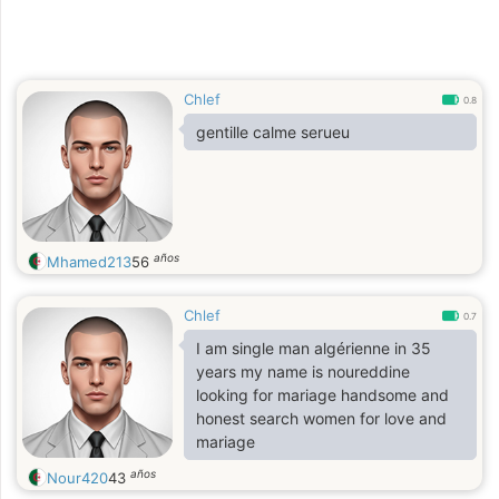
Chlef
0.8
gentille calme serueu
años
Mhamed213
56
Chlef
0.7
I am single man algérienne in 35
years my name is noureddine
looking for mariage handsome and
honest search women for love and
mariage
años
Nour420
43