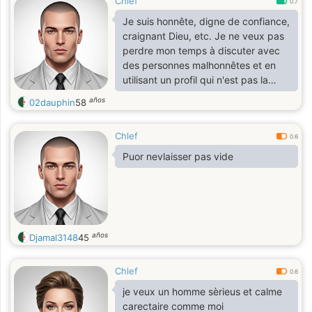
Chlef
0.7
Je suis honnête, digne de confiance,
craignant Dieu, etc. Je ne veux pas
perdre mon temps à discuter avec
des personnes malhonnêtes et en
utilisant un profil qui n'est pas la
vraie personne. Faux gens s'en vont
años
02dauphin
58
de moi
Chlef
0.6
Puor nevlaisser pas vide
años
Djamal3148
45
Chlef
0.6
je veux un homme sèrieus et calme
carectaire comme moi