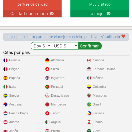
perfiles de calidad
Muy visitado
Calidad confirmada
Lo mejor
Trabajamos duro para darte el mejor servicio, por favor sé solidario
Citas por país
Francia
Alemania
Canadá
Bélgica
Suiza
Estados Unidos
España
Inglaterra
México
Italia
Portugal
Colombia
Suecia
Desactivado
Mascotas
Australia
Marruecos
Brasil
Países Bajos
Túnez
Filipinas
Austria
Argelia
Líbano
Japón
Egipto
Golfo