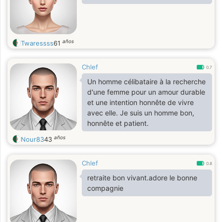
años
Twaressss
61
Chlef
0.7
Un homme célibataire à la recherche
d'une femme pour un amour durable
et une intention honnête de vivre
avec elle. Je suis un homme bon,
honnête et patient.
años
Nour83
43
Chlef
0.8
retraite bon vivant.adore le bonne
compagnie