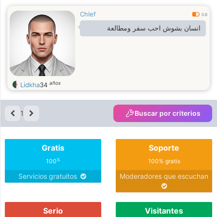
Chlef
0.6
انسان بشوش احب سفر ومطالعة
años
Lidkha
34
1
Buscar por criterios
Gratis
Soporte
%
100
100% gratis
Servicios gratuitos
Moderadores que escuchan
Serio
Visitantes