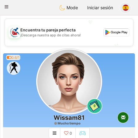
Handi Space
Toggle
Mode
Iniciar sesión
navigation
💖
Encuentra tu pareja perfecta
💖
¡Descarga nuestra app de citas ahora!
💕
💕
0.6/1
0
Wissam81
Mucho tiempo
0