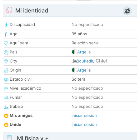
Mi identidad
Discapacidad
No especificado
Age
35 años
Aquí para
Relación seria
País
Argelia
Chlef
City
Boukadir
,
Origin
Argelia
Estado civil
Soltera
Nivel académico
No especificado
Fumar
No especificado
trabajo
No especificado
Mis amigos
Iniciar sesión
Unido
Iniciar sesión
Mi física y +