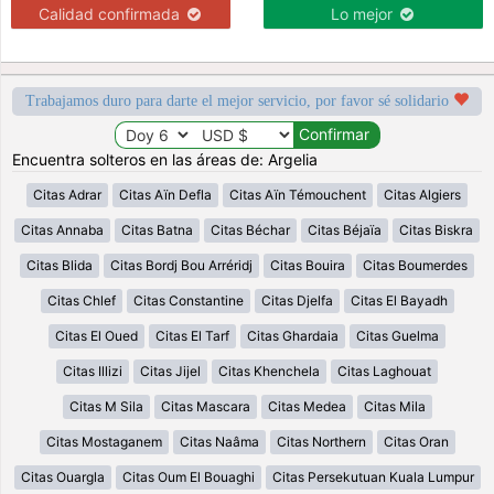
Calidad confirmada
Lo mejor
Trabajamos duro para darte el mejor servicio, por favor sé solidario
Encuentra solteros en las áreas de: Argelia
Citas Adrar
Citas Aïn Defla
Citas Aïn Témouchent
Citas Algiers
Citas Annaba
Citas Batna
Citas Béchar
Citas Béjaïa
Citas Biskra
Citas Blida
Citas Bordj Bou Arréridj
Citas Bouira
Citas Boumerdes
Citas Chlef
Citas Constantine
Citas Djelfa
Citas El Bayadh
Citas El Oued
Citas El Tarf
Citas Ghardaia
Citas Guelma
Citas Illizi
Citas Jijel
Citas Khenchela
Citas Laghouat
Citas M Sila
Citas Mascara
Citas Medea
Citas Mila
Citas Mostaganem
Citas Naâma
Citas Northern
Citas Oran
Citas Ouargla
Citas Oum El Bouaghi
Citas Persekutuan Kuala Lumpur