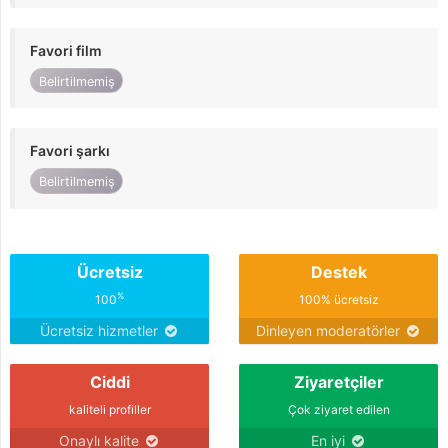
Favori film
Belirtilmemiş
Favori şarkı
Belirtilmemiş
Ücretsiz
Destek
%
100
100% ücretsiz
Ücretsiz hizmetler
Dinleyen moderatörler
Ciddi
Ziyaretçiler
kaliteli profiller
Çok ziyaret edilen
Onaylı kalite
En iyi