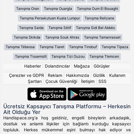
Tanışma Oran
Tanışma Ouargla
Tanışma Oum El Bouaghi
Tanışma Persekutuan Kuala Lumpur
Tanışma Relizane
Tanışma Saida
Tanışma Sétif
Tanışma Sidi Bel Abbès
Tanışma Skikda
Tanışma Souk Ahras
Tanışma Tamanrasset
Tanışma Tébessa
Tanışma Tiaret
Tanışma Tindouf
Tanışma Tipaza
Tanışma Tissemsilt
Tanışma Tizi Ouzou
Tanışma Tlemcen
Haberler
|
Dolandırıcılar
|
Mağaza
|
Görüşler
Çerezler ve GDPR
|
Reklam
|
Hakkımızda
|
Gizlilik
|
Kullanım
Şartları
|
Çocuk Güvenliği
|
İletişim
|
SSS
Ücretsiz Kapsayıcı Tanışma Platformu – Herkesin
Ait Olduğu Yer
Handispace.org'a hoş geldiniz, engelli bireylerin arkadaşlık,
dostluk ve anlamlı ilişkiler için bağlantı kurduğu kapsayıcı
topluluk. Herkes mükemmel eşini bulmayı hak ediyor ve