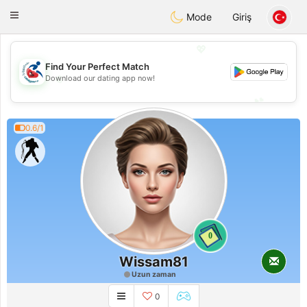
Handi Space
Toggle
Mode
Giriş
navigation
💖
Find Your Perfect Match
💖
Download our dating app now!
💕
💕
0.6/1
0
Wissam81
Uzun zaman
0