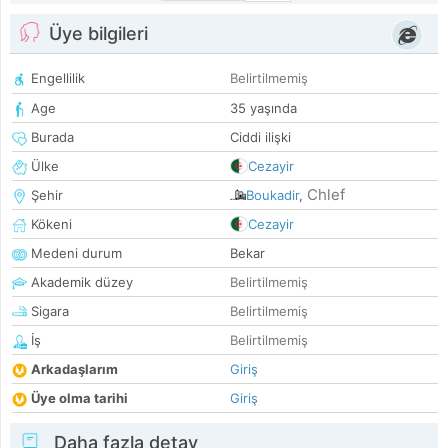
Üye bilgileri
Engellilik
Belirtilmemiş
Age
35 yaşında
Burada
Ciddi ilişki
Ülke
Cezayir
Chlef
Şehir
Boukadir
,
Kökeni
Cezayir
Medeni durum
Bekar
Akademik düzey
Belirtilmemiş
Sigara
Belirtilmemiş
İş
Belirtilmemiş
Arkadaşlarım
Giriş
Üye olma tarihi
Giriş
Daha fazla detay