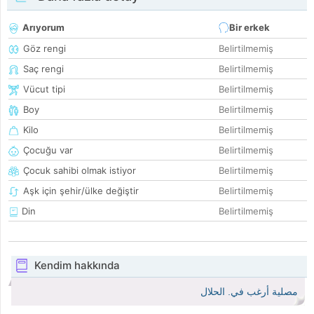
Arıyorum
Bir erkek
Göz rengi
Belirtilmemiş
Saç rengi
Belirtilmemiş
Vücut tipi
Belirtilmemiş
Boy
Belirtilmemiş
Kilo
Belirtilmemiş
Çocuğu var
Belirtilmemiş
Çocuk sahibi olmak istiyor
Belirtilmemiş
Aşk için şehir/ülke değiştir
Belirtilmemiş
Din
Belirtilmemiş
Kendim hakkında
مصلية أرغب في. الحلال