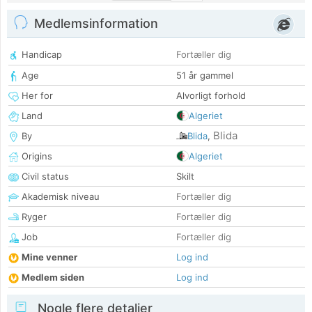
Medlemsinformation
Handicap
Fortæller dig
Age
51 år gammel
Her for
Alvorligt forhold
Land
Algeriet
Blida
By
Blida
,
Origins
Algeriet
Civil status
Skilt
Akademisk niveau
Fortæller dig
Ryger
Fortæller dig
Job
Fortæller dig
Mine venner
Log ind
Medlem siden
Log ind
Nogle flere detaljer