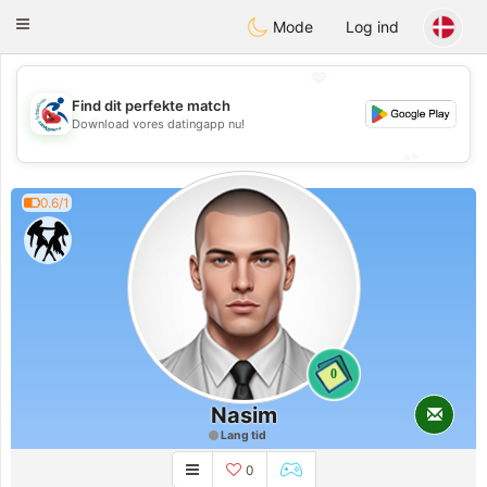
Handi Space
Toggle
Mode
Log ind
navigation
💖
Find dit perfekte match
💖
Download vores datingapp nu!
💕
💕
0.6/1
0
Nasim
Lang tid
0