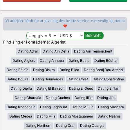
Vi arbejder hårdt for at give dig den bedste service, vær venlig og støt os
Find singler i områderne: Algeriet
Dating Adrar
Dating Aïn Defla
Dating Aïn Témouchent
Dating Algiers
Dating Annaba
Dating Batna
Dating Béchar
Dating Béjaïa
Dating Biskra
Dating Blida
Dating Bordj Bou Arréridj
Dating Bouira
Dating Boumerdes
Dating Chlef
Dating Constantine
Dating Djelfa
Dating El Bayadh
Dating El Oued
Dating El Tarf
Dating Ghardaia
Dating Guelma
Dating Illizi
Dating Jijel
Dating Khenchela
Dating Laghouat
Dating M Sila
Dating Mascara
Dating Medea
Dating Mila
Dating Mostaganem
Dating Naâma
Dating Northern
Dating Oran
Dating Ouargla