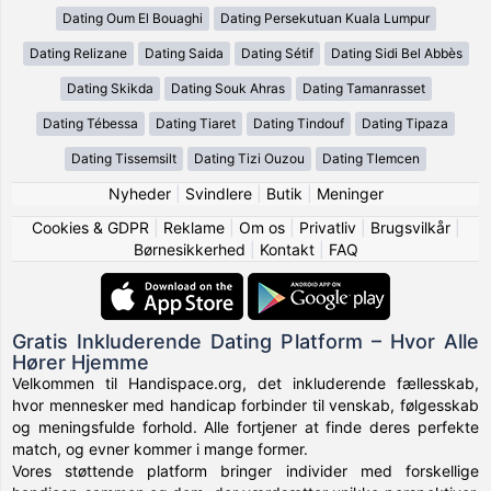
Dating Oum El Bouaghi
Dating Persekutuan Kuala Lumpur
Dating Relizane
Dating Saida
Dating Sétif
Dating Sidi Bel Abbès
Dating Skikda
Dating Souk Ahras
Dating Tamanrasset
Dating Tébessa
Dating Tiaret
Dating Tindouf
Dating Tipaza
Dating Tissemsilt
Dating Tizi Ouzou
Dating Tlemcen
Nyheder
|
Svindlere
|
Butik
|
Meninger
Cookies & GDPR
|
Reklame
|
Om os
|
Privatliv
|
Brugsvilkår
|
Børnesikkerhed
|
Kontakt
|
FAQ
Gratis Inkluderende Dating Platform – Hvor Alle
Hører Hjemme
Velkommen til Handispace.org, det inkluderende fællesskab,
hvor mennesker med handicap forbinder til venskab, følgesskab
og meningsfulde forhold. Alle fortjener at finde deres perfekte
match, og evner kommer i mange former.
Vores støttende platform bringer individer med forskellige