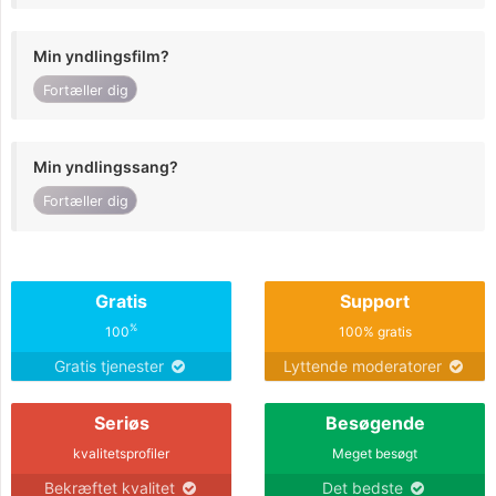
Min yndlingsfilm?
Fortæller dig
Min yndlingssang?
Fortæller dig
Gratis
Support
%
100
100% gratis
Gratis tjenester
Lyttende moderatorer
Seriøs
Besøgende
kvalitetsprofiler
Meget besøgt
Bekræftet kvalitet
Det bedste