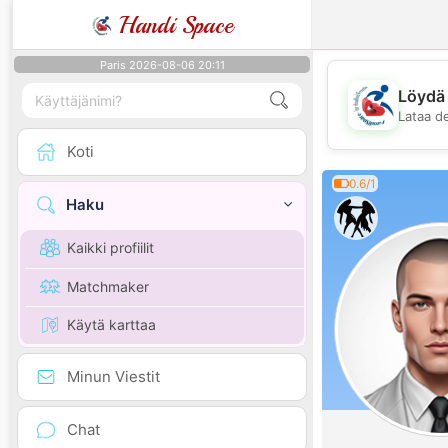
Handi Space
Paris 2026-08-06 20:11
Löydä 
Lataa d
Koti
0.6/1
Haku
Kaikki profiilit
Matchmaker
Käytä karttaa
Minun Viestit
Chat