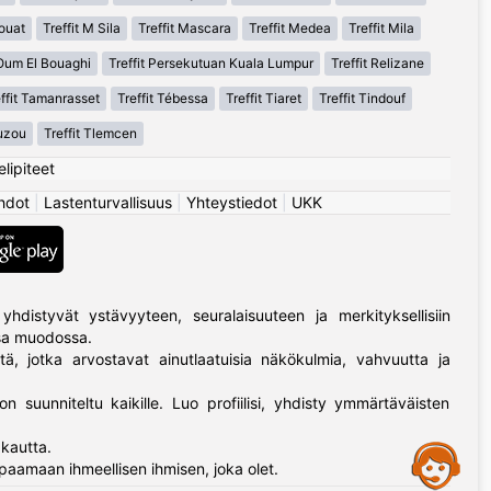
houat
Treffit M Sila
Treffit Mascara
Treffit Medea
Treffit Mila
 Oum El Bouaghi
Treffit Persekutuan Kuala Lumpur
Treffit Relizane
effit Tamanrasset
Treffit Tébessa
Treffit Tiaret
Treffit Tindouf
Ouzou
Treffit Tlemcen
elipiteet
hdot
|
Lastenturvallisuus
|
Yhteystiedot
|
UKK
yhdistyvät ystävyyteen, seuralaisuuteen ja merkityksellisiin
ssa muodossa.
tä, jotka arvostavat ainutlaatuisia näkökulmia, vahvuutta ja
on suunniteltu kaikille. Luo profiilisi, yhdisty ymmärtäväisten
kautta.
Assistance
paamaan ihmeellisen ihmisen, joka olet.