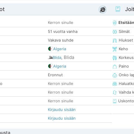
ot
Joit
Kerron sinulle
Etsitää
51 vuotta vanha
Silmät
Vakava suhde
Hiukset
Algeria
Keho
Blida
Blida
,
Korkeus
Algeria
Paino
Eronnut
Onko la
so
Kerron sinulle
Haluatk
Kerron sinulle
Vaihda 
Kerron sinulle
Uskonto
Kirjaudu sisään
Kirjaudu sisään
nusta