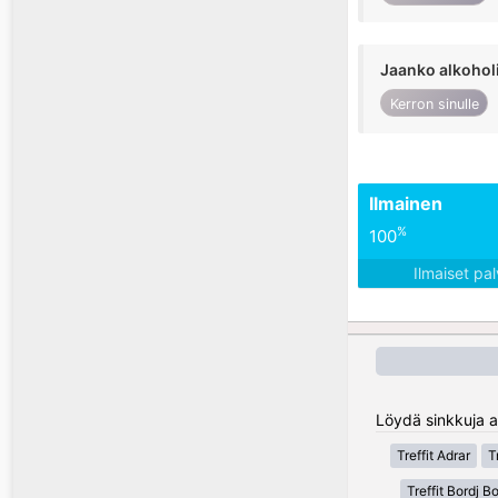
Jaanko alkohol
Kerron sinulle
Ilmainen
%
100
Ilmaiset pa
Löydä sinkkuja al
Treffit Adrar
T
Treffit Bordj Bo