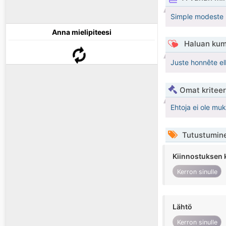
Simple modeste p
Anna mielipiteesi
Haluan kum
Juste honnête el
Omat kriteeri
Ehtoja ei ole mu
Tutustumin
Kiinnostuksen 
Kerron sinulle
Lähtö
Kerron sinulle