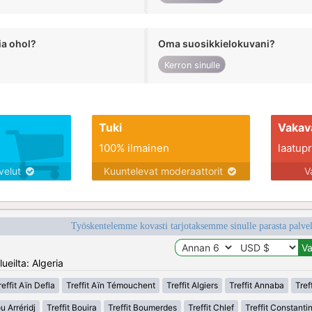
ia ohol?
Oma suosikkielokuvani?
Kerron sinulle
Tuki
Vakav
100% ilmainen
laatupro
lvelut
Kuuntelevat moderaattorit
V
Työskentelemme kovasti tarjotaksemme sinulle parasta palvelu
ueilta: Algeria
reffit Aïn Defla
Treffit Aïn Témouchent
Treffit Algiers
Treffit Annaba
Tref
u Arréridj
Treffit Bouira
Treffit Boumerdes
Treffit Chlef
Treffit Constanti