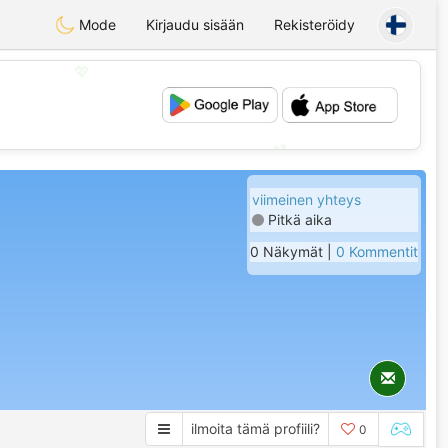
Mode
Kirjaudu sisään
Rekisteröidy
💖
💕
viimeinen yhteys
Pitkä aika
0 Näkymät |
0 Kommentit
ilmoita tämä profiili?
0