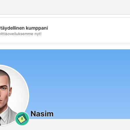
täydellinen kumppani
💖
eittisovelluksemme nyt!
💕
Nasim
0