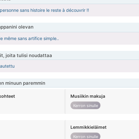
ersonne sans histoire le reste à découvrir !!
ppanini olevan
le même sans artifice simple..
t, joita tulisi noudattaa
kautettu
en minuun paremmin
kohteet
Musiikin makuja
Kerron sinulle
Lemmikkieläimet
Kerron sinulle