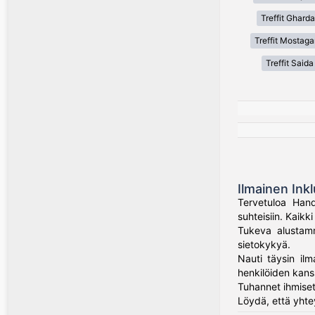
Treffit Gharda
Treffit Mostag
Treffit Saida
Ilmainen Inkl
Tervetuloa Hand
suhteisiin. Kaik
Tukeva alustamme
sietokykyä.
Nauti täysin ilm
henkilöiden kans
Tuhannet ihmiset
Löydä, että yhte