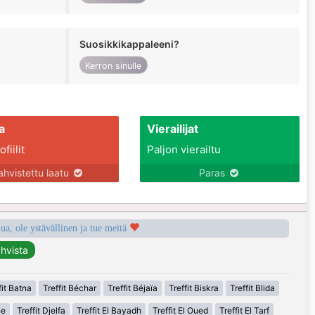
Suosikkikappaleeni?
Kerron sinulle
a
Vierailijat
fiilit
Paljon vierailtu
ahvistettu laatu
Paras
a, ole ystävällinen ja tue meitä
fit Batna
Treffit Béchar
Treffit Béjaïa
Treffit Biskra
Treffit Blida
ne
Treffit Djelfa
Treffit El Bayadh
Treffit El Oued
Treffit El Tarf