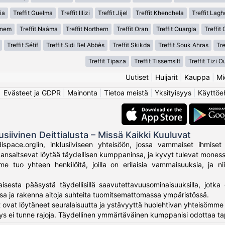
ia
Treffit Guelma
Treffit Illizi
Treffit Jijel
Treffit Khenchela
Treffit Lag
anem
Treffit Naâma
Treffit Northern
Treffit Oran
Treffit Ouargla
Treffit
Treffit Sétif
Treffit Sidi Bel Abbès
Treffit Skikda
Treffit Souk Ahras
Tr
Treffit Tipaza
Treffit Tissemsilt
Treffit Tizi 
Uutiset
|
Huijarit
|
Kauppa
|
Mi
Evästeet ja GDPR
|
Mainonta
|
Tietoa meistä
|
Yksityisyys
|
Käyttöe
usiivinen Deittialusta – Missä Kaikki Kuuluvat
ispace.orgiin, inklusiiviseen yhteisöön, jossa vammaiset ihmiset 
ki ansaitsevat löytää täydellisen kumppaninsa, ja kyvyt tulevat mone
 tuo yhteen henkilöitä, joilla on erilaisia vammaisuuksia, ja nii
aisesta pääsystä täydellisillä saavutettavuusominaisuuksilla, jotka 
sa ja rakenna aitoja suhteita tuomitsemattomassa ympäristössä.
 ovat löytäneet seuralaisuutta ja ystävyyttä huolehtivan yhteisömme 
ys ei tunne rajoja. Täydellinen ymmärtäväinen kumppanisi odottaa ta