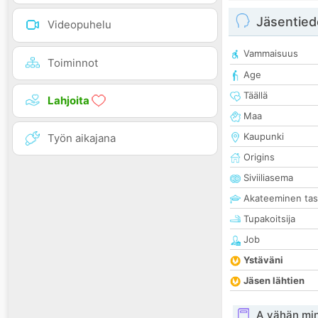
Jäsentied
Videopuhelu
Vammaisuus
Toiminnot
Age
Täällä
Lahjoita
Maa
Kaupunki
Työn aikajana
Origins
Siviiliasema
Akateeminen ta
Tupakoitsija
Job
Ystäväni
Jäsen lähtien
A vähän mi