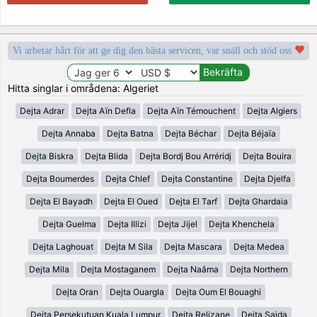
Vi arbetar hårt för att ge dig den bästa servicen, var snäll och stöd oss
Hitta singlar i områdena: Algeriet
Dejta Adrar
Dejta Aïn Defla
Dejta Aïn Témouchent
Dejta Algiers
Dejta Annaba
Dejta Batna
Dejta Béchar
Dejta Béjaïa
Dejta Biskra
Dejta Blida
Dejta Bordj Bou Arréridj
Dejta Bouira
Dejta Boumerdes
Dejta Chlef
Dejta Constantine
Dejta Djelfa
Dejta El Bayadh
Dejta El Oued
Dejta El Tarf
Dejta Ghardaia
Dejta Guelma
Dejta Illizi
Dejta Jijel
Dejta Khenchela
Dejta Laghouat
Dejta M Sila
Dejta Mascara
Dejta Medea
Dejta Mila
Dejta Mostaganem
Dejta Naâma
Dejta Northern
Dejta Oran
Dejta Ouargla
Dejta Oum El Bouaghi
Dejta Persekutuan Kuala Lumpur
Dejta Relizane
Dejta Saida