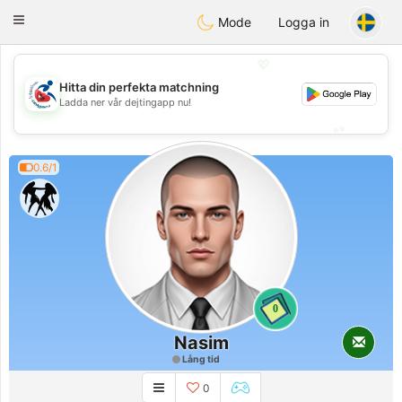
Handi Space
Toggle
Mode
Logga in
navigation
💖
Hitta din perfekta matchning
💖
Ladda ner vår dejtingapp nu!
💕
💕
0.6/1
0
Nasim
Lång tid
0