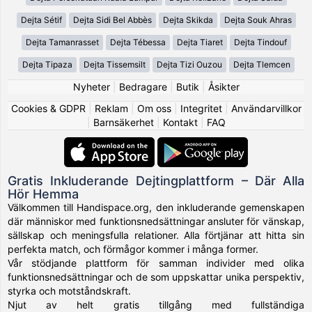
Dejta Sétif
Dejta Sidi Bel Abbès
Dejta Skikda
Dejta Souk Ahras
Dejta Tamanrasset
Dejta Tébessa
Dejta Tiaret
Dejta Tindouf
Dejta Tipaza
Dejta Tissemsilt
Dejta Tizi Ouzou
Dejta Tlemcen
Nyheter
|
Bedragare
|
Butik
|
Åsikter
Cookies & GDPR
|
Reklam
|
Om oss
|
Integritet
|
Användarvillkor
|
Barnsäkerhet
|
Kontakt
|
FAQ
Gratis Inkluderande Dejtingplattform – Där Alla
Hör Hemma
Välkommen till Handispace.org, den inkluderande gemenskapen
där människor med funktionsnedsättningar ansluter för vänskap,
sällskap och meningsfulla relationer. Alla förtjänar att hitta sin
perfekta match, och förmågor kommer i många former.
Vår stödjande plattform för samman individer med olika
funktionsnedsättningar och de som uppskattar unika perspektiv,
styrka och motståndskraft.
Njut av helt gratis tillgång med fullständiga