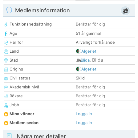
Medlemsinformation
Funktionsnedsättning
Berättar för dig
Age
51 år gammal
Här för
Allvarligt förhållande
Land
Algeriet
Blida
Stad
Blida
,
Origins
Algeriet
Civil status
Skild
Akademisk nivå
Berättar för dig
Rökare
Berättar för dig
Jobb
Berättar för dig
Mina vänner
Logga in
Medlem sedan
Logga in
Några mer detaljer