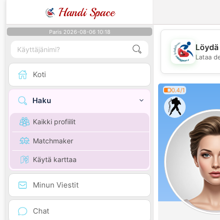
Handi Space
Paris 2026-08-06 10:18
Löydä 
Lataa d
Koti
0.4/1
Haku
Kaikki profiilit
Matchmaker
Käytä karttaa
Minun Viestit
Chat