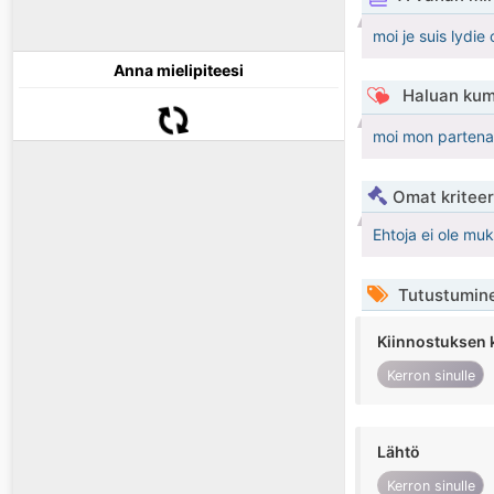
moi je suis lydie
Anna mielipiteesi
Haluan kum
moi mon partenai
Omat kriteeri
Ehtoja ei ole mu
Tutustumin
Kiinnostuksen 
Kerron sinulle
Lähtö
Kerron sinulle