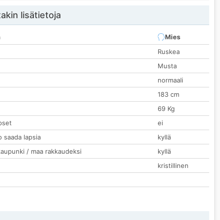
akin lisätietoja
n
Mies
Ruskea
Musta
normaali
183 cm
69 Kg
pset
ei
o saada lapsia
kyllä
kaupunki / maa rakkaudeksi
kyllä
kristillinen