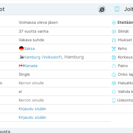
ot
Joit
Voimassa oleva jäsen
Etsitää
37 vuotta vanha
Silmät
Vakava suhde
Hiukset
Saksa
Keho
Hamburg
Hamburg (Volksdorf)
,
Korkeus
Kanada
Paino
Single
Onko la
so
Kerron sinulle
Haluatk
ei
Vaihda 
Kerron sinulle
Uskonto
Kirjaudu sisään
Kirjaudu sisään
nusta