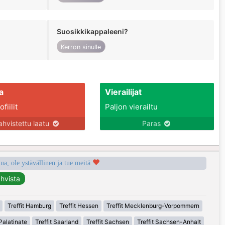
Suosikkikappaleeni?
Kerron sinulle
a
Vierailijat
fiilit
Paljon vierailtu
ahvistettu laatu
Paras
a, ole ystävällinen ja tue meitä
Treffit Hamburg
Treffit Hessen
Treffit Mecklenburg-Vorpommern
Palatinate
Treffit Saarland
Treffit Sachsen
Treffit Sachsen-Anhalt