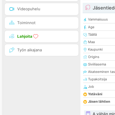
Jäsentied
Videopuhelu
Vammaisuus
Toiminnot
Age
Täällä
Lahjoita
Maa
Kaupunki
Työn aikajana
Origins
Siviiliasema
Akateeminen ta
Tupakoitsija
Job
Ystäväni
Jäsen lähtien
A vähän mi