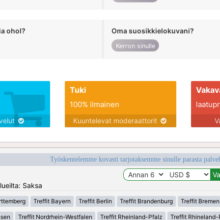
ia ohol?
Oma suosikkielokuvani?
Kerron sinulle
Tuki
Vakav
100% ilmainen
laatupro
lvelut
Kuuntelevat moderaattorit
V
Työskentelemme kovasti tarjotaksemme sinulle parasta palvelu
lueilta: Saksa
rttemberg
Treffit Bayern
Treffit Berlin
Treffit Brandenburg
Treffit Bremen
hsen
Treffit Nordrhein-Westfalen
Treffit Rheinland-Pfalz
Treffit Rhineland-