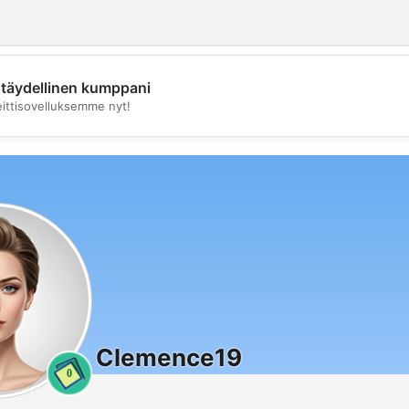
täydellinen kumppani
💖
eittisovelluksemme nyt!
💕
Clemence19
0