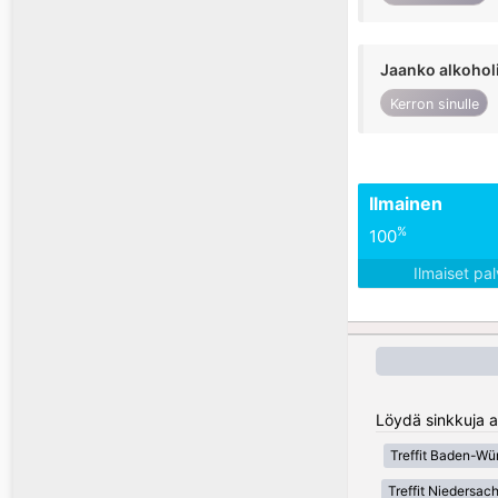
Jaanko alkohol
Kerron sinulle
Ilmainen
%
100
Ilmaiset pa
Löydä sinkkuja a
Treffit Baden-Wü
Treffit Niedersac