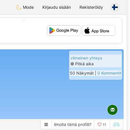
Mode
Kirjaudu sisään
Rekisteröidy
💖
💕
viimeinen yhteys
Pitkä aika
50 Näkymät |
0 Kommentit
ilmoita tämä profiili?
11