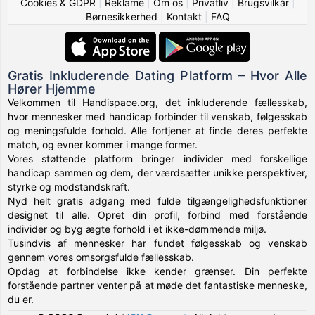
Cookies & GDPR
|
Reklame
|
Om os
|
Privatliv
|
Brugsvilkår
|
Børnesikkerhed
|
Kontakt
|
FAQ
Gratis Inkluderende Dating Platform – Hvor Alle
Hører Hjemme
Velkommen til Handispace.org, det inkluderende fællesskab,
hvor mennesker med handicap forbinder til venskab, følgesskab
og meningsfulde forhold. Alle fortjener at finde deres perfekte
match, og evner kommer i mange former.
Vores støttende platform bringer individer med forskellige
handicap sammen og dem, der værdsætter unikke perspektiver,
styrke og modstandskraft.
Nyd helt gratis adgang med fulde tilgængelighedsfunktioner
designet til alle. Opret din profil, forbind med forstående
individer og byg ægte forhold i et ikke-dømmende miljø.
Tusindvis af mennesker har fundet følgesskab og venskab
gennem vores omsorgsfulde fællesskab.
Opdag at forbindelse ikke kender grænser. Din perfekte
forstående partner venter på at møde det fantastiske menneske,
du er.