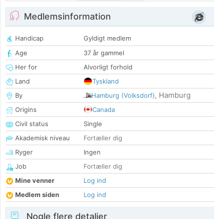
Medlemsinformation
Handicap
Gyldigt medlem
Age
37 år gammel
Her for
Alvorligt forhold
Land
Tyskland
Hamburg
By
Hamburg (Volksdorf)
,
Origins
Canada
Civil status
Single
Akademisk niveau
Fortæller dig
Ryger
Ingen
Job
Fortæller dig
Mine venner
Log ind
Medlem siden
Log ind
Nogle flere detaljer