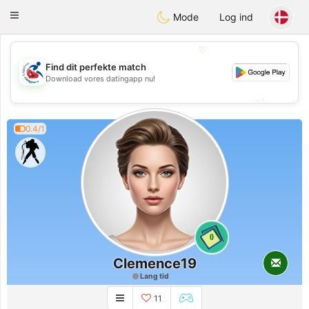
Handi Space
Toggle
Mode
Log ind
navigation
💖
Find dit perfekte match
💖
Download vores datingapp nu!
💕
💕
0.4/1
0
Clemence19
Lang tid
11