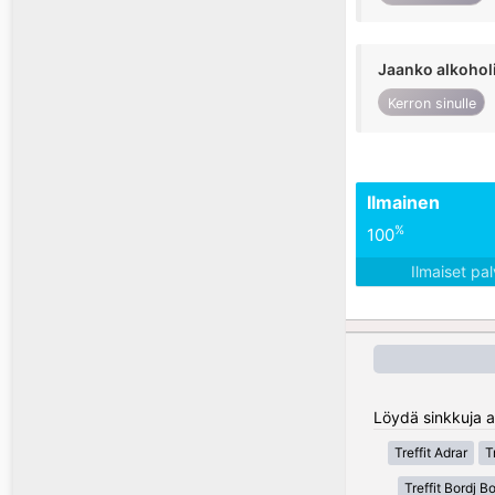
Jaanko alkohol
Kerron sinulle
Ilmainen
%
100
Ilmaiset pa
Löydä sinkkuja al
Treffit Adrar
T
Treffit Bordj Bo