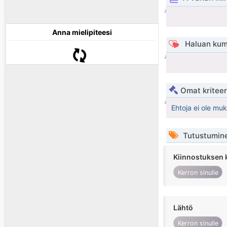
Anna mielipiteesi
Haluan kum
Omat kriteeri
Ehtoja ei ole mu
Tutustumin
Kiinnostuksen 
Kerron sinulle
Lähtö
Kerron sinulle