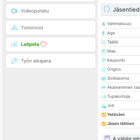
Jäsentied
Videopuhelu
Vammaisuus
Toiminnot
Age
Täällä
Lahjoita
Maa
Kaupunki
Työn aikajana
Origins
Siviiliasema
Akateeminen ta
Tupakoitsija
Job
Ystäväni
Jäsen lähtien
A vähän mi