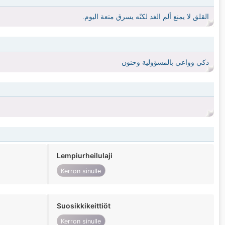
القلق لا يمنع ألم الغد لكنّه يسرق متعة اليوم.
ذكي وواعي بالمسؤولية وحنون
Lempiurheilulaji
Kerron sinulle
Suosikkikeittiöt
Kerron sinulle