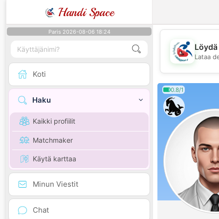
Handi Space
Paris 2026-08-06 18:24
Löydä 
Lataa d
Koti
0.8/1
Haku
Kaikki profiilit
Matchmaker
Käytä karttaa
Minun Viestit
Chat