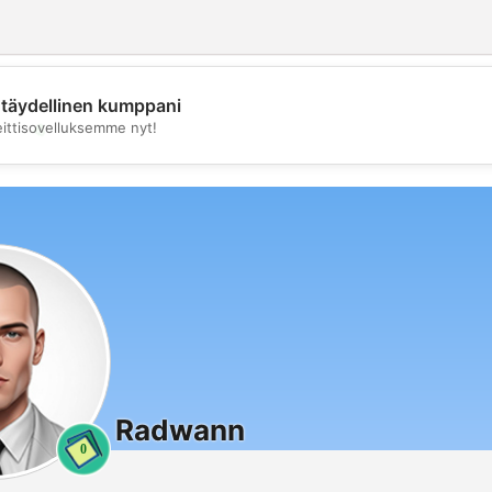
täydellinen kumppani
💖
eittisovelluksemme nyt!
💕
Radwann
0