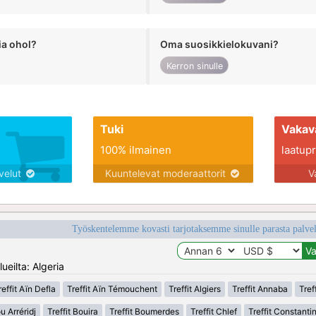
ia ohol?
Oma suosikkielokuvani?
Kerron sinulle
Tuki
Vakav
100% ilmainen
laatupro
lvelut
Kuuntelevat moderaattorit
V
Työskentelemme kovasti tarjotaksemme sinulle parasta palvelu
ueilta: Algeria
reffit Aïn Defla
Treffit Aïn Témouchent
Treffit Algiers
Treffit Annaba
Tref
u Arréridj
Treffit Bouira
Treffit Boumerdes
Treffit Chlef
Treffit Constanti