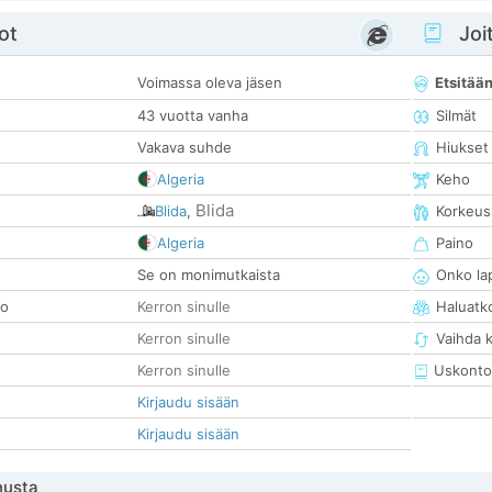
ot
Joit
Voimassa oleva jäsen
Etsitää
43 vuotta vanha
Silmät
Vakava suhde
Hiukset
Algeria
Keho
Blida
Blida
,
Korkeus
Algeria
Paino
Se on monimutkaista
Onko la
so
Kerron sinulle
Haluatk
Kerron sinulle
Vaihda 
Kerron sinulle
Uskonto
Kirjaudu sisään
Kirjaudu sisään
nusta