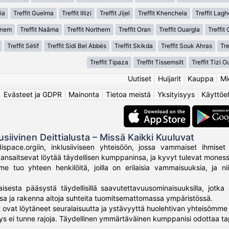
ia
Treffit Guelma
Treffit Illizi
Treffit Jijel
Treffit Khenchela
Treffit Lag
anem
Treffit Naâma
Treffit Northern
Treffit Oran
Treffit Ouargla
Treffit
Treffit Sétif
Treffit Sidi Bel Abbès
Treffit Skikda
Treffit Souk Ahras
Tr
Treffit Tipaza
Treffit Tissemsilt
Treffit Tizi 
Uutiset
|
Huijarit
|
Kauppa
|
Mi
Evästeet ja GDPR
|
Mainonta
|
Tietoa meistä
|
Yksityisyys
|
Käyttöe
usiivinen Deittialusta – Missä Kaikki Kuuluvat
ispace.orgiin, inklusiiviseen yhteisöön, jossa vammaiset ihmiset 
ki ansaitsevat löytää täydellisen kumppaninsa, ja kyvyt tulevat mone
 tuo yhteen henkilöitä, joilla on erilaisia vammaisuuksia, ja nii
aisesta pääsystä täydellisillä saavutettavuusominaisuuksilla, jotka 
sa ja rakenna aitoja suhteita tuomitsemattomassa ympäristössä.
 ovat löytäneet seuralaisuutta ja ystävyyttä huolehtivan yhteisömme 
ys ei tunne rajoja. Täydellinen ymmärtäväinen kumppanisi odottaa ta