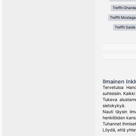
Treffit Gharda
Treffit Mostag
Treffit Saida
Ilmainen Inkl
Tervetuloa Hand
suhteisiin. Kaik
Tukeva alustamme
sietokykyä.
Nauti täysin ilm
henkilöiden kans
Tuhannet ihmiset
Löydä, että yhte