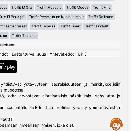
houat
Treffit M Sila
Treffit Mascara
Treffit Medea
Treffit Mila
 Oum El Bouaghi
Treffit Persekutuan Kuala Lumpur
Treffit Relizane
effit Tamanrasset
Treffit Tébessa
Treffit Tiaret
Treffit Tindouf
Ouzou
Treffit Tlemcen
elipiteet
hdot
|
Lastenturvallisuus
|
Yhteystiedot
|
UKK
yhdistyvät ystävyyteen, seuralaisuuteen ja merkityksellisiin
ssa muodossa.
tä, jotka arvostavat ainutlaatuisia näkökulmia, vahvuutta ja
on suunniteltu kaikille. Luo profiilisi, yhdisty ymmärtäväisten
kautta.
Assistance
paamaan ihmeellisen ihmisen, joka olet.