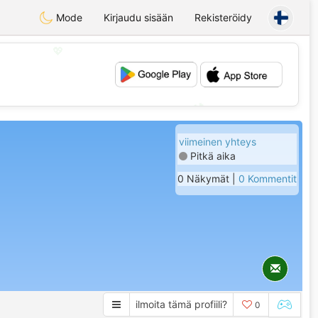
Mode
Kirjaudu sisään
Rekisteröidy
💖
💕
viimeinen yhteys
Pitkä aika
0 Näkymät |
0 Kommentit
ilmoita tämä profiili?
0