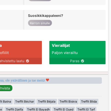
Suosikkikappaleeni?
Kerron sinulle
a
Vierailijat
fiilit
Paljon vierailtu
ahvistettu laatu
Paras
a, ole ystävällinen ja tue meitä
fit Batna
Treffit Béchar
Treffit Béjaïa
Treffit Biskra
Treffit Blida
ne
Treffit Djelfa
Treffit El Bayadh
Treffit El Oued
Treffit El Tarf