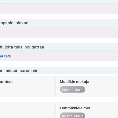
ppanini olevan
t, joita tulisi noudattaa
kautettu
en minuun paremmin
kohteet
Musiikin makuja
Kerron sinulle
Lemmikkieläimet
Kerron sinulle