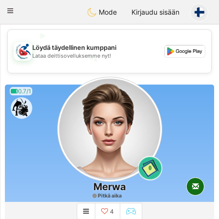
Handi Space
Toggle
Mode
Kirjaudu sisään
navigation
💖
Löydä täydellinen kumppani
💕
Lataa deittisovelluksemme nyt!
💕
💖
0.7/1
0
Merwa
Pitkä aika
4