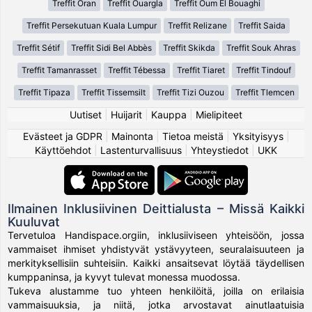
Treffit Oran
Treffit Ouargla
Treffit Oum El Bouaghi
Treffit Persekutuan Kuala Lumpur
Treffit Relizane
Treffit Saida
Treffit Sétif
Treffit Sidi Bel Abbès
Treffit Skikda
Treffit Souk Ahras
Treffit Tamanrasset
Treffit Tébessa
Treffit Tiaret
Treffit Tindouf
Treffit Tipaza
Treffit Tissemsilt
Treffit Tizi Ouzou
Treffit Tlemcen
Uutiset
|
Huijarit
|
Kauppa
|
Mielipiteet
Evästeet ja GDPR
|
Mainonta
|
Tietoa meistä
|
Yksityisyys
|
Käyttöehdot
|
Lastenturvallisuus
|
Yhteystiedot
|
UKK
Ilmainen Inklusiivinen Deittialusta – Missä Kaikki
Kuuluvat
Tervetuloa Handispace.orgiin, inklusiiviseen yhteisöön, jossa
vammaiset ihmiset yhdistyvät ystävyyteen, seuralaisuuteen ja
merkityksellisiin suhteisiin. Kaikki ansaitsevat löytää täydellisen
kumppaninsa, ja kyvyt tulevat monessa muodossa.
Tukeva alustamme tuo yhteen henkilöitä, joilla on erilaisia
vammaisuuksia, ja niitä, jotka arvostavat ainutlaatuisia