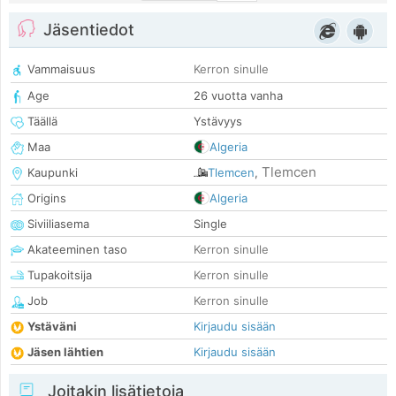
Jäsentiedot
Vammaisuus
Kerron sinulle
Age
26 vuotta vanha
Täällä
Ystävyys
Maa
Algeria
Tlemcen
Kaupunki
Tlemcen
,
Origins
Algeria
Siviiliasema
Single
Akateeminen taso
Kerron sinulle
Tupakoitsija
Kerron sinulle
Job
Kerron sinulle
Ystäväni
Kirjaudu sisään
Jäsen lähtien
Kirjaudu sisään
Joitakin lisätietoja