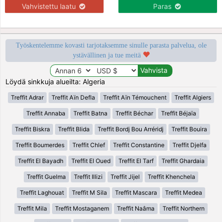
Vahvistettu laatu
Paras
Työskentelemme kovasti tarjotaksemme sinulle parasta palvelua, ole
ystävällinen ja tue meitä
Löydä sinkkuja alueilta: Algeria
Treffit Adrar
Treffit Aïn Defla
Treffit Aïn Témouchent
Treffit Algiers
Treffit Annaba
Treffit Batna
Treffit Béchar
Treffit Béjaïa
Treffit Biskra
Treffit Blida
Treffit Bordj Bou Arréridj
Treffit Bouira
Treffit Boumerdes
Treffit Chlef
Treffit Constantine
Treffit Djelfa
Treffit El Bayadh
Treffit El Oued
Treffit El Tarf
Treffit Ghardaia
Treffit Guelma
Treffit Illizi
Treffit Jijel
Treffit Khenchela
Treffit Laghouat
Treffit M Sila
Treffit Mascara
Treffit Medea
Treffit Mila
Treffit Mostaganem
Treffit Naâma
Treffit Northern