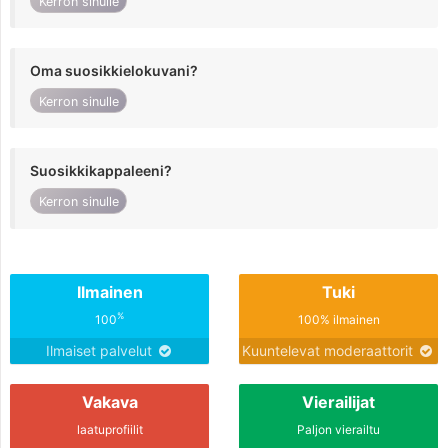
Kerron sinulle
Oma suosikkielokuvani?
Kerron sinulle
Suosikkikappaleeni?
Kerron sinulle
Ilmainen
Tuki
%
100
100% ilmainen
Ilmaiset palvelut
Kuuntelevat moderaattorit
Vakava
Vierailijat
laatuprofiilit
Paljon vierailtu