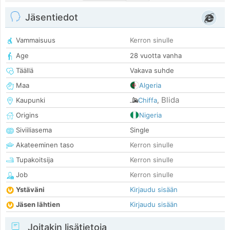
Jäsentiedot
Vammaisuus
Kerron sinulle
Age
28 vuotta vanha
Täällä
Vakava suhde
Maa
Algeria
Blida
Kaupunki
Chiffa
,
Origins
Nigeria
Siviiliasema
Single
Akateeminen taso
Kerron sinulle
Tupakoitsija
Kerron sinulle
Job
Kerron sinulle
Ystäväni
Kirjaudu sisään
Jäsen lähtien
Kirjaudu sisään
Joitakin lisätietoja