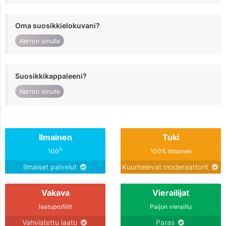
Oma suosikkielokuvani?
Kerron sinulle
Suosikkikappaleeni?
Kerron sinulle
Ilmainen
Tuki
%
100
100% ilmainen
Ilmaiset palvelut
Kuuntelevat moderaattorit
Vakava
Vierailijat
laatuprofiilit
Paljon vierailtu
Vahvistettu laatu
Paras