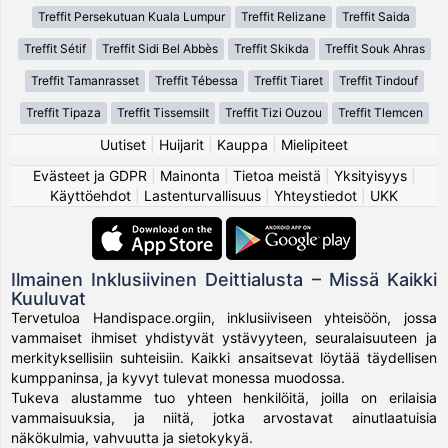
Treffit Persekutuan Kuala Lumpur
Treffit Relizane
Treffit Saida
Treffit Sétif
Treffit Sidi Bel Abbès
Treffit Skikda
Treffit Souk Ahras
Treffit Tamanrasset
Treffit Tébessa
Treffit Tiaret
Treffit Tindouf
Treffit Tipaza
Treffit Tissemsilt
Treffit Tizi Ouzou
Treffit Tlemcen
Uutiset
|
Huijarit
|
Kauppa
|
Mielipiteet
Evästeet ja GDPR
|
Mainonta
|
Tietoa meistä
|
Yksityisyys
|
Käyttöehdot
|
Lastenturvallisuus
|
Yhteystiedot
|
UKK
Ilmainen Inklusiivinen Deittialusta – Missä Kaikki
Kuuluvat
Tervetuloa Handispace.orgiin, inklusiiviseen yhteisöön, jossa
vammaiset ihmiset yhdistyvät ystävyyteen, seuralaisuuteen ja
merkityksellisiin suhteisiin. Kaikki ansaitsevat löytää täydellisen
kumppaninsa, ja kyvyt tulevat monessa muodossa.
Tukeva alustamme tuo yhteen henkilöitä, joilla on erilaisia
vammaisuuksia, ja niitä, jotka arvostavat ainutlaatuisia
näkökulmia, vahvuutta ja sietokykyä.