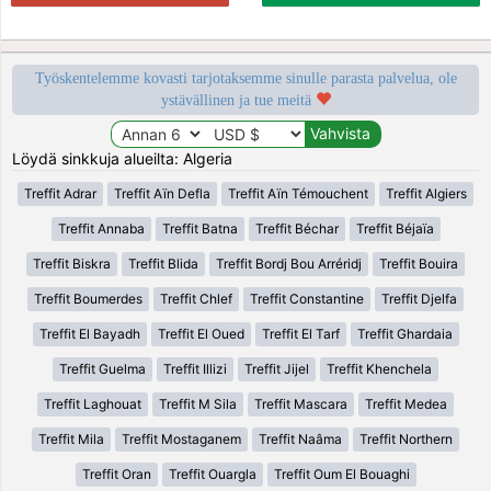
Työskentelemme kovasti tarjotaksemme sinulle parasta palvelua, ole
ystävällinen ja tue meitä
Löydä sinkkuja alueilta: Algeria
Treffit Adrar
Treffit Aïn Defla
Treffit Aïn Témouchent
Treffit Algiers
Treffit Annaba
Treffit Batna
Treffit Béchar
Treffit Béjaïa
Treffit Biskra
Treffit Blida
Treffit Bordj Bou Arréridj
Treffit Bouira
Treffit Boumerdes
Treffit Chlef
Treffit Constantine
Treffit Djelfa
Treffit El Bayadh
Treffit El Oued
Treffit El Tarf
Treffit Ghardaia
Treffit Guelma
Treffit Illizi
Treffit Jijel
Treffit Khenchela
Treffit Laghouat
Treffit M Sila
Treffit Mascara
Treffit Medea
Treffit Mila
Treffit Mostaganem
Treffit Naâma
Treffit Northern
Treffit Oran
Treffit Ouargla
Treffit Oum El Bouaghi