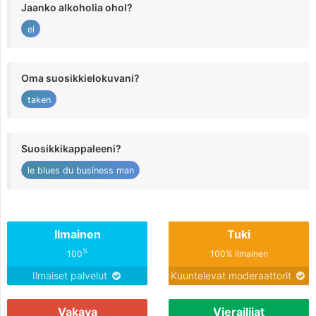
Jaanko alkoholia ohol?
ei
Oma suosikkielokuvani?
taken
Suosikkikappaleeni?
le blues du business man
Ilmainen
Tuki
%
100
100% ilmainen
Ilmaiset palvelut
Kuuntelevat moderaattorit
Vakava
Vierailijat