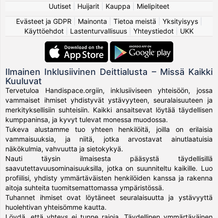
Uutiset
|
Huijarit
|
Kauppa
|
Mielipiteet
Evästeet ja GDPR
|
Mainonta
|
Tietoa meistä
|
Yksityisyys
|
Käyttöehdot
|
Lastenturvallisuus
|
Yhteystiedot
|
UKK
Ilmainen Inklusiivinen Deittialusta – Missä Kaikki
Kuuluvat
Tervetuloa Handispace.orgiin, inklusiiviseen yhteisöön, jossa
vammaiset ihmiset yhdistyvät ystävyyteen, seuralaisuuteen ja
merkityksellisiin suhteisiin. Kaikki ansaitsevat löytää täydellisen
kumppaninsa, ja kyvyt tulevat monessa muodossa.
Tukeva alustamme tuo yhteen henkilöitä, joilla on erilaisia
vammaisuuksia, ja niitä, jotka arvostavat ainutlaatuisia
näkökulmia, vahvuutta ja sietokykyä.
Nauti täysin ilmaisesta pääsystä täydellisillä
saavutettavuusominaisuuksilla, jotka on suunniteltu kaikille. Luo
profiilisi, yhdisty ymmärtäväisten henkilöiden kanssa ja rakenna
aitoja suhteita tuomitsemattomassa ympäristössä.
Tuhannet ihmiset ovat löytäneet seuralaisuutta ja ystävyyttä
huolehtivan yhteisömme kautta.
Löydä, että yhteys ei tunne rajoja. Täydellinen ymmärtäväinen