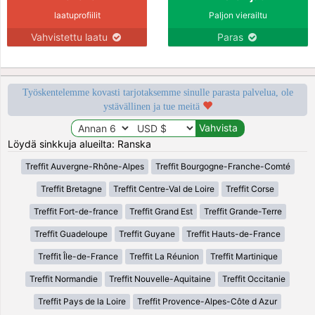
laatuprofiilit
Paljon vierailtu
Vahvistettu laatu
Paras
Työskentelemme kovasti tarjotaksemme sinulle parasta palvelua, ole
ystävällinen ja tue meitä
Löydä sinkkuja alueilta: Ranska
Treffit Auvergne-Rhône-Alpes
Treffit Bourgogne-Franche-Comté
Treffit Bretagne
Treffit Centre-Val de Loire
Treffit Corse
Treffit Fort-de-france
Treffit Grand Est
Treffit Grande-Terre
Treffit Guadeloupe
Treffit Guyane
Treffit Hauts-de-France
Treffit Île-de-France
Treffit La Réunion
Treffit Martinique
Treffit Normandie
Treffit Nouvelle-Aquitaine
Treffit Occitanie
Treffit Pays de la Loire
Treffit Provence-Alpes-Côte d Azur