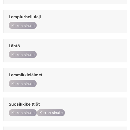
Lempiurheilulaji
Kerron sinulle
Lähtö
Kerron sinulle
Lemmikkieläimet
Kerron sinulle
Suosikkikeittiöt
Kerron sinulle
Kerron sinulle