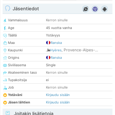
Jäsentiedot
Vammaisuus
Kerron sinulle
Age
45 vuotta vanha
Täällä
Ystävyys
Maa
Ranska
Provence-Alpes-...
Kaupunki
Hyères
,
Origins
Ranska
Siviiliasema
Single
Akateeminen taso
Kerron sinulle
Tupakoitsija
ei
Job
Kerron sinulle
Ystäväni
Kirjaudu sisään
Jäsen lähtien
Kirjaudu sisään
Joitakin lisätietoja