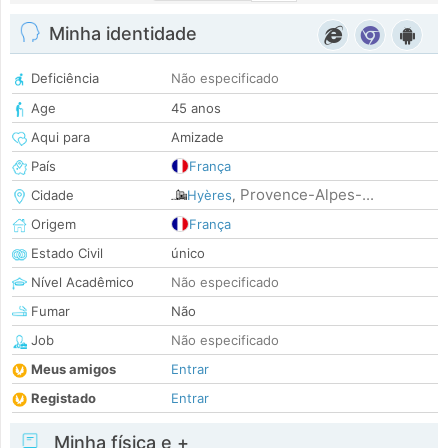
Minha identidade
Deficiência
Não especificado
Age
45 anos
Aqui para
Amizade
País
França
Provence-Alpes-...
Cidade
Hyères
,
Origem
França
Estado Civil
único
Nível Acadêmico
Não especificado
Fumar
Não
Job
Não especificado
Meus amigos
Entrar
Registado
Entrar
Minha física e +