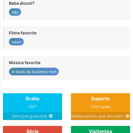
Beba álcool?
Não
Filme favorito
taken
Música favorita
le blues du business man
Grátis
Suporte
%
100
100% grátis
Serviços gratuitos
Moderadores que escutam
Sério
Visitantes