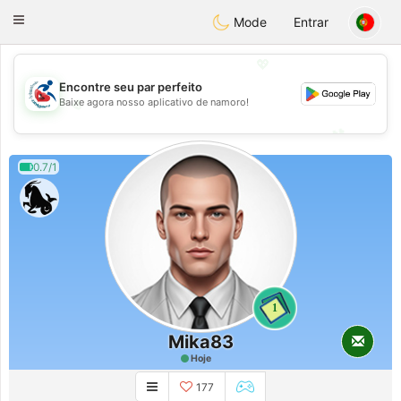
Handi Space
Toggle
Mode
Entrar
navigation
💖
Encontre seu par perfeito
💖
Baixe agora nosso aplicativo de namoro!
💕
💕
0.7/1
1
Mika83
Hoje
177