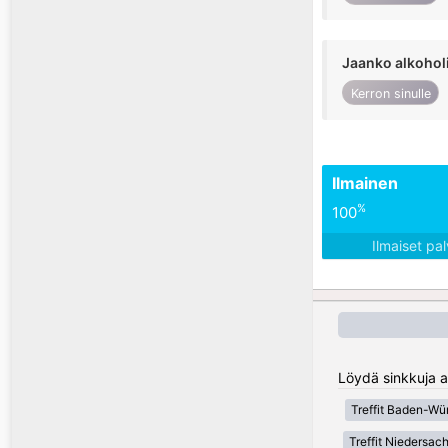
Jaanko alkohol
Kerron sinulle
Ilmainen
%
100
Ilmaiset pa
Löydä sinkkuja a
Treffit Baden-Wü
Treffit Niedersac