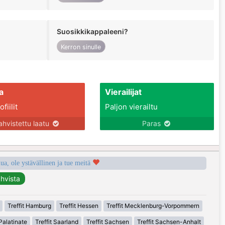
Suosikkikappaleeni?
Kerron sinulle
a
Vierailijat
fiilit
Paljon vierailtu
ahvistettu laatu
Paras
a, ole ystävällinen ja tue meitä
Treffit Hamburg
Treffit Hessen
Treffit Mecklenburg-Vorpommern
Palatinate
Treffit Saarland
Treffit Sachsen
Treffit Sachsen-Anhalt