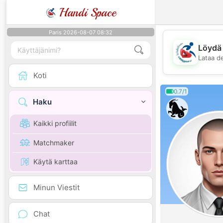
Handi Space
Paris 2026-08-07 08:32
Löydä 
Lataa d
Koti
0.7/1
Haku
Kaikki profiilit
Matchmaker
Käytä karttaa
Minun Viestit
Chat