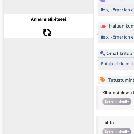
lieb, körperlich
Anna mielipiteesi
Haluan kum
lieb, körperlich
Omat kriteeri
Ehtoja ei ole mu
Tutustumin
Kiinnostuksen 
Kerron sinulle
Lähtö
Kerron sinulle