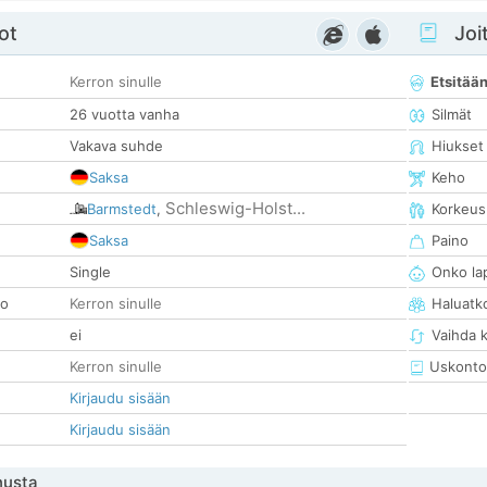
ot
Joit
Kerron sinulle
Etsitää
26 vuotta vanha
Silmät
Vakava suhde
Hiukset
Saksa
Keho
Schleswig-Holst...
Barmstedt
,
Korkeus
Saksa
Paino
Single
Onko la
so
Kerron sinulle
Haluatk
ei
Vaihda 
Kerron sinulle
Uskonto
Kirjaudu sisään
Kirjaudu sisään
nusta