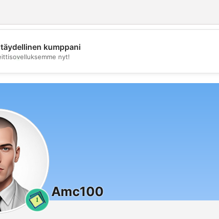
täydellinen kumppani
💖
eittisovelluksemme nyt!
💕
Amc100
1