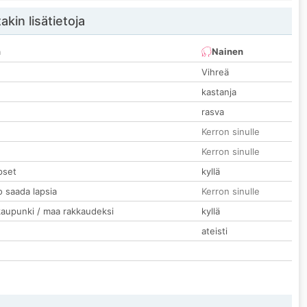
akin lisätietoja
n
Nainen
Vihreä
kastanja
rasva
Kerron sinulle
Kerron sinulle
pset
kyllä
o saada lapsia
Kerron sinulle
kaupunki / maa rakkaudeksi
kyllä
ateisti