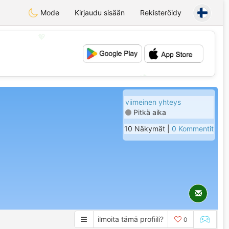
Mode
Kirjaudu sisään
Rekisteröidy
💖
💕
viimeinen yhteys
Pitkä aika
10 Näkymät |
0 Kommentit
ilmoita tämä profiili?
0