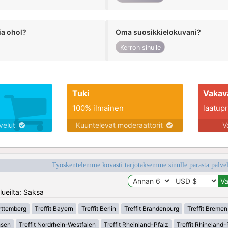
ia ohol?
Oma suosikkielokuvani?
Kerron sinulle
Tuki
Vakav
100% ilmainen
laatupro
lvelut
Kuuntelevat moderaattorit
V
Työskentelemme kovasti tarjotaksemme sinulle parasta palvelu
lueilta: Saksa
rttemberg
Treffit Bayern
Treffit Berlin
Treffit Brandenburg
Treffit Bremen
hsen
Treffit Nordrhein-Westfalen
Treffit Rheinland-Pfalz
Treffit Rhineland-