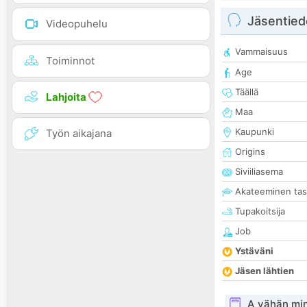
Jäsentied
Videopuhelu
Vammaisuus
Toiminnot
Age
Täällä
Lahjoita
Maa
Kaupunki
Työn aikajana
Origins
Siviiliasema
Akateeminen ta
Tupakoitsija
Job
Ystäväni
Jäsen lähtien
A vähän mi