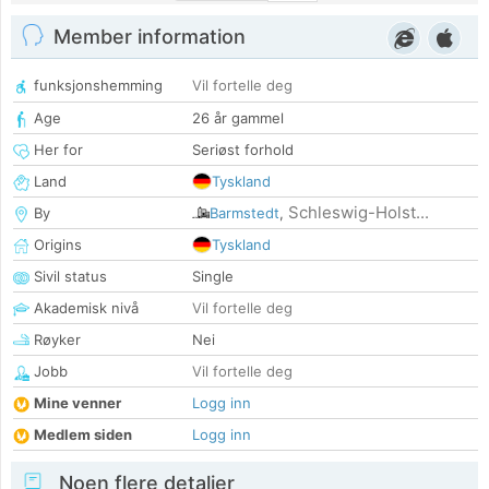
Member information
funksjonshemming
Vil fortelle deg
Age
26 år gammel
Her for
Seriøst forhold
Land
Tyskland
Schleswig-Holst...
By
Barmstedt
,
Origins
Tyskland
Sivil status
Single
Akademisk nivå
Vil fortelle deg
Røyker
Nei
Jobb
Vil fortelle deg
Mine venner
Logg inn
Medlem siden
Logg inn
Noen flere detaljer