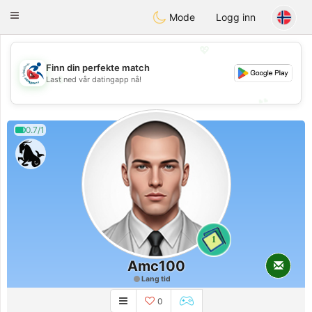
Handi Space
Toggle
Mode
Logg inn
navigation
💖
Finn din perfekte match
💖
Last ned vår datingapp nå!
💕
💕
0.7/1
1
Amc100
Lang tid
0