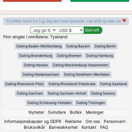
Vi jobber hardt for å gi deg den beste tjenesten, vær snill og støtt oss
Finn singler i områdene: Tyskland
Dating Baden-Württemberg
Dating Bayern
Dating Berlin
Dating Brandenburg
Dating Bremen
Dating Hamburg
Dating Hessen
Dating Mecklenburg-Vorpommern
Dating Niedersachsen
Dating Nordrhein-Westfalen
Dating Rheinland-Pfalz
Dating Rhineland-Palatinate
Dating Saarland
Dating Sachsen
Dating Sachsen-Anhalt
Dating Saxony
Dating Schleswig-Holstein
Dating Thüringen
Nyheter
|
Svindlere
|
Butikk
|
Meninger
Informasjonskapsler og GDPR
|
Reklame
|
Om oss
|
Personvern
|
Bruksvilkår
|
Barnesikkerhet
|
Kontakt
|
FAQ