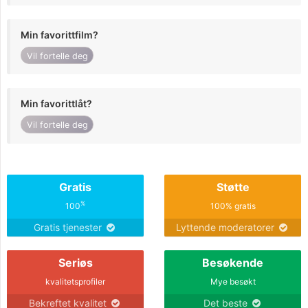
Min favorittfilm?
Vil fortelle deg
Min favorittlåt?
Vil fortelle deg
Gratis
Støtte
%
100
100% gratis
Gratis tjenester
Lyttende moderatorer
Seriøs
Besøkende
kvalitetsprofiler
Mye besøkt
Bekreftet kvalitet
Det beste