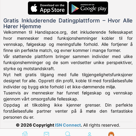
Gratis Inkluderende Datingplattform – Hvor Alle
Hører Hjemme
Velkommen til Handispace.org, det inkluderende fellesskapet
hvor mennesker med funksjonshemninger kobler til for
vennskap, følgeskap og meningsfulle forhold. Alle fortjener å
finne sin perfekte match, og evner kommer i mange former.
Vår støttende plattform bringer sammen individer med ulike
funksjonshemninger og de som verdsetter unike perspektiver,
styrke og motstandskraft.
Nyt helt gratis tilgang med fulle tilgjengelighetsfunksjoner
designet for alle. Opprett din profil, koble til med forståelsesfulle
individer og bygg ekte forhold i et ikke-dømmende miljø.
Tusenvis av mennesker har funnet følgeskap og vennskap
gjennom vårt omsorgsfulle fellesskap.
Oppdag at tilkobling ikke kjenner grenser. Din perfekte
forståelsesfulle partner venter på å møte den fantastiske
personen du er.
© 2026 Copyright
ISN Connect
.
All rights reserved.