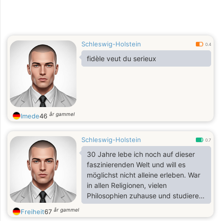
Schleswig-Holstein
0.4
fidèle veut du serieux
år gammel
Imede
46
Schleswig-Holstein
0.7
30 Jahre lebe ich noch auf dieser
faszinierenden Welt und will es
möglichst nicht alleine erleben. War
in allen Religionen, vielen
Philosophien zuhause und studiere
jetzt oft theor. Physik. Liebe die
år gammel
Freiheit
67
Kommunikation, Begegnung mit den