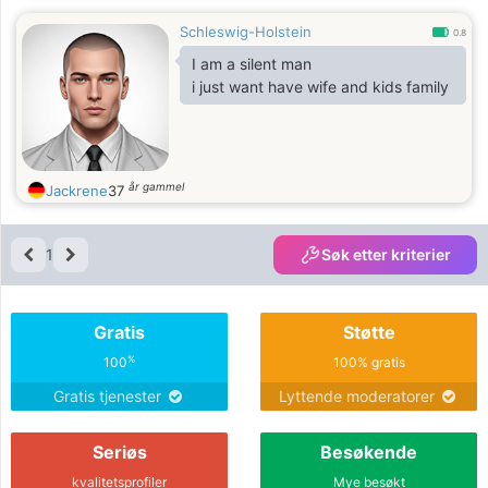
Mitmenschen und idealistisches,
Schleswig-Holstein
altruistisches Streben, denn es muß
0.8
nichts mehr erreicht werden. Alles ist
I am a silent man
gegeben.
i just want have wife and kids family
år gammel
Jackrene
37
1
Søk etter kriterier
Gratis
Støtte
%
100
100% gratis
Gratis tjenester
Lyttende moderatorer
Seriøs
Besøkende
kvalitetsprofiler
Mye besøkt