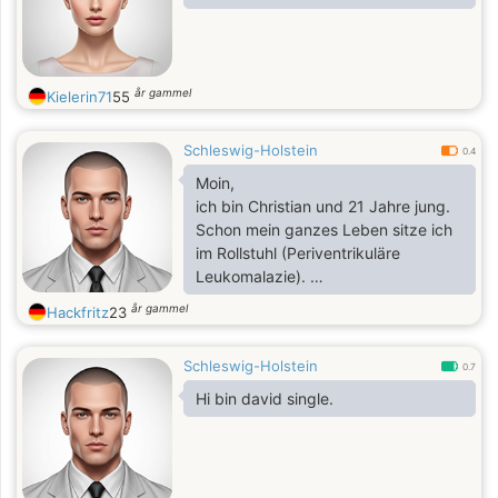
år gammel
Kielerin71
55
Schleswig-Holstein
0.4
Moin,
ich bin Christian und 21 Jahre jung.
Schon mein ganzes Leben sitze ich
im Rollstuhl (Periventrikuläre
Leukomalazie).
Musik: Metal höre ich schon mehr als
år gammel
Hackfritz
23
mein halbes Leben, ist also ein
großer Teil von mir.
Schleswig-Holstein
Außerdem mag ich gerne Handbike
0.7
fahren. Ich bin gerne in der Natur
Hi bin david single.
unterwegs.
Ansonsten spiele ich auch gerne am
PC.