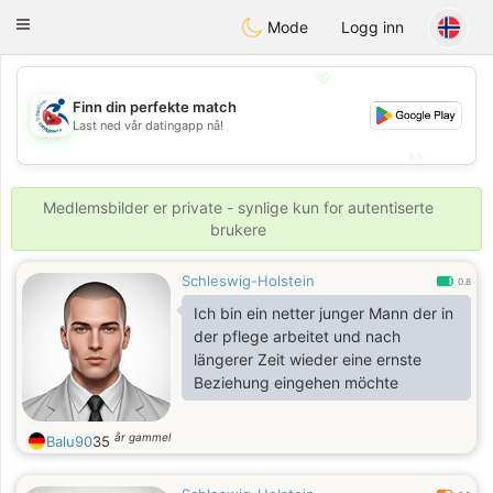
Handi Space
Toggle
Mode
Logg inn
navigation
💖
Finn din perfekte match
💖
Last ned vår datingapp nå!
💕
💕
Medlemsbilder er private - synlige kun for autentiserte
brukere
Schleswig-Holstein
0.8
Ich bin ein netter junger Mann der in
der pflege arbeitet und nach
längerer Zeit wieder eine ernste
Beziehung eingehen möchte
år gammel
Balu90
35