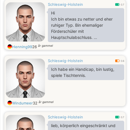
Schleswig-Holstein
0.7
Hi
Ich bin etwas zu netter und eher
ruhiger Typ. Bin ehemaliger
Förderschüler mit
Hauptschulabschluss.
Was tolles zu unternehmen und
år gammel
Henning99
26
ausgehen würde ich gerne mit dir.
Völlig unverbindlich. Alles kann
Schleswig-Holstein
nichts muss
0.6
Ich habe ein Handicap, bin lustig,
spiele Tischtennis.
år gammel
Windumeer
32
Schleswig-Holstein
0.7
lieb, körperlich eingeschränkt und