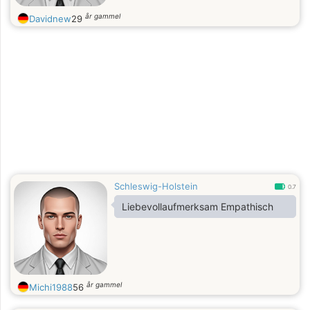
år gammel
Davidnew
29
Schleswig-Holstein
0.7
Liebevollaufmerksam Empathisch
år gammel
Michi1988
56