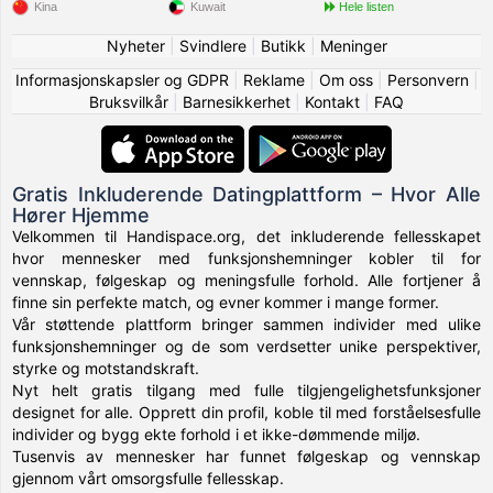
Kina
Kuwait
Hele listen
Nyheter
|
Svindlere
|
Butikk
|
Meninger
Informasjonskapsler og GDPR
|
Reklame
|
Om oss
|
Personvern
|
Bruksvilkår
|
Barnesikkerhet
|
Kontakt
|
FAQ
Gratis Inkluderende Datingplattform – Hvor Alle
Hører Hjemme
Velkommen til Handispace.org, det inkluderende fellesskapet
hvor mennesker med funksjonshemninger kobler til for
vennskap, følgeskap og meningsfulle forhold. Alle fortjener å
finne sin perfekte match, og evner kommer i mange former.
Vår støttende plattform bringer sammen individer med ulike
funksjonshemninger og de som verdsetter unike perspektiver,
styrke og motstandskraft.
Nyt helt gratis tilgang med fulle tilgjengelighetsfunksjoner
designet for alle. Opprett din profil, koble til med forståelsesfulle
individer og bygg ekte forhold i et ikke-dømmende miljø.
Tusenvis av mennesker har funnet følgeskap og vennskap
gjennom vårt omsorgsfulle fellesskap.