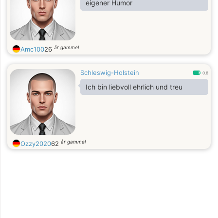
eigener Humor
år gammel
Amc100
26
Schleswig-Holstein
0.8
Ich bin liebvoll ehrlich und treu
år gammel
Ozzy2020
62