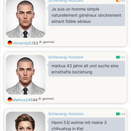
Schleswig-Holstein
0.5
Je suis un homme simple
naturellement généreux sincèrement
aimant fidèle sérieux
år gammel
Vincentp53
53
Schleswig-Holstein
0.7
markus 43 jahre alt und suche eine
ernsthafte beziehung
år gammel
Markus246
44
Schleswig-Holstein
0.8
Hanni 53j wohne mit meine 3
chihuahua in Kiel