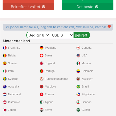
Bekreftet kvalitet
Det beste
Vi jobber hardt for å gi deg den beste tjenesten, vær snill og støtt oss
Møter etter land
Frankrike
Tyskland
Canada
Belgia
Sveits
USA
Spania
England
Mexico
Italia
Portugal
Colombia
Sverige
Funksjonshemmet
Kjæledyr
Australia
Marokko
Brasil
Nederland
Tunisia
Filippinene
Østerrike
Algerie
Libanon
Japan
Egypt
Gulfen