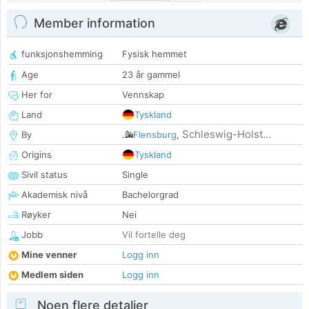
Member information
funksjonshemming
Fysisk hemmet
Age
23 år gammel
Her for
Vennskap
Land
Tyskland
Schleswig-Holst...
By
Flensburg
,
Origins
Tyskland
Sivil status
Single
Akademisk nivå
Bachelorgrad
Røyker
Nei
Jobb
Vil fortelle deg
Mine venner
Logg inn
Medlem siden
Logg inn
Noen flere detaljer