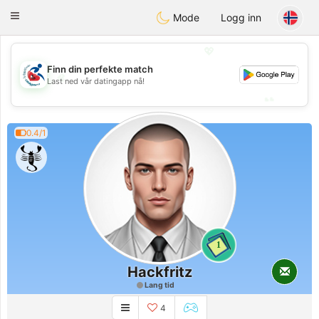
Handi Space
Toggle
Mode
Logg inn
navigation
💖
Finn din perfekte match
💖
Last ned vår datingapp nå!
💕
💕
0.4/1
1
Hackfritz
Lang tid
4