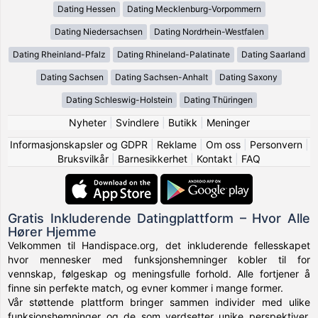
Dating Hessen
Dating Mecklenburg-Vorpommern
Dating Niedersachsen
Dating Nordrhein-Westfalen
Dating Rheinland-Pfalz
Dating Rhineland-Palatinate
Dating Saarland
Dating Sachsen
Dating Sachsen-Anhalt
Dating Saxony
Dating Schleswig-Holstein
Dating Thüringen
Nyheter
|
Svindlere
|
Butikk
|
Meninger
Informasjonskapsler og GDPR
|
Reklame
|
Om oss
|
Personvern
|
Bruksvilkår
|
Barnesikkerhet
|
Kontakt
|
FAQ
Gratis Inkluderende Datingplattform – Hvor Alle
Hører Hjemme
Velkommen til Handispace.org, det inkluderende fellesskapet
hvor mennesker med funksjonshemninger kobler til for
vennskap, følgeskap og meningsfulle forhold. Alle fortjener å
finne sin perfekte match, og evner kommer i mange former.
Vår støttende plattform bringer sammen individer med ulike
funksjonshemninger og de som verdsetter unike perspektiver,