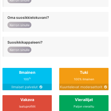
Kerron sinulle
Oma suosikkielokuvani?
Kerron sinulle
Suosikkikappaleeni?
Kerron sinulle
Ilmainen
Tuki
%
100
100% ilmainen
Ilmaiset palvelut
Kuuntelevat moderaattorit
Vakava
Vierailijat
laatuprofiilit
Paljon vierailtu