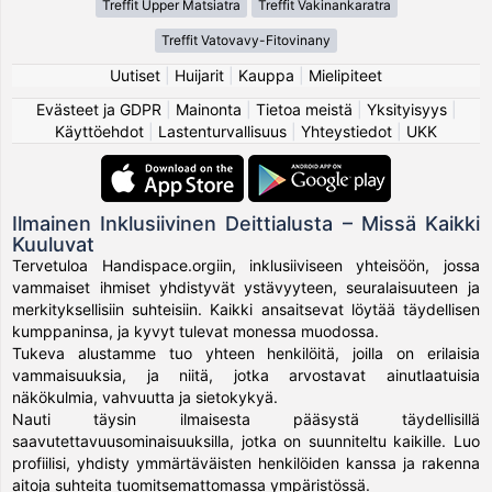
Treffit Upper Matsiatra
Treffit Vakinankaratra
Treffit Vatovavy-Fitovinany
Uutiset
|
Huijarit
|
Kauppa
|
Mielipiteet
Evästeet ja GDPR
|
Mainonta
|
Tietoa meistä
|
Yksityisyys
|
Käyttöehdot
|
Lastenturvallisuus
|
Yhteystiedot
|
UKK
Ilmainen Inklusiivinen Deittialusta – Missä Kaikki
Kuuluvat
Tervetuloa Handispace.orgiin, inklusiiviseen yhteisöön, jossa
vammaiset ihmiset yhdistyvät ystävyyteen, seuralaisuuteen ja
merkityksellisiin suhteisiin. Kaikki ansaitsevat löytää täydellisen
kumppaninsa, ja kyvyt tulevat monessa muodossa.
Tukeva alustamme tuo yhteen henkilöitä, joilla on erilaisia
vammaisuuksia, ja niitä, jotka arvostavat ainutlaatuisia
näkökulmia, vahvuutta ja sietokykyä.
Nauti täysin ilmaisesta pääsystä täydellisillä
saavutettavuusominaisuuksilla, jotka on suunniteltu kaikille. Luo
profiilisi, yhdisty ymmärtäväisten henkilöiden kanssa ja rakenna
aitoja suhteita tuomitsemattomassa ympäristössä.