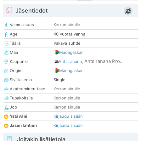
Jäsentiedot
Vammaisuus
Kerron sinulle
Age
40 vuotta vanha
Täällä
Vakava suhde
Maa
Madagaskar
Antsiranana Pro...
Kaupunki
Antsiranana
,
Origins
Madagaskar
Siviiliasema
Single
Akateeminen taso
Kerron sinulle
Tupakoitsija
Kerron sinulle
Job
Kerron sinulle
Ystäväni
Kirjaudu sisään
Jäsen lähtien
Kirjaudu sisään
Joitakin lisätietoja