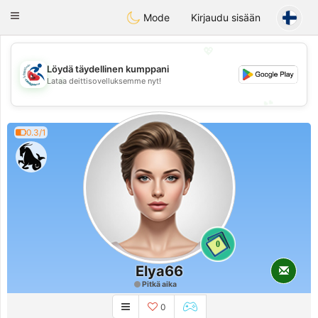
Handi Space
Toggle
Mode
Kirjaudu sisään
navigation
💖
Löydä täydellinen kumppani
💖
Lataa deittisovelluksemme nyt!
💕
💕
0.3/1
0
Elya66
Pitkä aika
0