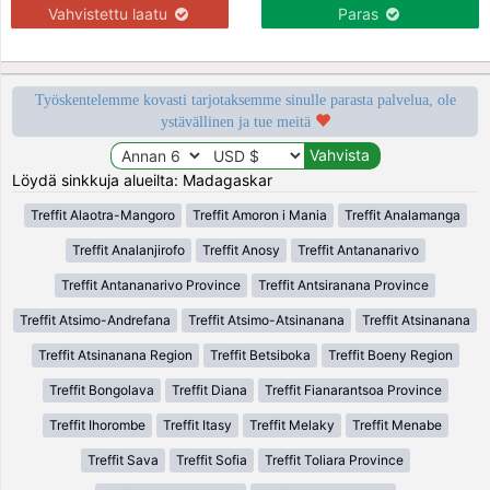
Vahvistettu laatu
Paras
Työskentelemme kovasti tarjotaksemme sinulle parasta palvelua, ole
ystävällinen ja tue meitä
Löydä sinkkuja alueilta: Madagaskar
Treffit Alaotra-Mangoro
Treffit Amoron i Mania
Treffit Analamanga
Treffit Analanjirofo
Treffit Anosy
Treffit Antananarivo
Treffit Antananarivo Province
Treffit Antsiranana Province
Treffit Atsimo-Andrefana
Treffit Atsimo-Atsinanana
Treffit Atsinanana
Treffit Atsinanana Region
Treffit Betsiboka
Treffit Boeny Region
Treffit Bongolava
Treffit Diana
Treffit Fianarantsoa Province
Treffit Ihorombe
Treffit Itasy
Treffit Melaky
Treffit Menabe
Treffit Sava
Treffit Sofia
Treffit Toliara Province