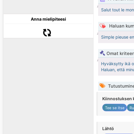
Salut tout le mo
Anna mielipiteesi
Haluan kum
Simple pieuse en 
Omat kriteeri
Hyväksytty ikä 
Haluan, että min
Tutustumin
Kiinnostuksen 
Tee se itse
Ru
Lähtö