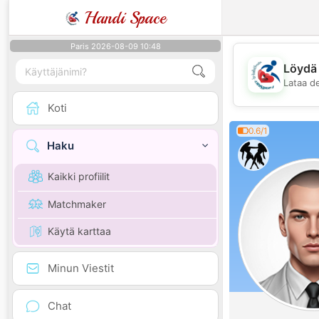
Handi Space
Paris 2026-08-09 10:48
Löydä 
Lataa d
Koti
0.6/1
Haku
Kaikki profiilit
Matchmaker
Käytä karttaa
Minun Viestit
Chat