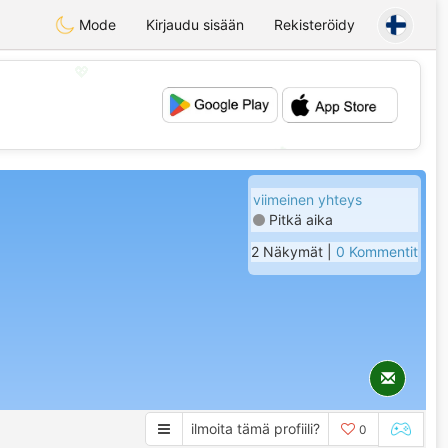
Mode
Kirjaudu sisään
Rekisteröidy
💖
💕
viimeinen yhteys
Pitkä aika
2 Näkymät |
0 Kommentit
ilmoita tämä profiili?
0