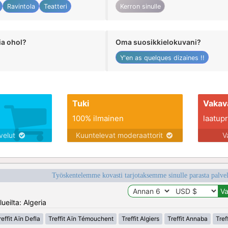
Ravintola
Teatteri
Kerron sinulle
ia ohol?
Oma suosikkielokuvani?
Y'en as quelques dizaines !!
Tuki
Vakav
100% ilmainen
laatupro
lvelut
Kuuntelevat moderaattorit
V
Työskentelemme kovasti tarjotaksemme sinulle parasta palvelu
ueilta: Algeria
reffit Aïn Defla
Treffit Aïn Témouchent
Treffit Algiers
Treffit Annaba
Tref