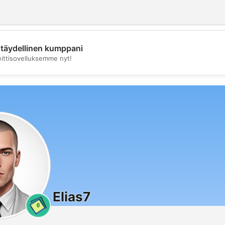
täydellinen kumppani
💖
eittisovelluksemme nyt!
💕
Elias7
0