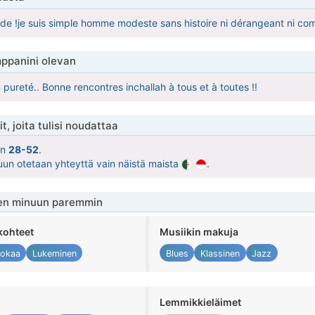
nde !je suis simple homme modeste sans histoire ni dérangeant ni comp
ppanini olevan
pureté.. Bonne rencontres inchallah à tous et à toutes !!
t, joita tulisi noudattaa
on
28-52
.
uun otetaan yhteyttä vain näistä maista
.
en minuun paremmin
kohteet
Musiikin makuja
okaa
Lukeminen
Blues
Klassinen
Jazz
Lemmikkieläimet