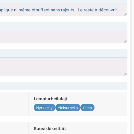
liqué ni même étouffant sans rajouts.. Le reste à découvrir..
Lempiurheilulaji
Nyrkkeily
Yleisurheilu
Uima
Suosikkikeittiöt