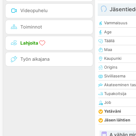
Jäsentied
Videopuhelu
Vammaisuus
Toiminnot
Age
Täällä
Lahjoita
Maa
Kaupunki
Työn aikajana
Origins
Siviiliasema
Akateeminen ta
Tupakoitsija
Job
Ystäväni
Jäsen lähtien
A vähän mi