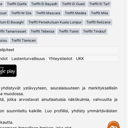
ne
Treffit Djelfa
Treffit El Bayadh
Treffit El Oued
Treffit El Tarf
houat
Treffit M Sila
Treffit Mascara
Treffit Medea
Treffit Mila
 Oum El Bouaghi
Treffit Persekutuan Kuala Lumpur
Treffit Relizane
effit Tamanrasset
Treffit Tébessa
Treffit Tiaret
Treffit Tindouf
Ouzou
Treffit Tlemcen
elipiteet
hdot
|
Lastenturvallisuus
|
Yhteystiedot
|
UKK
yhdistyvät ystävyyteen, seuralaisuuteen ja merkityksellisiin
ssa muodossa.
tä, jotka arvostavat ainutlaatuisia näkökulmia, vahvuutta ja
on suunniteltu kaikille. Luo profiilisi, yhdisty ymmärtäväisten
kautta.
Assistance
paamaan ihmeellisen ihmisen, joka olet.