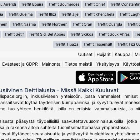
u Arréridj
Treffit Bouira
Treffit Boumerdes
Treffit Chlef
Treffit Constanti
ia
Treffit Guelma
Treffit Illizi
Treffit Jijel
Treffit Khenchela
Treffit Lag
anem
Treffit Naâma
Treffit Northern
Treffit Oran
Treffit Ouargla
Treffit
Treffit Sétif
Treffit Sidi Bel Abbès
Treffit Skikda
Treffit Souk Ahras
Tr
Treffit Tipaza
Treffit Tissemsilt
Treffit Tizi 
Uutiset
|
Huijarit
|
Kauppa
|
Mi
Evästeet ja GDPR
|
Mainonta
|
Tietoa meistä
|
Yksityisyys
|
Käyttöe
usiivinen Deittialusta – Missä Kaikki Kuuluvat
ispace.orgiin, inklusiiviseen yhteisöön, jossa vammaiset ihmiset 
ki ansaitsevat löytää täydellisen kumppaninsa, ja kyvyt tulevat mone
 tuo yhteen henkilöitä, joilla on erilaisia vammaisuuksia, ja nii
aisesta pääsystä täydellisillä saavutettavuusominaisuuksilla, jotka 
sa ja rakenna aitoja suhteita tuomitsemattomassa ympäristössä.
 ovat löytäneet seuralaisuutta ja ystävyyttä huolehtivan yhteisömme 
ys ei tunne rajoja. Täydellinen ymmärtäväinen kumppanisi odottaa ta