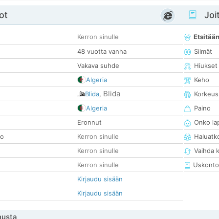
ot
Joit
Kerron sinulle
Etsitää
48 vuotta vanha
Silmät
Vakava suhde
Hiukset
Algeria
Keho
Blida
Blida
,
Korkeus
Algeria
Paino
Eronnut
Onko la
so
Kerron sinulle
Haluatk
Kerron sinulle
Vaihda 
Kerron sinulle
Uskonto
Kirjaudu sisään
Kirjaudu sisään
nusta