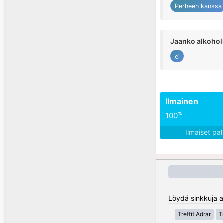
Perheen kanssa
Jaanko alkohol
ei
Ilmainen
%
100
Ilmaiset pa
Löydä sinkkuja al
Treffit Adrar
T