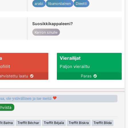
arabi
libanonilainen
Dieetti
Suosikkikappaleeni?
Kerron sinulle
a
Vierailijat
fiilit
Paljon vierailtu
ahvistettu laatu
Paras
a, ole ystävällinen ja tue meitä
fit Batna
Treffit Béchar
Treffit Béjaïa
Treffit Biskra
Treffit Blida