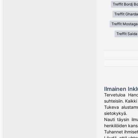
Treffit Bordj Bo
Treffit Gharda
Treffit Mostag
Treffit Saida
Ilmainen Inkl
Tervetuloa Hand
suhteisiin. Kaik
Tukeva alustamme
sietokykyä.
Nauti täysin ilm
henkilöiden kans
Tuhannet ihmiset
Löydä, että yhte