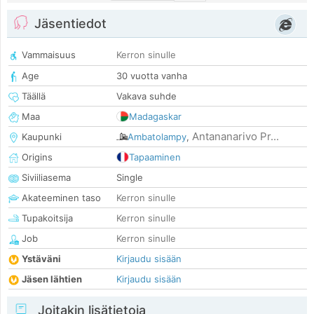
Jäsentiedot
Vammaisuus
Kerron sinulle
Age
30 vuotta vanha
Täällä
Vakava suhde
Maa
Madagaskar
Antananarivo Pr...
Kaupunki
Ambatolampy
,
Origins
Tapaaminen
Siviiliasema
Single
Akateeminen taso
Kerron sinulle
Tupakoitsija
Kerron sinulle
Job
Kerron sinulle
Ystäväni
Kirjaudu sisään
Jäsen lähtien
Kirjaudu sisään
Joitakin lisätietoja