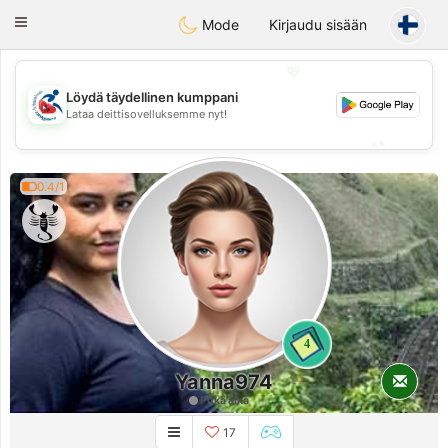
Handi Space
Toggle
Mode
Kirjaudu sisään
navigation
💖
Löydä täydellinen kumppani
💖
Lataa deittisovelluksemme nyt!
💕
💕
0.4/1
4
Yanna974
Pitkä aika
17