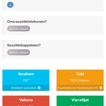
ei
Oma suosikkielokuvani?
Kerron sinulle
Suosikkikappaleeni?
Kerron sinulle
Ilmainen
Tuki
%
100
100% ilmainen
Ilmaiset palvelut
Kuuntelevat moderaattorit
Vakava
Vierailijat