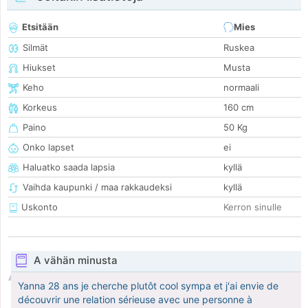
Etsitään
Mies
Silmät
Ruskea
Hiukset
Musta
Keho
normaali
Korkeus
160 cm
Paino
50 Kg
Onko lapset
ei
Haluatko saada lapsia
kyllä
Vaihda kaupunki / maa rakkaudeksi
kyllä
Uskonto
Kerron sinulle
A vähän minusta
Yanna 28 ans je cherche plutôt cool sympa et j'ai envie de
découvrir une relation sérieuse avec une personne à