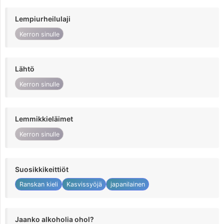
Lempiurheilulaji
Kerron sinulle
Lähtö
Kerron sinulle
Lemmikkieläimet
Kerron sinulle
Suosikkikeittiöt
Ranskan kieli
Kasvissyöjä
japanilainen
Jaanko alkoholia ohol?