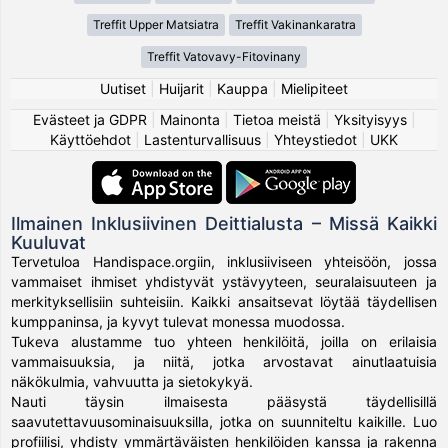
Treffit Upper Matsiatra
Treffit Vakinankaratra
Treffit Vatovavy-Fitovinany
Uutiset
|
Huijarit
|
Kauppa
|
Mielipiteet
Evästeet ja GDPR
|
Mainonta
|
Tietoa meistä
|
Yksityisyys
|
Käyttöehdot
|
Lastenturvallisuus
|
Yhteystiedot
|
UKK
Ilmainen Inklusiivinen Deittialusta – Missä Kaikki
Kuuluvat
Tervetuloa Handispace.orgiin, inklusiiviseen yhteisöön, jossa
vammaiset ihmiset yhdistyvät ystävyyteen, seuralaisuuteen ja
merkityksellisiin suhteisiin. Kaikki ansaitsevat löytää täydellisen
kumppaninsa, ja kyvyt tulevat monessa muodossa.
Tukeva alustamme tuo yhteen henkilöitä, joilla on erilaisia
vammaisuuksia, ja niitä, jotka arvostavat ainutlaatuisia
näkökulmia, vahvuutta ja sietokykyä.
Nauti täysin ilmaisesta pääsystä täydellisillä
saavutettavuusominaisuuksilla, jotka on suunniteltu kaikille. Luo
profiilisi, yhdisty ymmärtäväisten henkilöiden kanssa ja rakenna