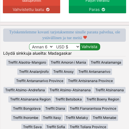
laatuprofiilit
Paljon vierailtu
Vahvistettu laatu
Paras
Työskentelemme kovasti tarjotaksemme sinulle parasta palvelua, ole
ystävällinen ja tue meitä
Löydä sinkkuja alueilta: Madagaskar
Treffit Alaotra-Mangoro
Treffit Amoron i Mania
Treffit Analamanga
Treffit Analanjirofo
Treffit Anosy
Treffit Antananarivo
Treffit Antananarivo Province
Treffit Antsiranana Province
Treffit Atsimo-Andrefana
Treffit Atsimo-Atsinanana
Treffit Atsinanana
Treffit Atsinanana Region
Treffit Betsiboka
Treffit Boeny Region
Treffit Bongolava
Treffit Diana
Treffit Fianarantsoa Province
Treffit Ihorombe
Treffit Itasy
Treffit Melaky
Treffit Menabe
Treffit Sava
Treffit Sofia
Treffit Toliara Province