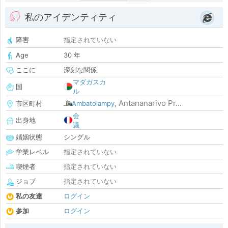
私のアイデンティティ
障害
指定されていない
Age
30 年
ここに
深刻な関係
マダガスカ
国
ル
Antananarivo Pr...
市区町村
Ambatolampy
,
会
出身地
議
婚姻状態
シングル
学業レベル
指定されていない
喫煙者
指定されていない
ジョブ
指定されていない
私の友達
ログイン
参加
ログイン