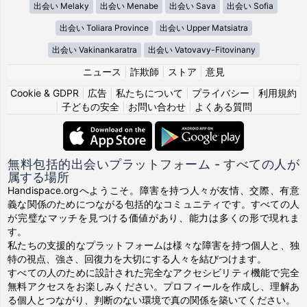
出会い Melaky
出会い Menabe
出会い Sava
出会い Sofia
出会い Toliara Province
出会い Upper Matsiatra
出会い Vakinankaratra
出会い Vatovavy-Fitovinany
ニュース
|
詐欺師
|
ストア
|
意見
Cookie & GDPR
|
広告
|
私たちについて
|
プライバシー
|
利用規約
|
子どもの安全
|
お問い合わせ
|
よくある質問
無料包括的出会いプラットフォーム - すべての人が
属する場所
Handispace.orgへようこそ。障害を持つ人々が友情、交際、有意
義な関係のためにつながる包括的なコミュニティです。すべての人
が完璧なマッチを見つける価値があり、能力は多くの形で現れま
す。
私たちの支援的なプラットフォームは様々な障害を持つ個人と、独
特の視点、強さ、回復力を大切にする人々を結びつけます。
すべての人のために設計された完全なアクセシビリティ機能で完全
無料アクセスをお楽しみください。プロフィールを作成し、理解あ
る個人とつながり、判断のない環境で真の関係を築いてください。