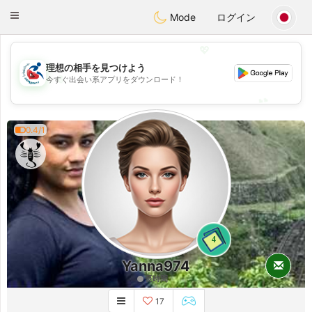
Handi Space
Toggle
Mode
ログイン
navigation
💖
理想の相手を見つけよう
💖
今すぐ出会い系アプリをダウンロード！
💕
💕
0.4/1
4
Yanna974
長時間
17