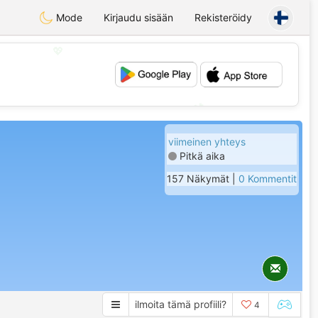
Mode
Kirjaudu sisään
Rekisteröidy
💖
💕
viimeinen yhteys
Pitkä aika
157 Näkymät |
0 Kommentit
ilmoita tämä profiili?
4