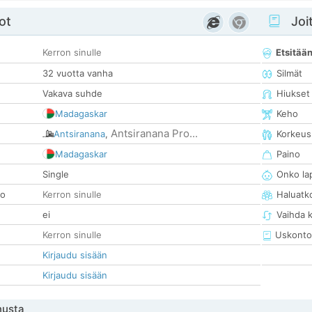
ot
Joit
Kerron sinulle
Etsitää
32 vuotta vanha
Silmät
Vakava suhde
Hiukset
Madagaskar
Keho
Antsiranana Pro...
Antsiranana
,
Korkeus
Madagaskar
Paino
Single
Onko la
so
Kerron sinulle
Haluatk
ei
Vaihda 
Kerron sinulle
Uskonto
Kirjaudu sisään
Kirjaudu sisään
nusta