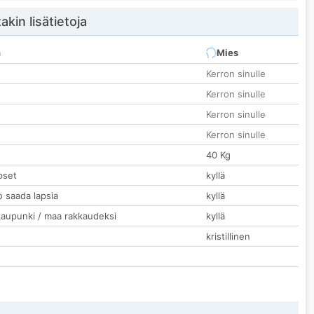
akin lisätietoja
n
Mies
Kerron sinulle
Kerron sinulle
Kerron sinulle
Kerron sinulle
40 Kg
pset
kyllä
o saada lapsia
kyllä
kaupunki / maa rakkaudeksi
kyllä
kristillinen