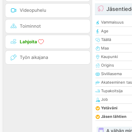
Jäsentied
Videopuhelu
Vammaisuus
Toiminnot
Age
Täällä
Lahjoita
Maa
Kaupunki
Työn aikajana
Origins
Siviiliasema
Akateeminen ta
Tupakoitsija
Job
Ystäväni
Jäsen lähtien
A vähän mi