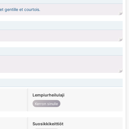
t gentille et courtois.
Lempiurheilulaji
Kerron sinulle
Suosikkikeittiöt