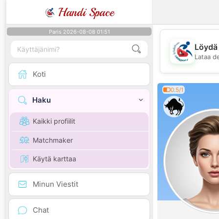
Handi Space
Paris 2026-08-08 01:51
Löydä 
Lataa d
Koti
0.5/1
Haku
Kaikki profiilit
Matchmaker
Käytä karttaa
Minun Viestit
Chat