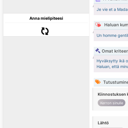
Je vie et a Madag
Anna mielipiteesi
Haluan kum
Un homme gentille
Omat kriteeri
Hyväksytty ikä 
Haluan, että min
Tutustumin
Kiinnostuksen 
Kerron sinulle
Lähtö