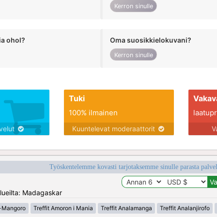
Kerron sinulle
ia ohol?
Oma suosikkielokuvani?
Kerron sinulle
Tuki
Vakav
100% ilmainen
laatupro
lvelut
Kuuntelevat moderaattorit
V
Työskentelemme kovasti tarjotaksemme sinulle parasta palvelu
lueilta: Madagaskar
ra-Mangoro
Treffit Amoron i Mania
Treffit Analamanga
Treffit Analanjirofo