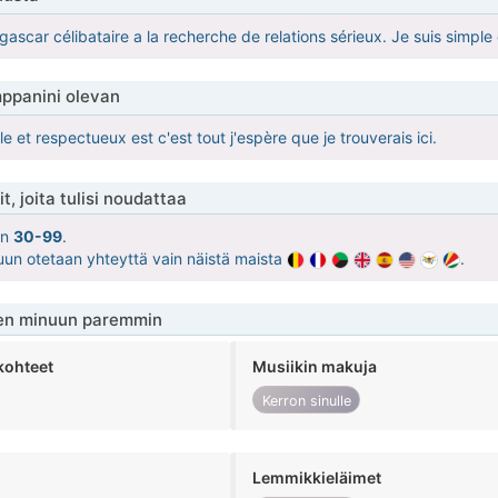
ascar célibataire a la recherche de relations sérieux. Je suis simple e
ppanini olevan
 et respectueux est c'est tout j'espère que je trouverais ici.
t, joita tulisi noudattaa
on
30-99
.
uun otetaan yhteyttä vain näistä maista
.
en minuun paremmin
kohteet
Musiikin makuja
Kerron sinulle
Lemmikkieläimet