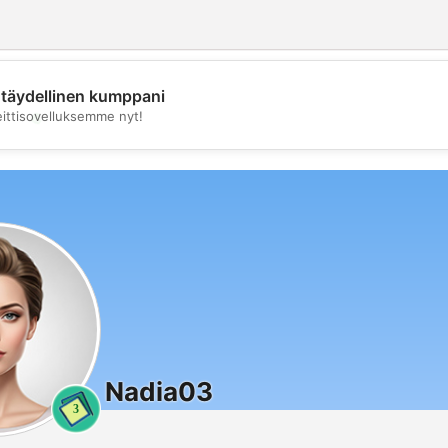
täydellinen kumppani
💖
eittisovelluksemme nyt!
💕
Nadia03
3