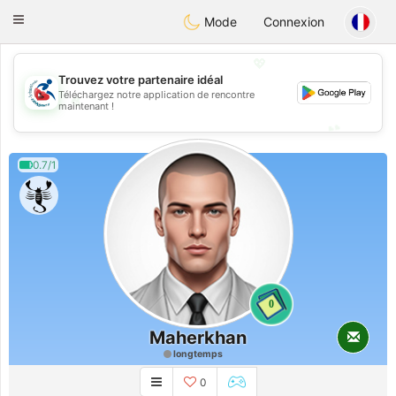
Handi Space
Toggle
Mode
Connexion
navigation
💖
Trouvez votre partenaire idéal
Téléchargez notre application de rencontre
💖
maintenant !
💕
💕
0.7/1
0
Maherkhan
longtemps
0