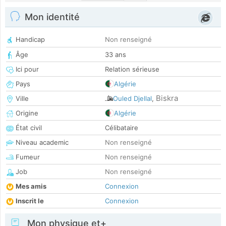
Mon identité
Handicap
Non renseigné
Âge
33 ans
Ici pour
Relation sérieuse
Pays
Algérie
Biskra
Ville
Ouled Djellal
,
Origine
Algérie
État civil
Célibataire
Niveau academic
Non renseigné
Fumeur
Non renseigné
Job
Non renseigné
Mes amis
Connexion
Inscrit le
Connexion
Mon physique et+