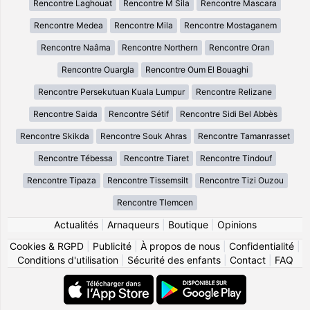
Rencontre Laghouat
Rencontre M Sila
Rencontre Mascara
Rencontre Medea
Rencontre Mila
Rencontre Mostaganem
Rencontre Naâma
Rencontre Northern
Rencontre Oran
Rencontre Ouargla
Rencontre Oum El Bouaghi
Rencontre Persekutuan Kuala Lumpur
Rencontre Relizane
Rencontre Saida
Rencontre Sétif
Rencontre Sidi Bel Abbès
Rencontre Skikda
Rencontre Souk Ahras
Rencontre Tamanrasset
Rencontre Tébessa
Rencontre Tiaret
Rencontre Tindouf
Rencontre Tipaza
Rencontre Tissemsilt
Rencontre Tizi Ouzou
Rencontre Tlemcen
Actualités
|
Arnaqueurs
|
Boutique
|
Opinions
Cookies & RGPD
|
Publicité
|
À propos de nous
|
Confidentialité
|
Conditions d'utilisation
|
Sécurité des enfants
|
Contact
|
FAQ